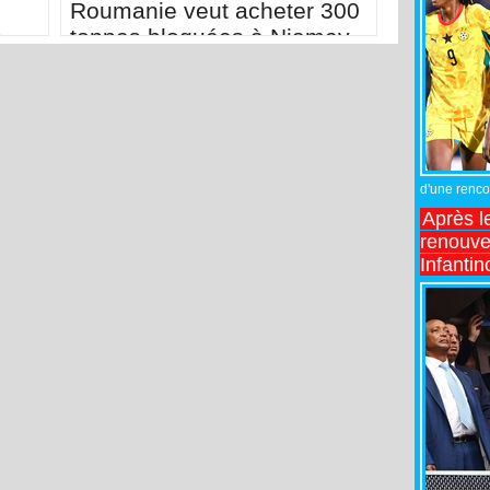
Roumanie veut acheter 300
s
tonnes bloquées à Niamey
d'une rencon
Après l
renouve
Infantin