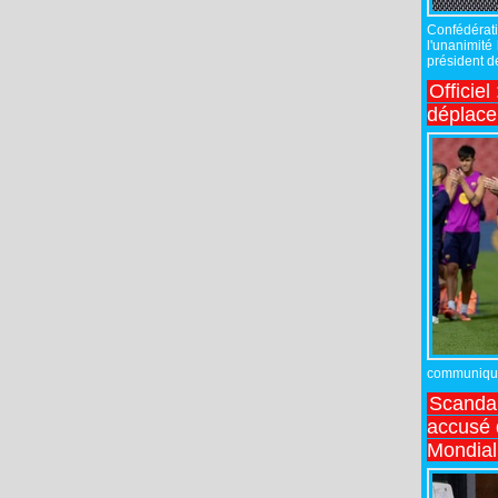
Confédérati
l'unanimité
président de
Officiel
déplac
communiqué,
Scandal
accusé d
Mondial