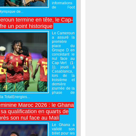
informations
de Foot
Olympique de...
roun termine en tête, le Cap-
ffre un point historique
Le Cameroun
a assuré la
première
place du
Groupe D en
concédant le
nul face au
Cap-Vert (1-
1), jeudi à
Casablanca,
lors de la
troisième et
dernière
journée de la
phase de
la TotalEnergies...
minine Maroc 2026 : le Ghana
sa qualification en quarts de
près son nul face au Mali
Le Ghana a
validé son
billet pour les