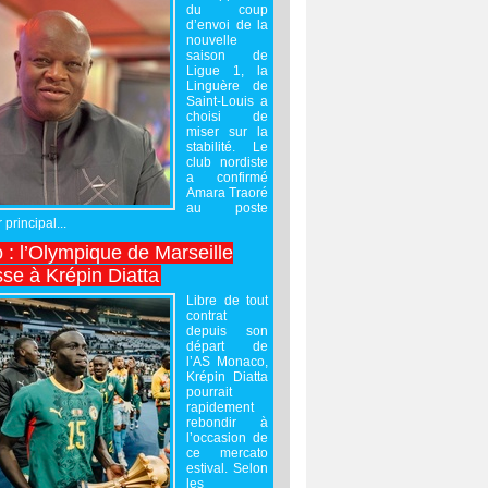
du coup
d’envoi de la
nouvelle
saison de
Ligue 1, la
Linguère de
Saint-Louis a
choisi de
miser sur la
stabilité. Le
club nordiste
a confirmé
Amara Traoré
au poste
 principal...
 : l’Olympique de Marseille
sse à Krépin Diatta
Libre de tout
contrat
depuis son
départ de
l’AS Monaco,
Krépin Diatta
pourrait
rapidement
rebondir à
l’occasion de
ce mercato
estival. Selon
les