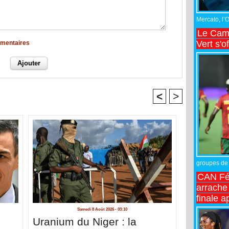
Mercato, l’
Le Came
Vert s'o
mmentaires
<
>
groupes de 
CAN Fé
arrache 
finale a
Samedi 8 Août 2026 - 03:10
n
Uranium du Niger : la