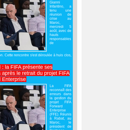
Gianni
Infantino, a
tenu une
réunion de
crise au
Maroc,
mercredi 5
août, avec de
hauts
responsables
de
on. Cette rencontre s'est déroulée à huis clos,
l : la FIFA présente ses
après le retrait du projet FIFA
 Enterprise
La FIFA
reconnaît des
erreurs dans
la gestion du
projet FIFA
Forward
Enterprise
(FFE). Réunis
à Rabat, au
Maroc, le
président de