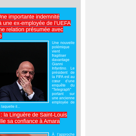
Une importante indemnité
à une ex-employée de l’UEFA
ne relation présumée avec
o
Une nouvelle
polémique
vient
fragiliser
davantage
Gianni
Infantino. Le
président de
la FIFA est au
cœur d’une
enquête du
"Telegraph"
portant sur
une ancienne
employée de
laquelle il...
 : la Linguère de Saint-Louis
lle sa confiance à Amara
À l’approche