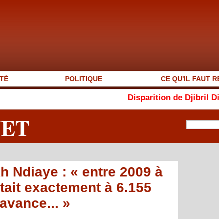
TÉ
POLITIQUE
CE QU'IL FAUT R
Disparition de Djibril Dièye : « Au
NET
h Ndiaye : « entre 2009 à
tait exactement à 6.155
avance... »