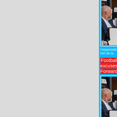
l'organisati
loin de la...
Footbal
excuses 
Forward