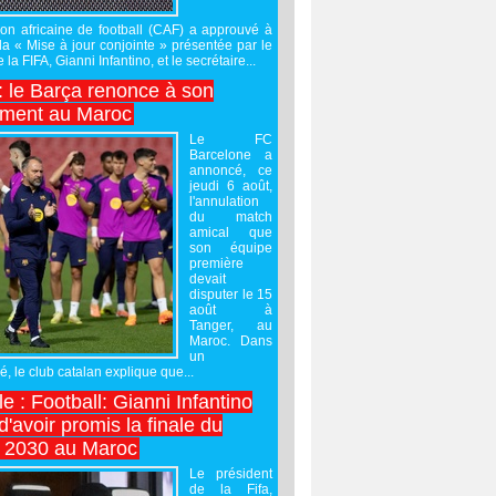
on africaine de football (CAF) a approuvé à
 la « Mise à jour conjointe » présentée par le
 la FIFA, Gianni Infantino, et le secrétaire...
 : le Barça renonce à son
ement au Maroc
Le FC
Barcelone a
annoncé, ce
jeudi 6 août,
l'annulation
du match
amical que
son équipe
première
devait
disputer le 15
août à
Tanger, au
Maroc. Dans
un
 le club catalan explique que...
e : Football: Gianni Infantino
'avoir promis la finale du
 2030 au Maroc
Le président
de la Fifa,