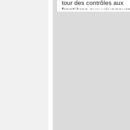
tour des contrôles aux
frontières aux voyageur
venant d'Italie