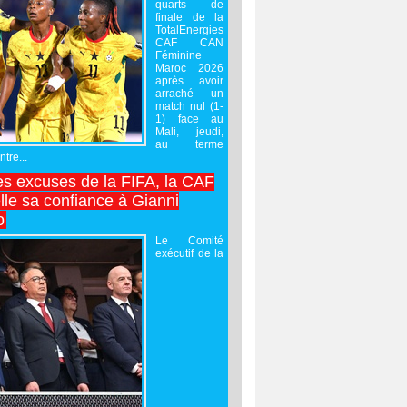
quarts de
finale de la
TotalEnergies
CAF CAN
Féminine
Maroc 2026
après avoir
arraché un
match nul (1-
1) face au
Mali, jeudi,
au terme
tre...
es excuses de la FIFA, la CAF
lle sa confiance à Gianni
o
Le Comité
exécutif de la