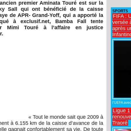
’ancien premier Aminata Touré est sur la
y Sall qui ont bénéficié de la caisse
SPORTS
aye de APR- Grand-Yoff, qui a apporté la
FIFA : 
ué à exclusif.net, Bamba Fall tente
versée 
r Mimi Touré à l’affaire en justice
après u
r.
Infantin
l’UEFA avec 
Ligue 1
renouve
« Tout le monde sait que 2009 à
Traoré
ent à 6.155 km de la caisse d’avance de la
lle gagnait confortablement sa vie. De toute