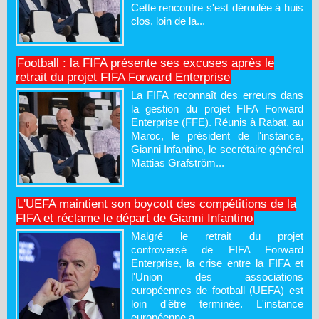
Cette rencontre s'est déroulée à huis
clos, loin de la...
Football : la FIFA présente ses excuses après le
retrait du projet FIFA Forward Enterprise
La FIFA reconnaît des erreurs dans
la gestion du projet FIFA Forward
Enterprise (FFE). Réunis à Rabat, au
Maroc, le président de l'instance,
Gianni Infantino, le secrétaire général
Mattias Grafström...
L'UEFA maintient son boycott des compétitions de la
FIFA et réclame le départ de Gianni Infantino
Malgré le retrait du projet
controversé de FIFA Forward
Enterprise, la crise entre la FIFA et
l'Union des associations
européennes de football (UEFA) est
loin d'être terminée. L'instance
européenne a...