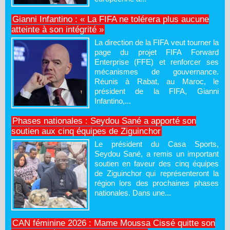
Gianni Infantino : « La FIFA ne tolérera plus aucune
atteinte à son intégrité »
La direction de la FIFA veut tourner la
page du projet FIFA Forward
Enterprise (FFE) et renforcer ses
mécanismes de gouvernance.
Réunis à Rabat, au Maroc, le
président de la FIFA, Gianni
Infantino,...
Phases nationales : Seydou Sané a apporté son
soutien aux cinq équipes de Ziguinchor
Le président du Casa Sports,
Seydou Sané, a remis un important
soutien en faveur des cinq équipes
de Ziguinchor qui représenteront la
région lors des prochaines phases
nationales. Dans une...
CAN féminine 2026 : Mame Moussa Cissé quitte son