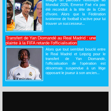
Mondial 2026, Emerse Faé n'a pas
été reconduit à la tête de la Côte
d'Ivoire. Alors que la Fédération
ivoirienne de football s'active pour lui
trouver un successeur...
Transfert de Yan Diomandé au Real Madrid : une
plainte à la FIFA retarde l'officialisation
Alors que tout semblait bouclé entre
le Real Madrid et Leipzig pour le
transfert de Yan Diomandé,
l'officialisation de l'opération est
désormais suspendue à un litige
opposant le joueur à son ancien...