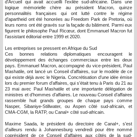
d’Arcueil qui avait accueilli l’exilée sud-africaine. Dans une
logique mémorielle chère au président Macron, quinze
personnalités françaises qui ont lutté contre le régime
d’apartheid ont été honorées au Freedom Park de Pretoria, où
leurs noms ont été gravés sur la façade du bâtiment. Parmi eux
figurent le philosophe Paul Ricœur, dont Emmanuel Macron fut
l’assistant éditorial entre 1999 et 2020.
Les entreprises se pressent en Afrique du Sud
Ces bonnes relations diplomatiques encouragent le
développement des échanges commerciaux entre les deux
pays. Emmanuel Macron, accompagné du vice-président, Paul
Mashatile, ont lancé un Conseil d’affaires, sur le modèle de ce
qui existe déjà avec le Nigeria. Concrétisation d’une idée émise
lors du premier forum d’affaires, qui s’était tenu à Paris du 21 au
23 mai avec Paul Mashatile et une importante délégation de
ministres et d’hommes d’affaires. Le nouveau Conseil d’affaires
rassemble huit grands groupes de chaque pays comme
Nasper, Sibaniye-Stillwater, ou Aspen côté sud-africain, et
CMA-CGM, la RATP, ou Canal+ côté sud-africain.
Maxime Saada, le président du directoire de Canal+, s’est
d’ailleurs rendu à Johannesburg vendredi pour être nommé
coprésident de ce Conseil d’affaires aux côtés de la sud-