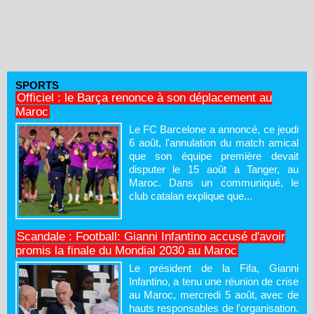
SPORTS
Officiel : le Barça renonce à son déplacement au
Maroc
Le FC Barcelone a annoncé, ce jeudi
6 août, l'annulation du match amical
que son équipe première devait
disputer le 15 août à Tanger, au
Maroc. Dans un communiqué, le
club catalan explique que...
Scandale : Football: Gianni Infantino accusé d'avoir
promis la finale du Mondial 2030 au Maroc
Le président de la Fifa, Gianni
Infantino, a tenu une réunion de crise
au Maroc, mercredi 5 août, avec de
hauts responsables de l'organisation.