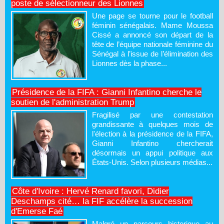
poste de sélectionneur des Lionnes
Une page se tourne pour le football
féminin sénégalais. Mame Moussa
Cissé a annoncé son départ de la
tête de l’équipe nationale féminine du
Sénégal à l’issue de l’élimination des
Lionnes dès la phase...
Présidence de la FIFA : Gianni Infantino cherche le
soutien de l'administration Trump
Fragilisé par une contestation
grandissante à quelques mois de
l'élection à la présidence de la FIFA,
Gianni Infantino chercherait
désormais un appui politique aux
États-Unis. Selon plusieurs médias...
Côte d'Ivoire : Hervé Renard favori, Didier
Deschamps cité… la FIF accélère la succession
d'Emerse Faé
Malgré un parcours historique au