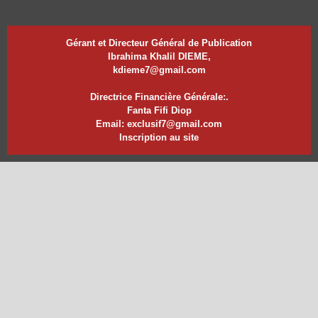
Gérant et Directeur Général de Publication
Ibrahima Khalil DIEME,
kdieme7@gmail.com
Directrice Financière Générale:.
Fanta Fifi Diop
Email: exclusif7@gmail.com
Inscription au site