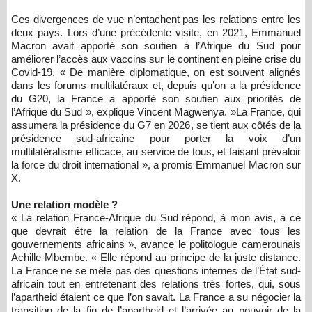
Ces divergences de vue n’entachent pas les relations entre les
deux pays. Lors d’une précédente visite, en 2021, Emmanuel
Macron avait apporté son soutien à l’Afrique du Sud pour
améliorer l’accès aux vaccins sur le continent en pleine crise du
Covid-19. « De manière diplomatique, on est souvent alignés
dans les forums multilatéraux et, depuis qu’on a la présidence
du G20, la France a apporté son soutien aux priorités de
l’Afrique du Sud », explique Vincent Magwenya. »La France, qui
assumera la présidence du G7 en 2026, se tient aux côtés de la
présidence sud-africaine pour porter la voix d’un
multilatéralisme efficace, au service de tous, et faisant prévaloir
la force du droit international », a promis Emmanuel Macron sur
X.
Une relation modèle ?
« La relation France-Afrique du Sud répond, à mon avis, à ce
que devrait être la relation de la France avec tous les
gouvernements africains », avance le politologue camerounais
Achille Mbembe. « Elle répond au principe de la juste distance.
La France ne se mêle pas des questions internes de l’État sud-
africain tout en entretenant des relations très fortes, qui, sous
l’apartheid étaient ce que l’on savait. La France a su négocier la
transition de la fin de l’apartheid et l’arrivée au pouvoir de la