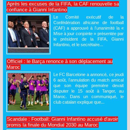
Après les excuses de la FIFA, la CAF renouvelle sa
confiance à Gianni Infantino
Le Comité exécutif de la
Confédération africaine de football
(CAF) a approuvé à l'unanimité la «
Mise à jour conjointe » présentée par
le président de la FIFA, Gianni
Infantino, et le secrétaire...
Officiel : le Barça renonce à son déplacement au
Maroc
Le FC Barcelone a annoncé, ce jeudi
6 août, l'annulation du match amical
que son équipe première devait
disputer le 15 août à Tanger, au
Maroc. Dans un communiqué, le
club catalan explique que...
Scandale : Football: Gianni Infantino accusé d'avoir
promis la finale du Mondial 2030 au Maroc