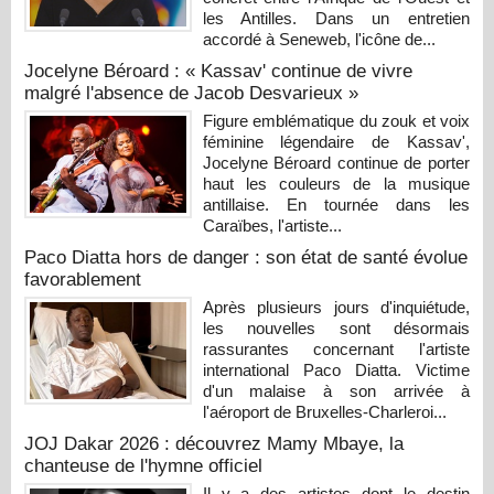
les Antilles. Dans un entretien
accordé à Seneweb, l'icône de...
Jocelyne Béroard : « Kassav' continue de vivre
malgré l'absence de Jacob Desvarieux »
Figure emblématique du zouk et voix
féminine légendaire de Kassav',
Jocelyne Béroard continue de porter
haut les couleurs de la musique
antillaise. En tournée dans les
Caraïbes, l'artiste...
Paco Diatta hors de danger : son état de santé évolue
favorablement
Après plusieurs jours d'inquiétude,
les nouvelles sont désormais
rassurantes concernant l'artiste
international Paco Diatta. Victime
d'un malaise à son arrivée à
l'aéroport de Bruxelles-Charleroi...
JOJ Dakar 2026 : découvrez Mamy Mbaye, la
chanteuse de l'hymne officiel
Il y a des artistes dont le destin