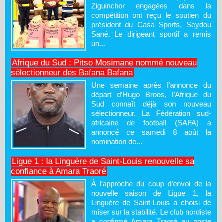
Ziguinchor engagées dans la
compétition ont reçu le soutien du
président du Casa Sports, Seydou
Sané. Le dirigeant sportif a remis
un...
Afrique du Sud : Pitso Mosimane nommé nouveau
sélectionneur des Bafana Bafana
Une semaine après l’annonce du
départ d’Hugo Broos, l’Afrique du
Sud connaît déjà son nouveau
sélectionneur. La Fédération sud-
africaine de football (SAFA) a
annoncé ce samedi 8 août la
nomination de...
Ligue 1 : la Linguère de Saint-Louis renouvelle sa
confiance à Amara Traoré
À l’approche du coup d’envoi de la
nouvelle saison de Ligue 1, la
Linguère de Saint-Louis a choisi de
miser sur la stabilité. Le club nordiste
a confirmé Amara Traoré au poste