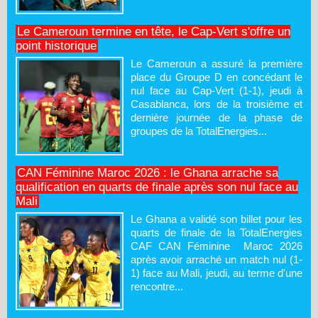
Le Cameroun termine en tête, le Cap-Vert s'offre un
point historique
Le Cameroun a assuré la première
place du Groupe D en concédant le
nul face au Cap-Vert (1-1), jeudi à
Casablanca, lors de la troisième et
dernière journée de la phase de
groupes de la TotalEnergies...
CAN Féminine Maroc 2026 : le Ghana arrache sa
qualification en quarts de finale après son nul face au
Mali
Le Ghana a validé son billet pour les
quarts de finale de la TotalEnergies
CAF CAN Féminine Maroc 2026
après avoir arraché un match nul (1-
1) face au Mali, jeudi, au terme d'une
rencontre...