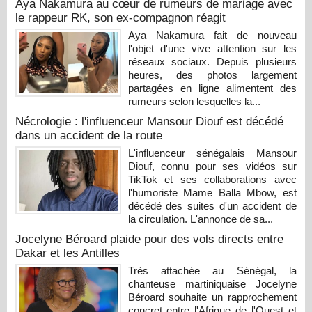
Aya Nakamura au cœur de rumeurs de mariage avec
le rappeur RK, son ex-compagnon réagit
Aya Nakamura fait de nouveau
l'objet d'une vive attention sur les
réseaux sociaux. Depuis plusieurs
heures, des photos largement
partagées en ligne alimentent des
rumeurs selon lesquelles la...
Nécrologie : l'influenceur Mansour Diouf est décédé
dans un accident de la route
L'influenceur sénégalais Mansour
Diouf, connu pour ses vidéos sur
TikTok et ses collaborations avec
l'humoriste Mame Balla Mbow, est
décédé des suites d'un accident de
la circulation. L'annonce de sa...
Jocelyne Béroard plaide pour des vols directs entre
Dakar et les Antilles
Très attachée au Sénégal, la
chanteuse martiniquaise Jocelyne
Béroard souhaite un rapprochement
concret entre l'Afrique de l'Ouest et