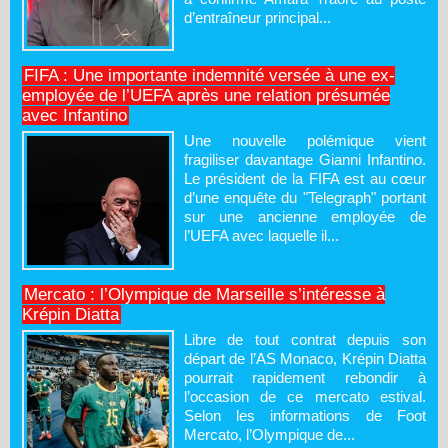
d’entraîneur principal...
FIFA : Une importante indemnité versée à une ex-
employée de l’UEFA après une relation présumée
avec Infantino
Une nouvelle polémique vient
fragiliser davantage Gianni Infantino.
Le président de la FIFA est au cœur
d’une enquête du "Telegraph" portant
sur une ancienne employée de
l’UEFA avec laquelle il...
Mercato : l’Olympique de Marseille s’intéresse à
Krépin Diatta
Libre de tout contrat depuis son
départ de l’AS Monaco, Krépin Diatta
pourrait rapidement rebondir à
l’occasion de ce mercato estival.
Selon les informations de Foot
Mercato, l’Olympique de...