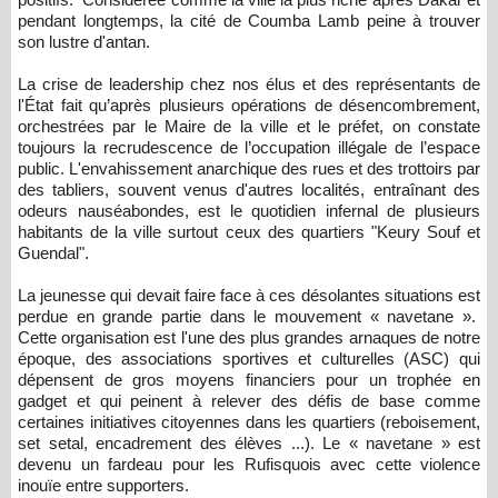
pendant longtemps, la cité de Coumba Lamb peine à trouver
son lustre d'antan.
La crise de leadership chez nos élus et des représentants de
l'État fait qu’après plusieurs opérations de désencombrement,
orchestrées par le Maire de la ville et le préfet, on constate
toujours la recrudescence de l’occupation illégale de l’espace
public. L'envahissement anarchique des rues et des trottoirs par
des tabliers, souvent venus d'autres localités, entraînant des
odeurs nauséabondes, est le quotidien infernal de plusieurs
habitants de la ville surtout ceux des quartiers "Keury Souf et
Guendal".
La jeunesse qui devait faire face à ces désolantes situations est
perdue en grande partie dans le mouvement « navetane ».
Cette organisation est l'une des plus grandes arnaques de notre
époque, des associations sportives et culturelles (ASC) qui
dépensent de gros moyens financiers pour un trophée en
gadget et qui peinent à relever des défis de base comme
certaines initiatives citoyennes dans les quartiers (reboisement,
set setal, encadrement des élèves ...). Le « navetane » est
devenu un fardeau pour les Rufisquois avec cette violence
inouïe entre supporters.