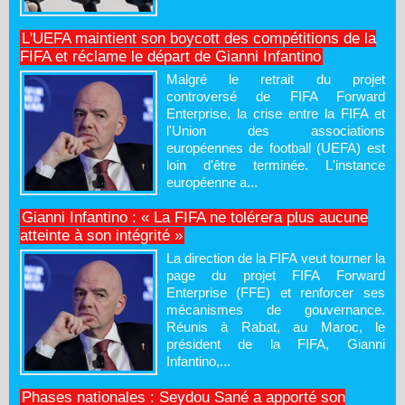
L'UEFA maintient son boycott des compétitions de la
FIFA et réclame le départ de Gianni Infantino
Malgré le retrait du projet
controversé de FIFA Forward
Enterprise, la crise entre la FIFA et
l'Union des associations
européennes de football (UEFA) est
loin d'être terminée. L'instance
européenne a...
Gianni Infantino : « La FIFA ne tolérera plus aucune
atteinte à son intégrité »
La direction de la FIFA veut tourner la
page du projet FIFA Forward
Enterprise (FFE) et renforcer ses
mécanismes de gouvernance.
Réunis à Rabat, au Maroc, le
président de la FIFA, Gianni
Infantino,...
Phases nationales : Seydou Sané a apporté son