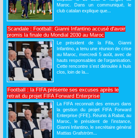
Maroc. Dans un communiqué, le
club catalan explique que...
Scandale : Football: Gianni Infantino accusé d'avoir
promis la finale du Mondial 2030 au Maroc
Le président de la Fifa, Gianni
Infantino, a tenu une réunion de crise
au Maroc, mercredi 5 août, avec de
hauts responsables de l'organisation.
Cette rencontre s'est déroulée à huis
clos, loin de la...
Football : la FIFA présente ses excuses après le
retrait du projet FIFA Forward Enterprise
La FIFA reconnaît des erreurs dans
la gestion du projet FIFA Forward
Enterprise (FFE). Réunis à Rabat, au
Maroc, le président de l'instance,
Gianni Infantino, le secrétaire général
Mattias Grafström...