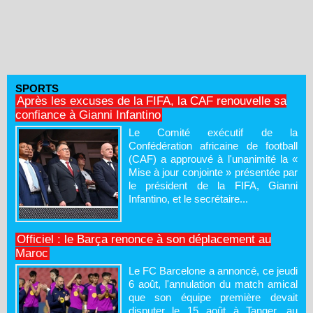
SPORTS
Après les excuses de la FIFA, la CAF renouvelle sa
confiance à Gianni Infantino
Le Comité exécutif de la
Confédération africaine de football
(CAF) a approuvé à l'unanimité la «
Mise à jour conjointe » présentée par
le président de la FIFA, Gianni
Infantino, et le secrétaire...
Officiel : le Barça renonce à son déplacement au
Maroc
Le FC Barcelone a annoncé, ce jeudi
6 août, l'annulation du match amical
que son équipe première devait
disputer le 15 août à Tanger, au