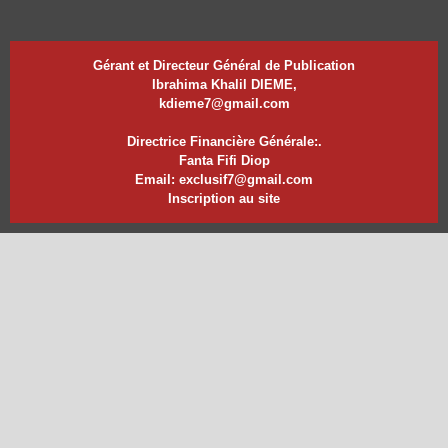
Gérant et Directeur Général de Publication
Ibrahima Khalil DIEME,
kdieme7@gmail.com
Directrice Financière Générale:.
Fanta Fifi Diop
Email: exclusif7@gmail.com
Inscription au site