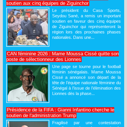
soutien aux cinq équipes de Ziguinchor
Le président du Casa Sports,
Seydou Sané, a remis un important
soutien en faveur des cinq équipes
de Ziguinchor qui représenteront la
région lors des prochaines phases
nationales. Dans une...
CAN féminine 2026 : Mame Moussa Cissé quitte son
poste de sélectionneur des Lionnes
Une page se tourne pour le football
féminin sénégalais. Mame Moussa
Cissé a annoncé son départ de la
tête de l’équipe nationale féminine du
Sénégal à l’issue de l’élimination des
Lionnes dès la phase...
Présidence de la FIFA : Gianni Infantino cherche le
soutien de l'administration Trump
Fragilisé par une contestation