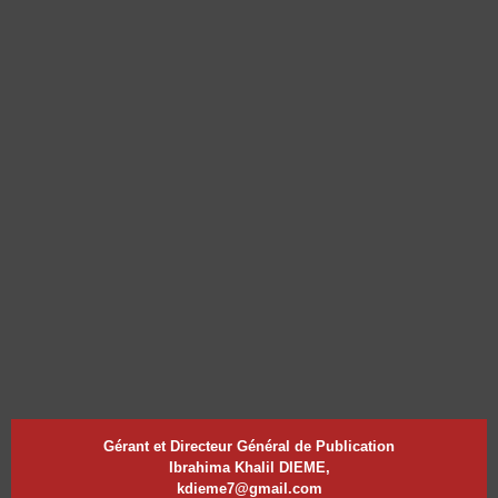
Gérant et Directeur Général de Publication
Ibrahima Khalil DIEME,
kdieme7@gmail.com