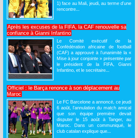
1) face au Mali, jeudi, au terme d'une
rencontre...
Après les excuses de la FIFA, la CAF renouvelle sa
confiance à Gianni Infantino
Le Comité exécutif de la
Confédération africaine de football
(CAF) a approuvé à l'unanimité la «
Mise à jour conjointe » présentée par
le président de la FIFA, Gianni
Infantino, et le secrétaire...
Officiel : le Barça renonce à son déplacement au
Maroc
Le FC Barcelone a annoncé, ce jeudi
6 août, l'annulation du match amical
que son équipe première devait
disputer le 15 août à Tanger, au
Maroc. Dans un communiqué, le
club catalan explique que...