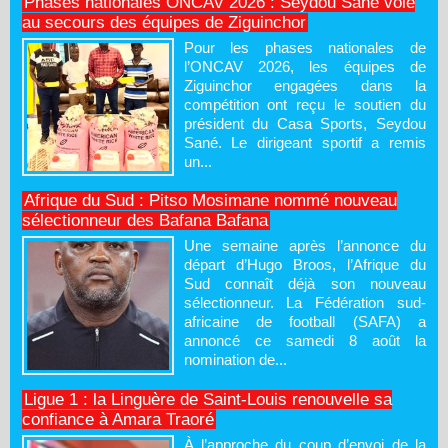
Phases nationales ONCAV 2026 : Seydou Sané vole
au secours des équipes de Ziguinchor
Pour les phases nationales de
l’ONCAV 2026, les équipes de
Ziguinchor engagées dans la
compétition ont reçu le soutien du
président du Casa Sports, Seydou
Sané. Le dirigeant sportif a remis
un...
Afrique du Sud : Pitso Mosimane nommé nouveau
sélectionneur des Bafana Bafana
Une semaine après l’annonce du
départ d’Hugo Broos, l’Afrique du
Sud connaît déjà son nouveau
sélectionneur. La Fédération sud-
africaine de football (SAFA) a
annoncé ce samedi 8 août la
nomination de...
Ligue 1 : la Linguère de Saint-Louis renouvelle sa
confiance à Amara Traoré
À l’approche du coup d’envoi de la