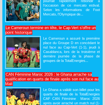
pourrait rapidement rebondir à
l’occasion de ce mercato estival.
Selon les informations de Foot
Mercato, l’Olympique de...
Le Cameroun termine en tête, le Cap-Vert s'offre un
point historique
Le Cameroun a assuré la première
place du Groupe D en concédant le
nul face au Cap-Vert (1-1), jeudi à
Casablanca, lors de la troisième et
dernière journée de la phase de
groupes de la TotalEnergies...
CAN Féminine Maroc 2026 : le Ghana arrache sa
qualification en quarts de finale après son nul face au
Mali
Le Ghana a validé son billet pour les
quarts de finale de la TotalEnergies
CAF CAN Féminine Maroc 2026
après avoir arraché un match nul (1-