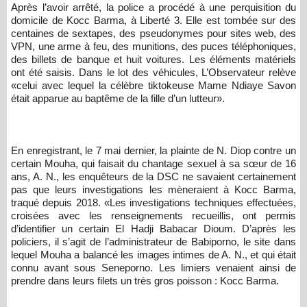
Après l’avoir arrêté, la police a procédé à une perquisition du
domicile de Kocc Barma, à Liberté 3. Elle est tombée sur des
centaines de sextapes, des pseudonymes pour sites web, des
VPN, une arme à feu, des munitions, des puces téléphoniques,
des billets de banque et huit voitures. Les éléments matériels
ont été saisis. Dans le lot des véhicules, L’Observateur relève
«celui avec lequel la célèbre tiktokeuse Mame Ndiaye Savon
était apparue au baptême de la fille d’un lutteur».
En enregistrant, le 7 mai dernier, la plainte de N. Diop contre un
certain Mouha, qui faisait du chantage sexuel à sa sœur de 16
ans, A. N., les enquêteurs de la DSC ne savaient certainement
pas que leurs investigations les mèneraient à Kocc Barma,
traqué depuis 2018. «Les investigations techniques effectuées,
croisées avec les renseignements recueillis, ont permis
d’identifier un certain El Hadji Babacar Dioum. D’après les
policiers, il s’agit de l’administrateur de Babiporno, le site dans
lequel Mouha a balancé les images intimes de A. N., et qui était
connu avant sous Seneporno. Les limiers venaient ainsi de
prendre dans leurs filets un très gros poisson : Kocc Barma.