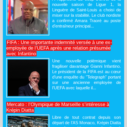
nouvelle saison de Ligue 1, la
Linguère de Saint-Louis a choisi de
miser sur la stabilité. Le club nordiste
a confirmé Amara Traoré au poste
d’entraîneur principal...
FIFA : Une importante indemnité versée à une ex-
employée de l’UEFA après une relation présumée
avec Infantino
Une nouvelle polémique vient
fragiliser davantage Gianni Infantino.
Le président de la FIFA est au cœur
d’une enquête du "Telegraph" portant
sur une ancienne employée de
l’UEFA avec laquelle il...
Mercato : l’Olympique de Marseille s’intéresse à
Krépin Diatta
Libre de tout contrat depuis son
départ de l’AS Monaco, Krépin Diatta