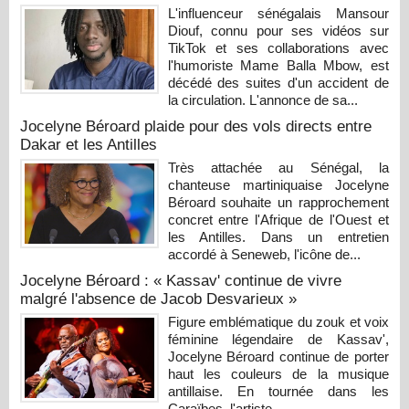
L'influenceur sénégalais Mansour
Diouf, connu pour ses vidéos sur
TikTok et ses collaborations avec
l'humoriste Mame Balla Mbow, est
décédé des suites d'un accident de
la circulation. L'annonce de sa...
Jocelyne Béroard plaide pour des vols directs entre
Dakar et les Antilles
Très attachée au Sénégal, la
chanteuse martiniquaise Jocelyne
Béroard souhaite un rapprochement
concret entre l'Afrique de l'Ouest et
les Antilles. Dans un entretien
accordé à Seneweb, l'icône de...
Jocelyne Béroard : « Kassav' continue de vivre
malgré l'absence de Jacob Desvarieux »
Figure emblématique du zouk et voix
féminine légendaire de Kassav',
Jocelyne Béroard continue de porter
haut les couleurs de la musique
antillaise. En tournée dans les
Caraïbes, l'artiste...