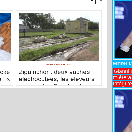
terminée. L
Jeudi 6 Août 2026 - 21:24
Gianni 
acké
Ziguinchor : deux vaches
tolérera
 : «
électrocutées, les éleveurs
intégrit
se
accusent la Senelec de
me
négligence
nces