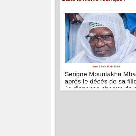
Jeudi 6 Août 2026 - 22:04
Serigne Mountakha Mb
après le décès de sa fille
Je dispense chacun de 
déplacer à Touba pour 
présenter ses condoléa
»