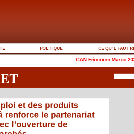
TÉ
POLITIQUE
CE QU'IL FAUT R
CAN Féminine Maroc 2026 : le Ghana ar
NET
ploi et des produits
 renforce le partenariat
c l’ouverture de
archés