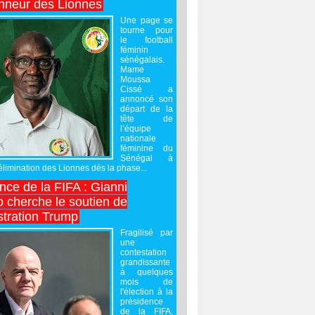
onneur des Lionnes
Une page se
tourne pour
le football
féminin
sénégalais.
Mame
Moussa
Cissé a
annoncé son
départ de la
tête de
l’équipe
nationale
féminine du
Sénégal à
’élimination des Lionnes dès la phase...
nce de la FIFA : Gianni
o cherche le soutien de
stration Trump
Fragilisé par
une
contestation
grandissante
à quelques
mois de
l'élection à la
présidence
de la FIFA,