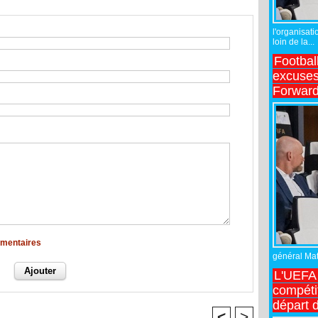
l'organisati
loin de la...
Footbal
excuses 
Forward
mmentaires
général Matt
L'UEFA 
compétit
départ d
<
>