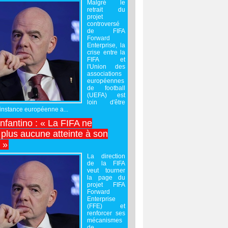
Malgré le
retrait du
projet
controversé
de FIFA
Forward
Enterprise, la
crise entre la
FIFA et
l'Union des
associations
européennes
de football
(UEFA) est
loin d'être
'instance européenne a...
Infantino : « La FIFA ne
 plus aucune atteinte à son
é »
La direction
de la FIFA
veut tourner
la page du
projet FIFA
Forward
Enterprise
(FFE) et
renforcer ses
mécanismes
de