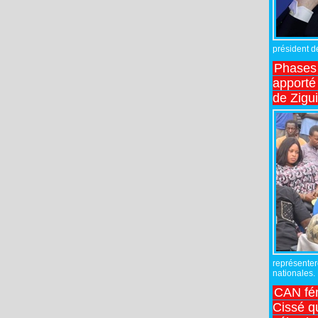
président de
Phases 
apporté
de Zigu
représente
nationales.
CAN fé
Cissé q