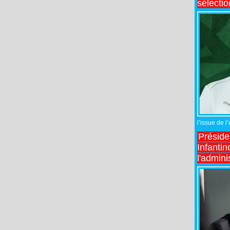
sélecti
l’issue de l
Préside
Infantin
l'admini