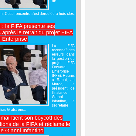
de
on. Cette rencontre s'est déroulée à huis clos,
l : la FIFA présente ses
après le retrait du projet FIFA
 Enterprise
La FIFA
reconnaît des
erreurs dans
la gestion du
projet FIFA
Forward
Enterprise
(FFE). Réunis
à Rabat, au
Maroc, le
président de
l'instance,
Gianni
Infantino, le
secrétaire
ias Grafström...
maintient son boycott des
ions de la FIFA et réclame le
e Gianni Infantino