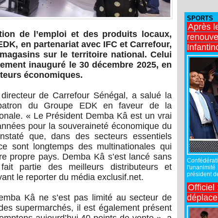
SPORTS
Après l
ion de l’emploi et des produits locaux,
renouve
K, en partenariat avec IFC et Carrefour,
Infantin
agasins sur le territoire national. Celui
ellement inauguré le 30 décembre 2025, en
ateurs économiques.
directeur de Carrefour Sénégal, a salué la
 patron du Groupe EDK en faveur de la
onale. « Le Président Demba Kâ est un vrai
s années pour la souveraineté économique du
nstaté que, dans des secteurs essentiels
ce sont longtemps des multinationales qui
re propre pays. Demba Kâ s’est lancé sans
Confédérati
fait partie des meilleurs distributeurs et
l'unanimité
président de
vant le reporter du média exclusif.net.
Officiel
déplac
emba Kâ ne s’est pas limité au secteur de
des supermarchés, il est également présent
omptons aujourd’hui 40 points de vente », a