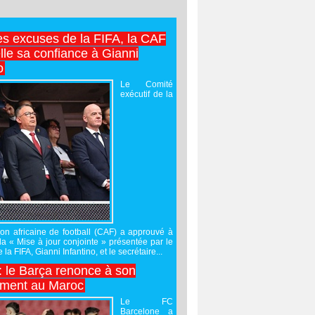
es excuses de la FIFA, la CAF
lle sa confiance à Gianni
o
Le Comité
exécutif de la
on africaine de football (CAF) a approuvé à
 la « Mise à jour conjointe » présentée par le
 la FIFA, Gianni Infantino, et le secrétaire...
 : le Barça renonce à son
ement au Maroc
Le FC
Barcelone a