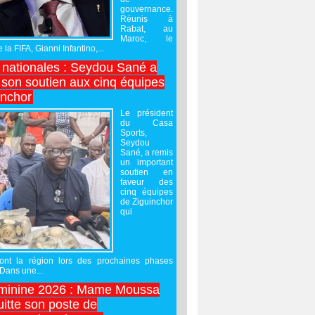
gouvernance.
Réunis à
Rabat, au
Maroc, le
 la FIFA, Gianni Infantino,...
nationales : Seydou Sané a
 son soutien aux cinq équipes
inchor
Le président
du Casa
Sports,
Seydou
Sané, a remis
un important
soutien en
faveur des
cinq équipes
de Ziguinchor
qui
ront la région lors des prochaines phases
 Dans une...
minine 2026 : Mame Moussa
uitte son poste de