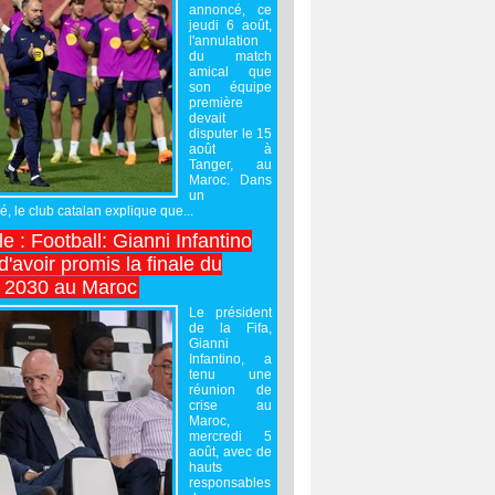
annoncé, ce
jeudi 6 août,
l'annulation
du match
amical que
son équipe
première
devait
disputer le 15
août à
Tanger, au
Maroc. Dans
un
 le club catalan explique que...
e : Football: Gianni Infantino
'avoir promis la finale du
 2030 au Maroc
Le président
de la Fifa,
Gianni
Infantino, a
tenu une
réunion de
crise au
Maroc,
mercredi 5
août, avec de
hauts
responsables