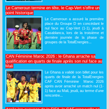
Le Cameroun termine en tête, le Cap-Vert s'offre un
point historique
Le Cameroun a assuré la première
place du Groupe D en concédant le
nul face au Cap-Vert (1-1), jeudi à
Casablanca, lors de la troisième et
dernière journée de la phase de
groupes de la TotalEnergies...
CAN Féminine Maroc 2026 : le Ghana arrache sa
qualification en quarts de finale après son nul face au
Mali
Le Ghana a validé son billet pour les
quarts de finale de la TotalEnergies
CAF CAN Féminine Maroc 2026
après avoir arraché un match nul (1-
1) face au Mali, jeudi, au terme d'une
rencontre...