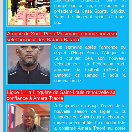
compétition ont reçu le soutien du
président du Casa Sports, Seydou
Sané. Le dirigeant sportif a remis
un...
Afrique du Sud : Pitso Mosimane nommé nouveau
sélectionneur des Bafana Bafana
Une semaine après l’annonce du
départ d’Hugo Broos, l’Afrique du
Sud connaît déjà son nouveau
sélectionneur. La Fédération sud-
africaine de football (SAFA) a
annoncé ce samedi 8 août la
nomination de...
Ligue 1 : la Linguère de Saint-Louis renouvelle sa
confiance à Amara Traoré
À l’approche du coup d’envoi de la
nouvelle saison de Ligue 1, la
Linguère de Saint-Louis a choisi de
miser sur la stabilité. Le club nordiste
a confirmé Amara Traoré au poste