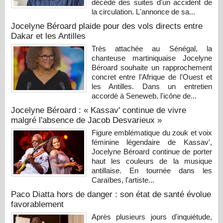
décédé des suites d'un accident de
la circulation. L'annonce de sa...
Jocelyne Béroard plaide pour des vols directs entre
Dakar et les Antilles
Très attachée au Sénégal, la
chanteuse martiniquaise Jocelyne
Béroard souhaite un rapprochement
concret entre l'Afrique de l'Ouest et
les Antilles. Dans un entretien
accordé à Seneweb, l'icône de...
Jocelyne Béroard : « Kassav' continue de vivre
malgré l'absence de Jacob Desvarieux »
Figure emblématique du zouk et voix
féminine légendaire de Kassav',
Jocelyne Béroard continue de porter
haut les couleurs de la musique
antillaise. En tournée dans les
Caraïbes, l'artiste...
Paco Diatta hors de danger : son état de santé évolue
favorablement
Après plusieurs jours d'inquiétude,