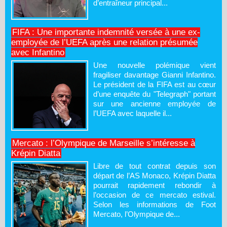
d’entraîneur principal...
FIFA : Une importante indemnité versée à une ex-
employée de l’UEFA après une relation présumée
avec Infantino
Une nouvelle polémique vient
fragiliser davantage Gianni Infantino.
Le président de la FIFA est au cœur
d’une enquête du "Telegraph" portant
sur une ancienne employée de
l’UEFA avec laquelle il...
Mercato : l’Olympique de Marseille s’intéresse à
Krépin Diatta
Libre de tout contrat depuis son
départ de l’AS Monaco, Krépin Diatta
pourrait rapidement rebondir à
l’occasion de ce mercato estival.
Selon les informations de Foot
Mercato, l’Olympique de...