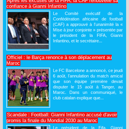
Après les excuses de la FIFA, la CAF renouvelle sa
confiance à Gianni Infantino
Le Comité exécutif de la
Confédération africaine de football
(CAF) a approuvé à l'unanimité la «
Mise à jour conjointe » présentée par
le président de la FIFA, Gianni
Infantino, et le secrétaire...
Officiel : le Barça renonce à son déplacement au
Maroc
Le FC Barcelone a annoncé, ce jeudi
6 août, l'annulation du match amical
que son équipe première devait
disputer le 15 août à Tanger, au
Maroc. Dans un communiqué, le
club catalan explique que...
Scandale : Football: Gianni Infantino accusé d'avoir
promis la finale du Mondial 2030 au Maroc
Le président de la Fifa, Gianni