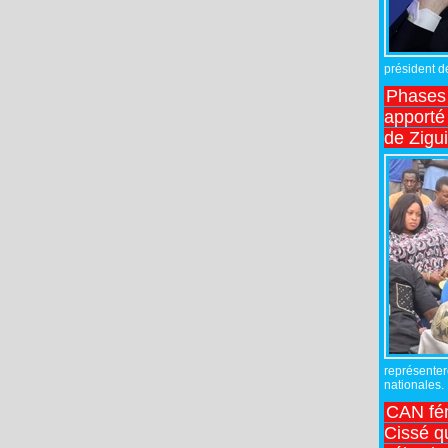
président de
Phases 
apporté
de Zigu
représente
nationales.
CAN fé
Cissé q