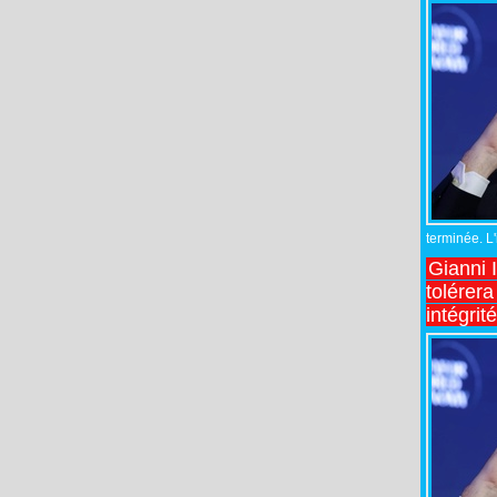
terminée. L
Gianni 
tolérera
intégrit