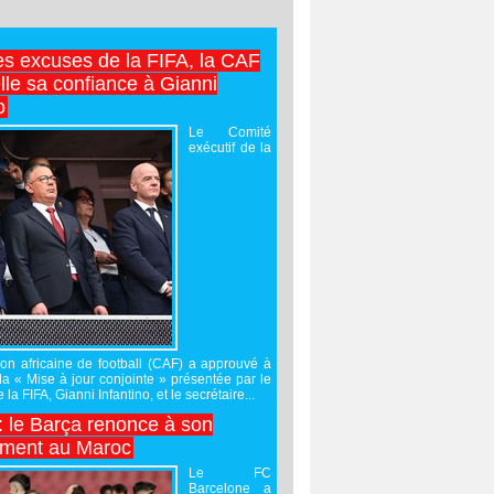
es excuses de la FIFA, la CAF
lle sa confiance à Gianni
o
Le Comité
exécutif de la
on africaine de football (CAF) a approuvé à
 la « Mise à jour conjointe » présentée par le
 la FIFA, Gianni Infantino, et le secrétaire...
 : le Barça renonce à son
ement au Maroc
Le FC
Barcelone a