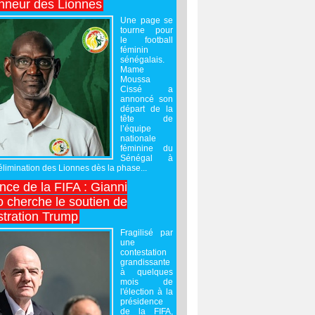
onneur des Lionnes
Une page se
tourne pour
le football
féminin
sénégalais.
Mame
Moussa
Cissé a
annoncé son
départ de la
tête de
l’équipe
nationale
féminine du
Sénégal à
’élimination des Lionnes dès la phase...
nce de la FIFA : Gianni
o cherche le soutien de
stration Trump
Fragilisé par
une
contestation
grandissante
à quelques
mois de
l'élection à la
présidence
de la FIFA,