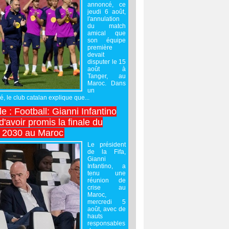
annoncé, ce
jeudi 6 août,
l'annulation
du match
amical que
son équipe
première
devait
disputer le 15
août à
Tanger, au
Maroc. Dans
un
 le club catalan explique que...
e : Football: Gianni Infantino
'avoir promis la finale du
 2030 au Maroc
Le président
de la Fifa,
Gianni
Infantino, a
tenu une
réunion de
crise au
Maroc,
mercredi 5
août, avec de
hauts
responsables