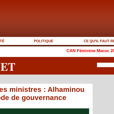
TÉ
POLITIQUE
CE QU'IL FAUT R
CAN Féminine Maroc 2026 : le Ghana 
NET
es ministres : Alhaminou
ode de gouvernance