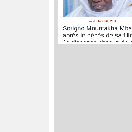
Jeudi 6 Août 2026 - 22:04
Serigne Mountakha Mb
après le décès de sa fille
Je dispense chacun de 
déplacer à Touba pour 
présenter ses condoléa
»