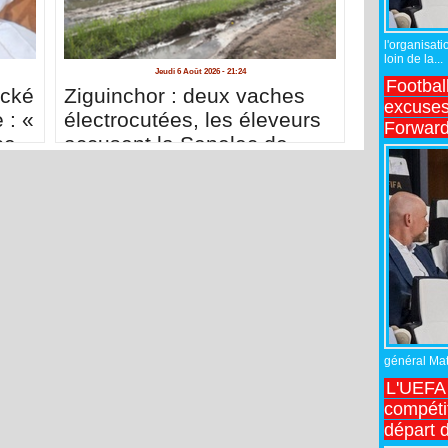
l'organisati
loin de la...
Jeudi 6 Août 2026 - 21:24
Footbal
acké
Ziguinchor : deux vaches
excuses 
 : «
électrocutées, les éleveurs
Forward
se
accusent la Senelec de
me
négligence
nces
général Matt
L'UEFA 
compétit
départ d