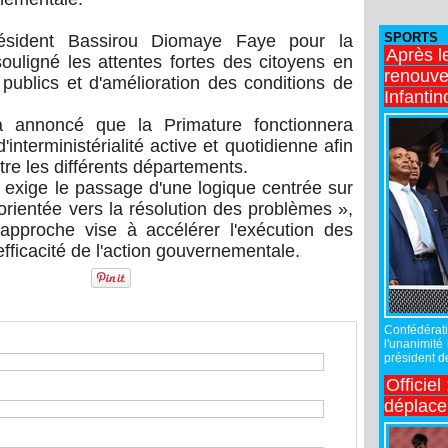
SPORTS
résident Bassirou Diomaye Faye pour la
Après l
souligné les attentes fortes des citoyens en
renouve
 publics et d'amélioration des conditions de
Infantin
 annoncé que la Primature fonctionnera
nterministérialité active et quotidienne afin
tre les différents départements.
xige le passage d'une logique centrée sur
orientée vers la résolution des problèmes »,
e approche vise à accélérer l'exécution des
'efficacité de l'action gouvernementale.
Confédérati
l'unanimité
président de
Officiel
déplac