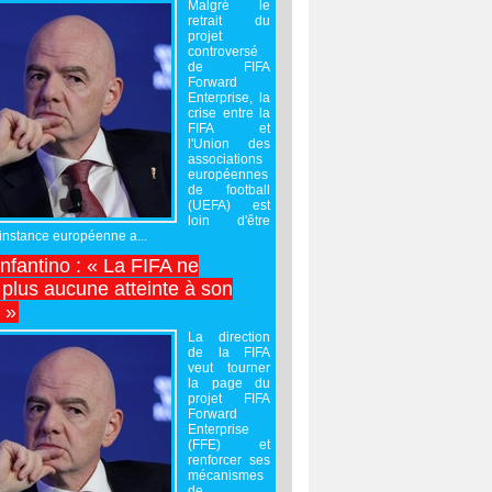
Malgré le
retrait du
projet
controversé
de FIFA
Forward
Enterprise, la
crise entre la
FIFA et
l'Union des
associations
européennes
de football
(UEFA) est
loin d'être
'instance européenne a...
Infantino : « La FIFA ne
 plus aucune atteinte à son
é »
La direction
de la FIFA
veut tourner
la page du
projet FIFA
Forward
Enterprise
(FFE) et
renforcer ses
mécanismes
de