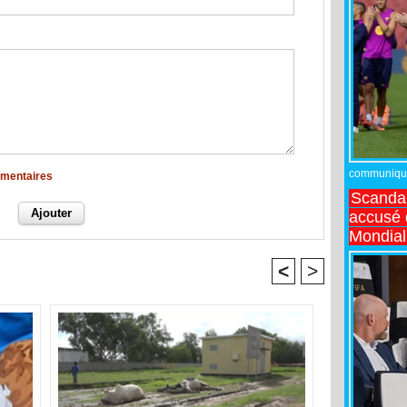
communiqué,
mmentaires
Scandal
accusé d
Mondial
<
>