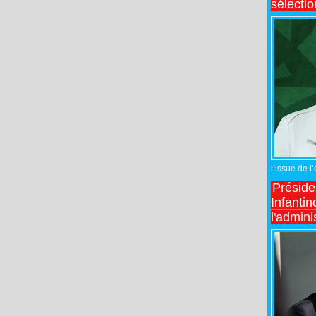
sélecti
l’issue de l
Préside
Infantin
l'admini