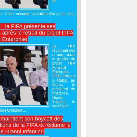
de
on. Cette rencontre s'est déroulée à huis clos,
l : la FIFA présente ses
après le retrait du projet FIFA
 Enterprise
La FIFA
reconnaît des
erreurs dans
la gestion du
projet FIFA
Forward
Enterprise
(FFE). Réunis
à Rabat, au
Maroc, le
président de
l'instance,
Gianni
Infantino, le
secrétaire
ias Grafström...
maintient son boycott des
ions de la FIFA et réclame le
e Gianni Infantino