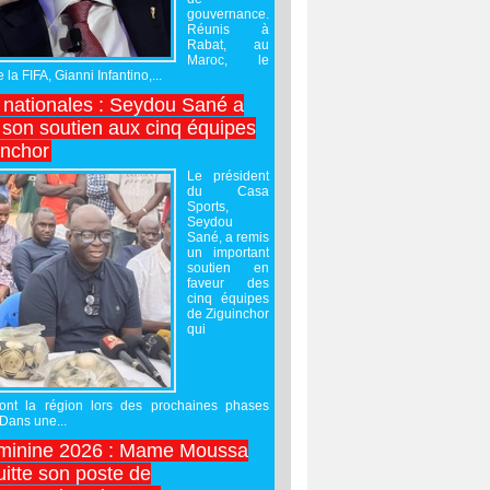
gouvernance.
Réunis à
Rabat, au
Maroc, le
 la FIFA, Gianni Infantino,...
nationales : Seydou Sané a
 son soutien aux cinq équipes
inchor
Le président
du Casa
Sports,
Seydou
Sané, a remis
un important
soutien en
faveur des
cinq équipes
de Ziguinchor
qui
ront la région lors des prochaines phases
 Dans une...
minine 2026 : Mame Moussa
uitte son poste de