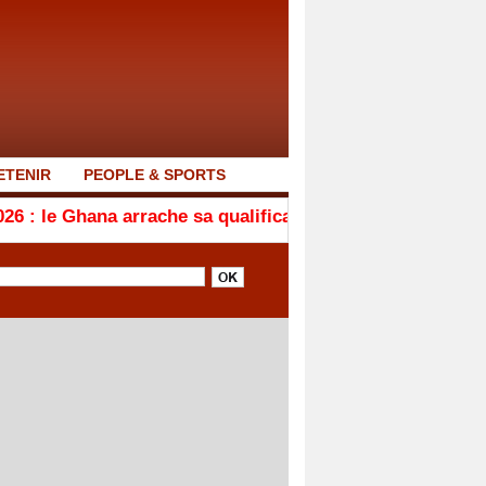
ETENIR
PEOPLE & SPORTS
arrache sa qualification en quarts de finale après son n