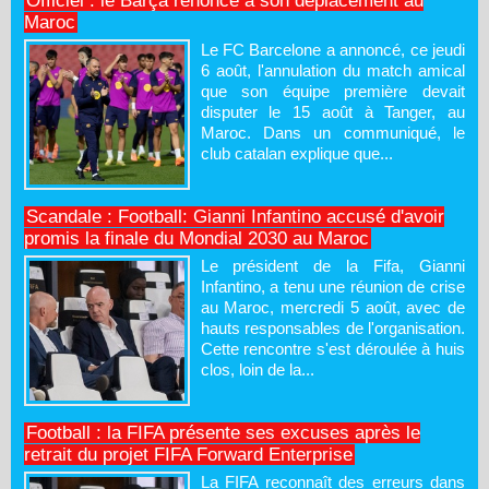
Officiel : le Barça renonce à son déplacement au
Maroc
Le FC Barcelone a annoncé, ce jeudi
6 août, l'annulation du match amical
que son équipe première devait
disputer le 15 août à Tanger, au
Maroc. Dans un communiqué, le
club catalan explique que...
Scandale : Football: Gianni Infantino accusé d'avoir
promis la finale du Mondial 2030 au Maroc
Le président de la Fifa, Gianni
Infantino, a tenu une réunion de crise
au Maroc, mercredi 5 août, avec de
hauts responsables de l'organisation.
Cette rencontre s'est déroulée à huis
clos, loin de la...
Football : la FIFA présente ses excuses après le
retrait du projet FIFA Forward Enterprise
La FIFA reconnaît des erreurs dans