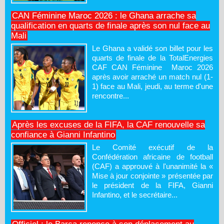
CAN Féminine Maroc 2026 : le Ghana arrache sa
qualification en quarts de finale après son nul face au
Mali
Le Ghana a validé son billet pour les
quarts de finale de la TotalEnergies
CAF CAN Féminine Maroc 2026
après avoir arraché un match nul (1-
1) face au Mali, jeudi, au terme d'une
rencontre...
Après les excuses de la FIFA, la CAF renouvelle sa
confiance à Gianni Infantino
Le Comité exécutif de la
Confédération africaine de football
(CAF) a approuvé à l'unanimité la «
Mise à jour conjointe » présentée par
le président de la FIFA, Gianni
Infantino, et le secrétaire...