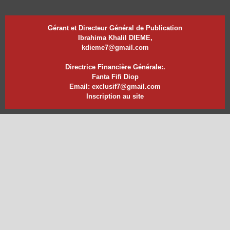
Gérant et Directeur Général de Publication
Ibrahima Khalil DIEME,
kdieme7@gmail.com
Directrice Financière Générale:.
Fanta Fifi Diop
Email: exclusif7@gmail.com
Inscription au site