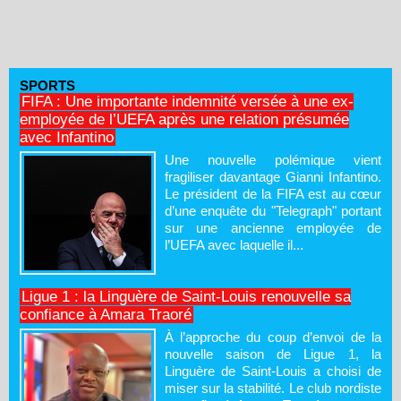
SPORTS
FIFA : Une importante indemnité versée à une ex-
employée de l’UEFA après une relation présumée
avec Infantino
Une nouvelle polémique vient
fragiliser davantage Gianni Infantino.
Le président de la FIFA est au cœur
d’une enquête du "Telegraph" portant
sur une ancienne employée de
l’UEFA avec laquelle il...
Ligue 1 : la Linguère de Saint-Louis renouvelle sa
confiance à Amara Traoré
À l’approche du coup d’envoi de la
nouvelle saison de Ligue 1, la
Linguère de Saint-Louis a choisi de
miser sur la stabilité. Le club nordiste