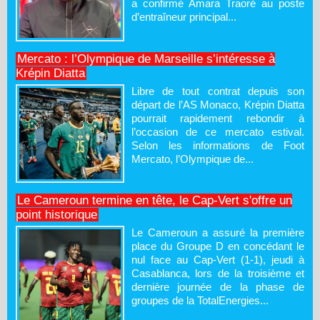
a confirmé Amara Traoré au poste
d’entraîneur principal...
Mercato : l’Olympique de Marseille s’intéresse à
Krépin Diatta
Libre de tout contrat depuis son
départ de l’AS Monaco, Krépin Diatta
pourrait rapidement rebondir à
l’occasion de ce mercato estival.
Selon les informations de Foot
Mercato, l’Olympique de...
Le Cameroun termine en tête, le Cap-Vert s'offre un
point historique
Le Cameroun a assuré la première
place du Groupe D en concédant le
nul face au Cap-Vert (1-1), jeudi à
Casablanca, lors de la troisième et
dernière journée de la phase de
groupes de la TotalEnergies...