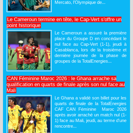
Mercato, l’Olympique de...
Le Cameroun termine en tête, le Cap-Vert s'offre un
point historique
Le Cameroun a assuré la première
place du Groupe D en concédant le
nul face au Cap-Vert (1-1), jeudi à
Casablanca, lors de la troisième et
dernière journée de la phase de
groupes de la TotalEnergies...
CAN Féminine Maroc 2026 : le Ghana arrache sa
qualification en quarts de finale après son nul face au
Mali
Le Ghana a validé son billet pour les
quarts de finale de la TotalEnergies
CAF CAN Féminine Maroc 2026
après avoir arraché un match nul (1-
1) face au Mali, jeudi, au terme d'une
rencontre...