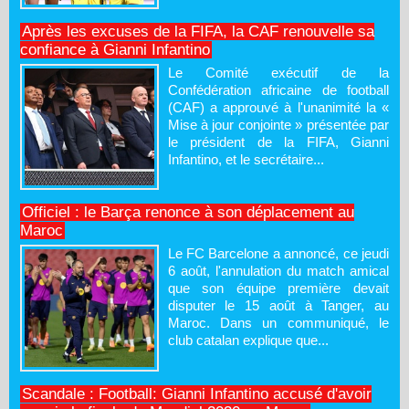
Après les excuses de la FIFA, la CAF renouvelle sa
confiance à Gianni Infantino
Le Comité exécutif de la
Confédération africaine de football
(CAF) a approuvé à l'unanimité la «
Mise à jour conjointe » présentée par
le président de la FIFA, Gianni
Infantino, et le secrétaire...
Officiel : le Barça renonce à son déplacement au
Maroc
Le FC Barcelone a annoncé, ce jeudi
6 août, l'annulation du match amical
que son équipe première devait
disputer le 15 août à Tanger, au
Maroc. Dans un communiqué, le
club catalan explique que...
Scandale : Football: Gianni Infantino accusé d'avoir