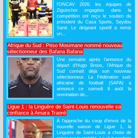
l’ONCAV 2026, les équipes de
Ziguinchor engagées dans la
compétition ont reçu le soutien du
président du Casa Sports, Seydou
Sané. Le dirigeant sportif a remis
un...
Afrique du Sud : Pitso Mosimane nommé nouveau
sélectionneur des Bafana Bafana
Une semaine après l’annonce du
départ d’Hugo Broos, l’Afrique du
Sud connaît déjà son nouveau
sélectionneur. La Fédération sud-
africaine de football (SAFA) a
annoncé ce samedi 8 août la
nomination de...
Ligue 1 : la Linguère de Saint-Louis renouvelle sa
confiance à Amara Traoré
À l’approche du coup d’envoi de la
nouvelle saison de Ligue 1, la
Linguère de Saint-Louis a choisi de