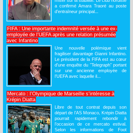
miser sur la stabilité. Le club nordiste
a confirmé Amara Traoré au poste
d’entraîneur principal...
FIFA : Une importante indemnité versée à une ex-
employée de l’UEFA après une relation présumée
avec Infantino
Une nouvelle polémique vient
fragiliser davantage Gianni Infantino.
Le président de la FIFA est au cœur
d’une enquête du "Telegraph" portant
sur une ancienne employée de
l’UEFA avec laquelle il...
Mercato : l’Olympique de Marseille s’intéresse à
Krépin Diatta
Libre de tout contrat depuis son
départ de l’AS Monaco, Krépin Diatta
pourrait rapidement rebondir à
l’occasion de ce mercato estival.
Selon les informations de Foot