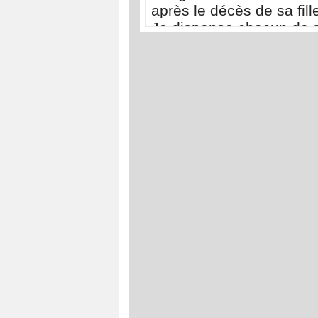
après le décès de sa fille
Je dispense chacun de 
déplacer à Touba pour 
présenter ses condoléa
»