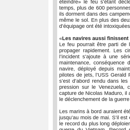
éteindre» le feu s’étant décl
temps, plus de 600 personnes 
ils dorment dans des campemen
même le sol. En plus des deu
d’équipage ont été intoxiquées
«
Les navires aussi finissent
Le feu pourrait être parti de 
propager rapidement. Les ci
l’incident s’ajoute à une sé
maintenance, conséquence d’
navire, déployé depuis main
pilotes de jets, l’USS Gerald
s’est d’abord rendu dans les
pression sur le Venezuela, 
capture de Nicolas Maduro, il 
le déclenchement de la guerre 
Les marins à bord auraient ét
jusqu’au mois de mai. S’il est 
le record du plus long déploie
guerre du Vietnam. Record d