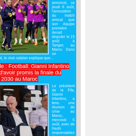
annoncé, ce
jeudi 6 août,
l'annulation
du match
amical que
son équipe
première
devait
disputer le 15
août à
Tanger, au
Maroc. Dans
un
 le club catalan explique que...
e : Football: Gianni Infantino
'avoir promis la finale du
 2030 au Maroc
Le président
de la Fifa,
Gianni
Infantino, a
tenu une
réunion de
crise au
Maroc,
mercredi 5
août, avec de
hauts
responsables