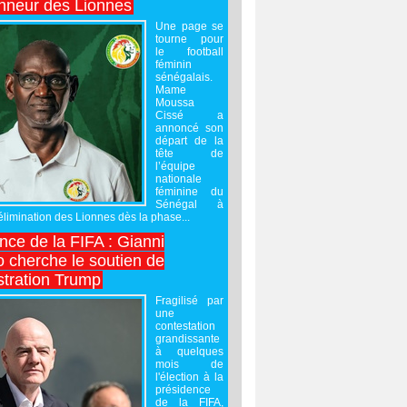
onneur des Lionnes
Une page se
tourne pour
le football
féminin
sénégalais.
Mame
Moussa
Cissé a
annoncé son
départ de la
tête de
l’équipe
nationale
féminine du
Sénégal à
’élimination des Lionnes dès la phase...
nce de la FIFA : Gianni
o cherche le soutien de
stration Trump
Fragilisé par
une
contestation
grandissante
à quelques
mois de
l'élection à la
présidence
de la FIFA,