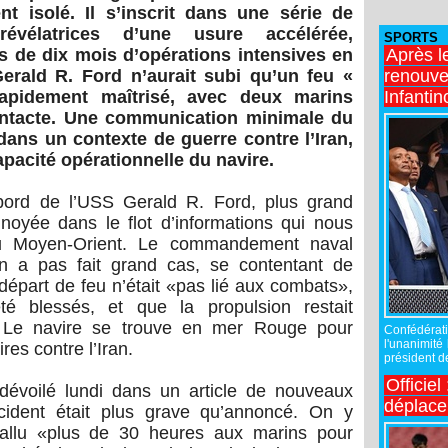
nt isolé. Il s’inscrit dans une série de
révélatrices d’une usure accélérée,
SPORTS
Après l
s de dix mois d’opérations intensives en
renouve
erald R. Ford
n’aurait subi qu’un feu «
Infantin
apidement maîtrisé, avec deux marins
intacte. Une communication minimale du
ns un contexte de guerre contre l’
Iran
,
capacité opérationnelle du navire.
 bord de l’USS Gerald R. Ford, plus grand
 noyée dans le flot d’informations qui nous
au Moyen-Orient. Le commandement naval
en a pas fait grand cas, se contentant de
départ de feu n’était «pas lié aux combats»,
é blessés, et que la propulsion restait
». Le navire se trouve en mer Rouge pour
Confédérati
l'unanimité
res contre l’Iran.
président de
Officiel
évoilé lundi dans un article de nouveaux
déplac
ncident était plus grave qu’annoncé. On y
fallu «plus de 30 heures aux marins pour