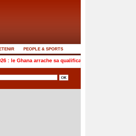
ETENIR
PEOPLE & SPORTS
arrache sa qualification en quarts de finale après son n