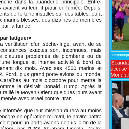
enché dans la buanderie principale. Entre-
avaient vu leur lit partir en fumée. Depuis,
ts de fortune installés sur des tables, ou à
x marins blessés, des dizaines de membres
 par la fumée.
 par fatiguer»
la ventilation d’un sèche-linge, avant de se
rconstances exactes sont inconnues, mais
communiqué,
rie d’autres problèmes de plomberie ou de
une longue et intense activité à bord du
Scandal
tenant dix mois. Avec ses 4500 marins et
accusé d
 R. Ford, plus grand porte-avions du monde,
Mondial
 Caraïbes au mois d’octobre pour mettre la
comme le désirait Donald Trump. Après la
a rallié le Moyen-Orient quelques jours avant
menée avec Israël contre l’Iran.
é informés que leur mission durera au moins
encore en opération mi-avril, le navire battra
ment pour un porte-avions depuis la fin de la
étenu par l’USS Abraham Lincoln, l’autre