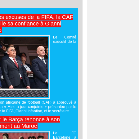
es excuses de la FIFA, la CAF
lle sa confiance à Gianni
o
Le Comité
exécutif de la
on africaine de football (CAF) a approuvé à
 la « Mise à jour conjointe » présentée par le
 la FIFA, Gianni Infantino, et le secrétaire...
 : le Barça renonce à son
ement au Maroc
Le FC
Barcelone a