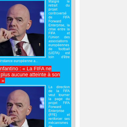
Malgré le
retrait du
projet
controversé
de FIFA
Forward
Enterprise, la
crise entre la
FIFA et
l'Union des
associations
européennes
de football
(UEFA) est
loin d'être
'instance européenne a...
Infantino : « La FIFA ne
 plus aucune atteinte à son
é »
La direction
de la FIFA
veut tourner
la page du
projet FIFA
Forward
Enterprise
(FFE) et
renforcer ses
mécanismes
de