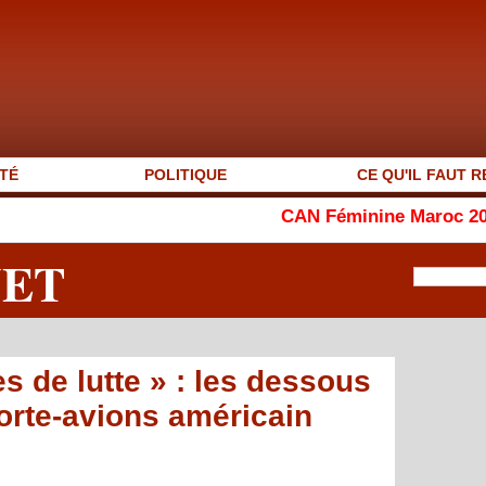
TÉ
POLITIQUE
CE QU'IL FAUT R
CAN Féminine Maroc 2026 : le Ghana 
NET
s de lutte » : les dessous
porte-avions américain