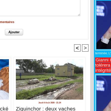
mmentaires
<
>
terminée. L
Gianni 
tolérera
intégrit
Jeudi 6 Août 2026 - 21:24
acké
Ziguinchor : deux vaches