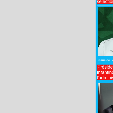
sélecti
l’issue de l
Préside
Infantin
l'admini