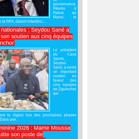
gouvernance.
Réunis à
Rabat, au
Maroc, le
 la FIFA, Gianni Infantino,...
nationales : Seydou Sané a
 son soutien aux cinq équipes
inchor
Le président
du Casa
Sports,
Seydou
Sané, a remis
un important
soutien en
faveur des
cinq équipes
de Ziguinchor
qui
ront la région lors des prochaines phases
 Dans une...
minine 2026 : Mame Moussa
uitte son poste de