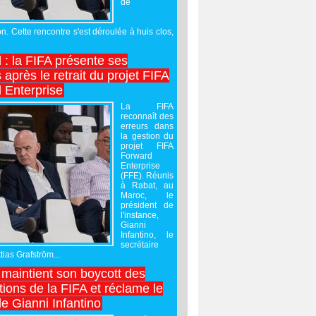
de
on. Cette rencontre s'est déroulée à huis clos,
l : la FIFA présente ses
après le retrait du projet FIFA
 Enterprise
La FIFA
reconnaît des
erreurs dans
la gestion du
projet FIFA
Forward
Enterprise
(FFE). Réunis
à Rabat, au
Maroc, le
président de
l'instance,
Gianni
Infantino, le
secrétaire
ias Grafström...
maintient son boycott des
ions de la FIFA et réclame le
e Gianni Infantino