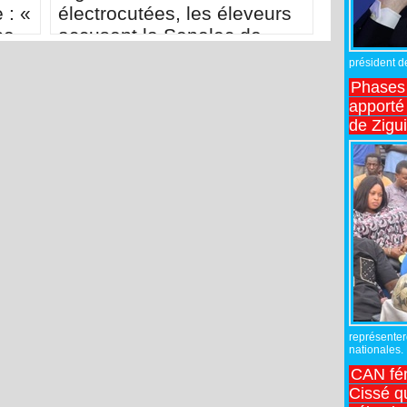
 : «
électrocutées, les éleveurs
se
accusent la Senelec de
me
négligence
président de
nces
Phases 
apporté
de Zigu
représente
nationales.
CAN fé
Cissé q