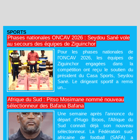
SPORTS
Phases nationales ONCAV 2026 : Seydou Sané vole
au secours des équipes de Ziguinchor
Pour les phases nationales de
l’ONCAV 2026, les équipes de
Ziguinchor engagées dans la
compétition ont reçu le soutien du
président du Casa Sports, Seydou
Sané. Le dirigeant sportif a remis
un...
Afrique du Sud : Pitso Mosimane nommé nouveau
sélectionneur des Bafana Bafana
Une semaine après l’annonce du
départ d’Hugo Broos, l’Afrique du
Sud connaît déjà son nouveau
sélectionneur. La Fédération sud-
africaine de football (SAFA) a