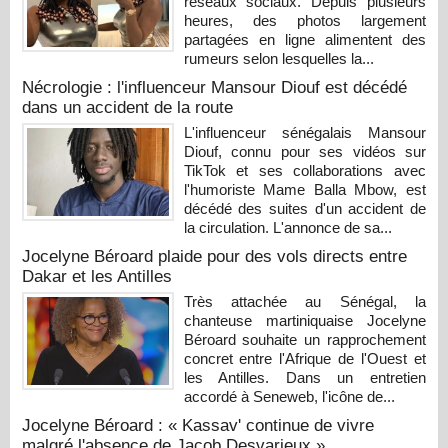
réseaux sociaux. Depuis plusieurs
heures, des photos largement
partagées en ligne alimentent des
rumeurs selon lesquelles la...
Nécrologie : l'influenceur Mansour Diouf est décédé
dans un accident de la route
L'influenceur sénégalais Mansour
Diouf, connu pour ses vidéos sur
TikTok et ses collaborations avec
l'humoriste Mame Balla Mbow, est
décédé des suites d'un accident de
la circulation. L'annonce de sa...
Jocelyne Béroard plaide pour des vols directs entre
Dakar et les Antilles
Très attachée au Sénégal, la
chanteuse martiniquaise Jocelyne
Béroard souhaite un rapprochement
concret entre l'Afrique de l'Ouest et
les Antilles. Dans un entretien
accordé à Seneweb, l'icône de...
Jocelyne Béroard : « Kassav' continue de vivre
malgré l'absence de Jacob Desvarieux »