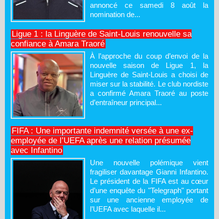
annoncé ce samedi 8 août la
nomination de...
Ligue 1 : la Linguère de Saint-Louis renouvelle sa
confiance à Amara Traoré
À l’approche du coup d’envoi de la
nouvelle saison de Ligue 1, la
Linguère de Saint-Louis a choisi de
miser sur la stabilité. Le club nordiste
a confirmé Amara Traoré au poste
d’entraîneur principal...
FIFA : Une importante indemnité versée à une ex-
employée de l’UEFA après une relation présumée
avec Infantino
Une nouvelle polémique vient
fragiliser davantage Gianni Infantino.
Le président de la FIFA est au cœur
d’une enquête du "Telegraph" portant
sur une ancienne employée de
l’UEFA avec laquelle il...