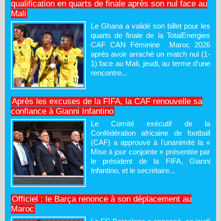
qualification en quarts de finale après son nul face au
Mali
Le Ghana a validé son billet pour les
quarts de finale de la TotalEnergies
CAF CAN Féminine Maroc 2026
après avoir arraché un match nul (1-
1) face au Mali, jeudi, au terme d'une
rencontre...
Après les excuses de la FIFA, la CAF renouvelle sa
confiance à Gianni Infantino
Le Comité exécutif de la
Confédération africaine de football
(CAF) a approuvé à l'unanimité la «
Mise à jour conjointe » présentée par
le président de la FIFA, Gianni
Infantino, et le secrétaire...
Officiel : le Barça renonce à son déplacement au
Maroc