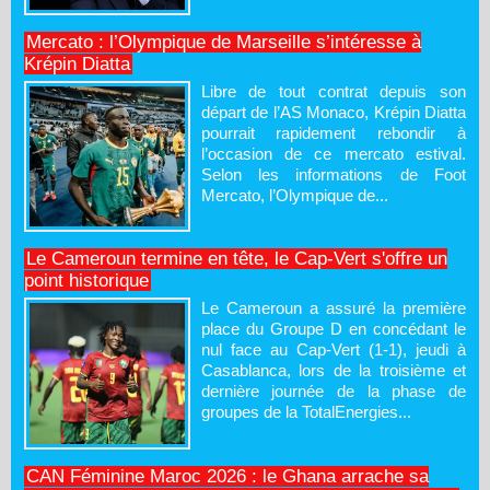
Mercato : l’Olympique de Marseille s’intéresse à
Krépin Diatta
Libre de tout contrat depuis son
départ de l’AS Monaco, Krépin Diatta
pourrait rapidement rebondir à
l’occasion de ce mercato estival.
Selon les informations de Foot
Mercato, l’Olympique de...
Le Cameroun termine en tête, le Cap-Vert s'offre un
point historique
Le Cameroun a assuré la première
place du Groupe D en concédant le
nul face au Cap-Vert (1-1), jeudi à
Casablanca, lors de la troisième et
dernière journée de la phase de
groupes de la TotalEnergies...
CAN Féminine Maroc 2026 : le Ghana arrache sa