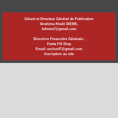
Gérant et Directeur Général de Publication
Ibrahima Khalil DIEME,
kdieme7@gmail.com
Directrice Financière Générale:.
Fanta Fifi Diop
Email: exclusif7@gmail.com
Inscription au site