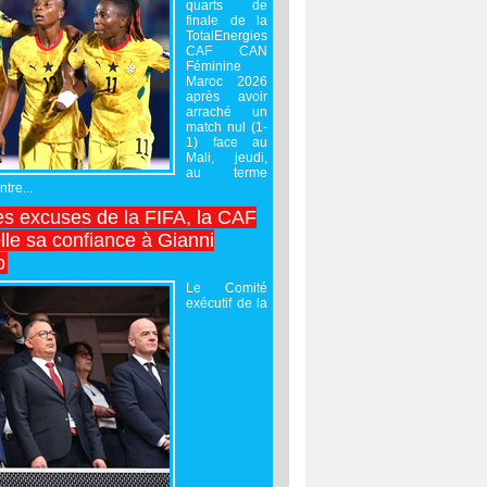
quarts de
finale de la
TotalEnergies
CAF CAN
Féminine
Maroc 2026
après avoir
arraché un
match nul (1-
1) face au
Mali, jeudi,
au terme
tre...
es excuses de la FIFA, la CAF
lle sa confiance à Gianni
o
Le Comité
exécutif de la