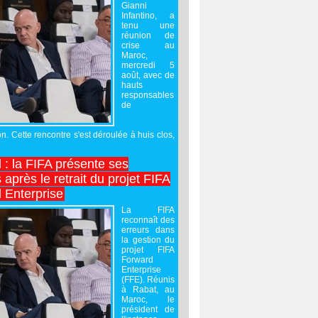
Gianni
Infantino, a
tenu une
réunion de
crise au
Maroc,
mercredi 5
août, avec de
hauts
responsables
de
on. Cette rencontre s'est déroulée à huis clos,
l : la FIFA présente ses
après le retrait du projet FIFA
 Enterprise
La FIFA
reconnaît des
erreurs dans
la gestion du
projet FIFA
Forward
Enterprise
(FFE). Réunis
à Rabat, au
Maroc, le
président de