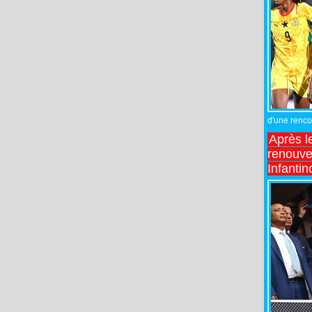
d'une rencon
Après l
renouve
Infantin