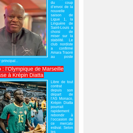
du coup
d’envoi de la
nouvelle
saison de
Ligue 1, la
Linguère de
Saint-Louis a
choisi de
miser sur la
stabilité. Le
club nordiste
a confirmé
Amara Traoré
au poste
 principal...
 : l’Olympique de Marseille
sse à Krépin Diatta
Libre de tout
contrat
depuis son
départ de
l’AS Monaco,
Krépin Diatta
pourrait
rapidement
rebondir à
l’occasion de
ce mercato
estival. Selon
les