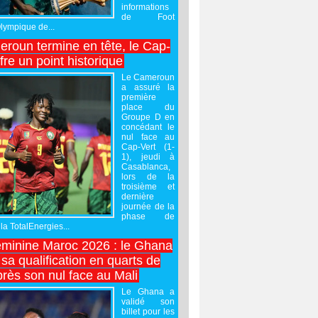
informations
de Foot
Olympique de...
roun termine en tête, le Cap-
ffre un point historique
Le Cameroun
a assuré la
première
place du
Groupe D en
concédant le
nul face au
Cap-Vert (1-
1), jeudi à
Casablanca,
lors de la
troisième et
dernière
journée de la
phase de
la TotalEnergies...
minine Maroc 2026 : le Ghana
sa qualification en quarts de
près son nul face au Mali
Le Ghana a
validé son
billet pour les