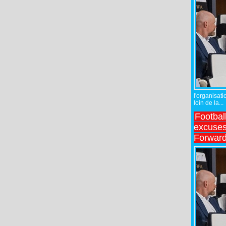
l'organisati
loin de la...
Footbal
excuses 
Forward