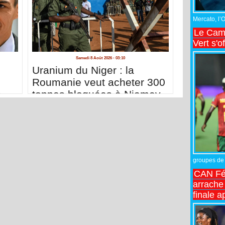
Mercato, l’
Le Came
Vert s'o
Samedi 8 Août 2026 - 03:10
n
Uranium du Niger : la
Roumanie veut acheter 300
s
tonnes bloquées à Niamey
groupes de 
CAN Fé
arrache 
finale a