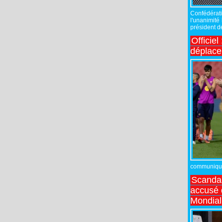
Confédérati
l'unanimité
président de
Officiel
déplac
communiqué,
Scandal
accusé d
Mondial