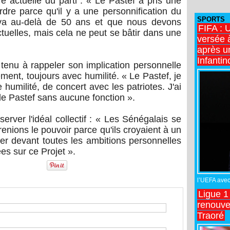
re actuelle du parti : « Le Pastef a pris une
erdre parce qu'il y a une personnification du
SPORTS
t va au-delà de 50 ans et que nous devons
FIFA : 
tuelles, mais cela ne peut se bâtir dans une
versée 
après u
Infantin
 tenu à rappeler son implication personnelle
ent, toujours avec humilité. « Le Pastef, je
 humilité, de concert avec les patriotes. J'ai
de Pastef sans aucune fonction ».
erver l'idéal collectif : « Les Sénégalais se
enions le pouvoir parce qu'ils croyaient à un
pher devant toutes les ambitions personnelles
ées sur ce Projet ».
l’UEFA avec 
Ligue 1
renouve
Traoré