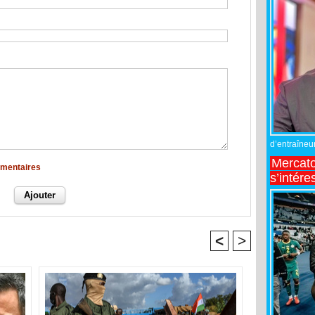
d’entraîneur
Mercato
mmentaires
s’intére
<
>