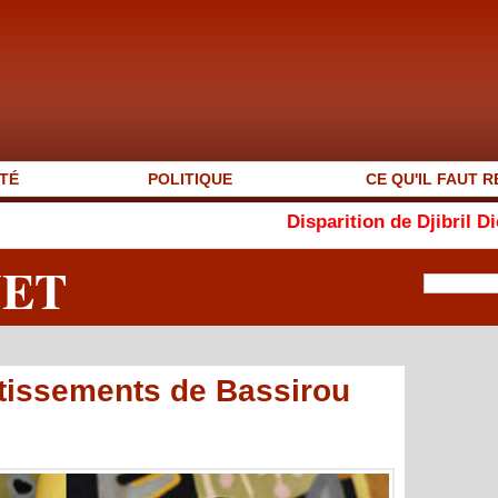
TÉ
POLITIQUE
CE QU'IL FAUT R
Disparition de Djibril Dièye : « Aut
NET
tissements de Bassirou