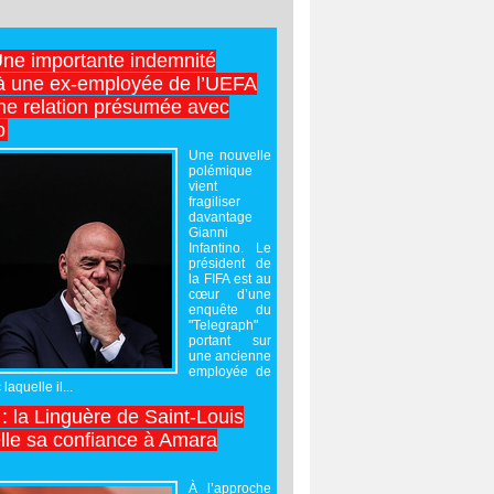
Une importante indemnité
à une ex-employée de l’UEFA
ne relation présumée avec
o
Une nouvelle
polémique
vient
fragiliser
davantage
Gianni
Infantino. Le
président de
la FIFA est au
cœur d’une
enquête du
"Telegraph"
portant sur
une ancienne
employée de
laquelle il...
 : la Linguère de Saint-Louis
lle sa confiance à Amara
À l’approche