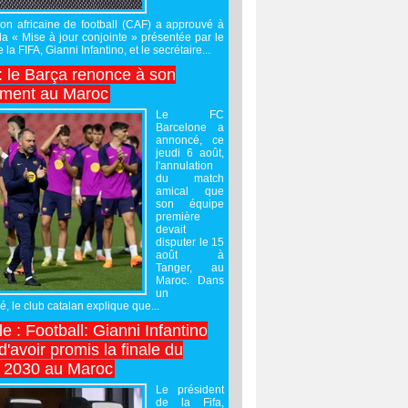
on africaine de football (CAF) a approuvé à
 la « Mise à jour conjointe » présentée par le
 la FIFA, Gianni Infantino, et le secrétaire...
 : le Barça renonce à son
ement au Maroc
Le FC
Barcelone a
annoncé, ce
jeudi 6 août,
l'annulation
du match
amical que
son équipe
première
devait
disputer le 15
août à
Tanger, au
Maroc. Dans
un
 le club catalan explique que...
e : Football: Gianni Infantino
'avoir promis la finale du
 2030 au Maroc
Le président
de la Fifa,