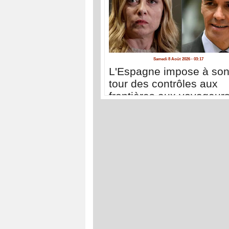
Samedi 8 Août 2026 - 03:17
L'Espagne impose à so
tour des contrôles aux
frontières aux voyageur
venant d'Italie