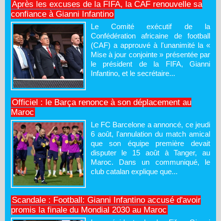
Après les excuses de la FIFA, la CAF renouvelle sa
confiance à Gianni Infantino
Le Comité exécutif de la
Confédération africaine de football
(CAF) a approuvé à l'unanimité la «
Mise à jour conjointe » présentée par
le président de la FIFA, Gianni
Infantino, et le secrétaire...
Officiel : le Barça renonce à son déplacement au
Maroc
Le FC Barcelone a annoncé, ce jeudi
6 août, l'annulation du match amical
que son équipe première devait
disputer le 15 août à Tanger, au
Maroc. Dans un communiqué, le
club catalan explique que...
Scandale : Football: Gianni Infantino accusé d'avoir
promis la finale du Mondial 2030 au Maroc