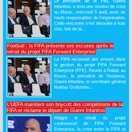
Le président de la Fifa, Gianni
Infantino, a tenu une réunion de crise
au Maroc, mercredi 5 août, avec de
hauts responsables de l'organisation.
Cette rencontre s'est déroulée à huis
clos, loin de la...
Football : la FIFA présente ses excuses après le
retrait du projet FIFA Forward Enterprise
La FIFA reconnaît des erreurs dans
la gestion du projet FIFA Forward
Enterprise (FFE). Réunis à Rabat, au
Maroc, le président de l'instance,
Gianni Infantino, le secrétaire général
Mattias Grafström...
L'UEFA maintient son boycott des compétitions de la
FIFA et réclame le départ de Gianni Infantino
Malgré le retrait du projet
controversé de FIFA Forward
Enterprise, la crise entre la FIFA et