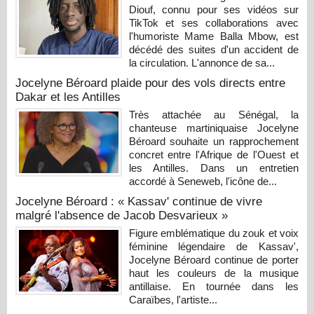
Diouf, connu pour ses vidéos sur
TikTok et ses collaborations avec
l'humoriste Mame Balla Mbow, est
décédé des suites d'un accident de
la circulation. L'annonce de sa...
Jocelyne Béroard plaide pour des vols directs entre
Dakar et les Antilles
Très attachée au Sénégal, la
chanteuse martiniquaise Jocelyne
Béroard souhaite un rapprochement
concret entre l'Afrique de l'Ouest et
les Antilles. Dans un entretien
accordé à Seneweb, l'icône de...
Jocelyne Béroard : « Kassav' continue de vivre
malgré l'absence de Jacob Desvarieux »
Figure emblématique du zouk et voix
féminine légendaire de Kassav',
Jocelyne Béroard continue de porter
haut les couleurs de la musique
antillaise. En tournée dans les
Caraïbes, l'artiste...