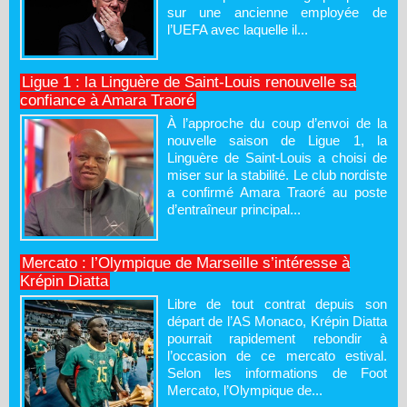
sur une ancienne employée de
l’UEFA avec laquelle il...
Ligue 1 : la Linguère de Saint-Louis renouvelle sa
confiance à Amara Traoré
À l’approche du coup d’envoi de la
nouvelle saison de Ligue 1, la
Linguère de Saint-Louis a choisi de
miser sur la stabilité. Le club nordiste
a confirmé Amara Traoré au poste
d’entraîneur principal...
Mercato : l’Olympique de Marseille s’intéresse à
Krépin Diatta
Libre de tout contrat depuis son
départ de l’AS Monaco, Krépin Diatta
pourrait rapidement rebondir à
l’occasion de ce mercato estival.
Selon les informations de Foot
Mercato, l’Olympique de...