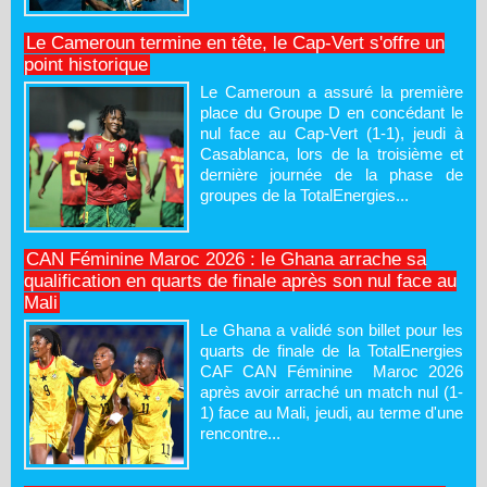
Le Cameroun termine en tête, le Cap-Vert s'offre un
point historique
Le Cameroun a assuré la première
place du Groupe D en concédant le
nul face au Cap-Vert (1-1), jeudi à
Casablanca, lors de la troisième et
dernière journée de la phase de
groupes de la TotalEnergies...
CAN Féminine Maroc 2026 : le Ghana arrache sa
qualification en quarts de finale après son nul face au
Mali
Le Ghana a validé son billet pour les
quarts de finale de la TotalEnergies
CAF CAN Féminine Maroc 2026
après avoir arraché un match nul (1-
1) face au Mali, jeudi, au terme d'une
rencontre...