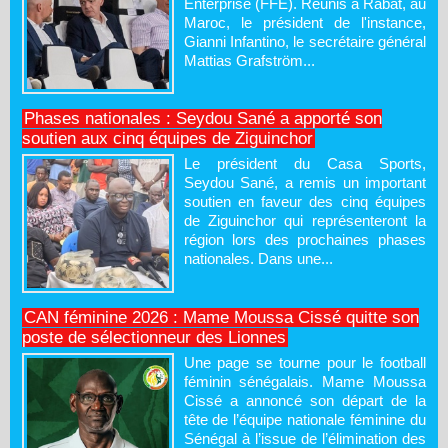
Enterprise (FFE). Réunis à Rabat, au
Maroc, le président de l'instance,
Gianni Infantino, le secrétaire général
Mattias Grafström...
Phases nationales : Seydou Sané a apporté son
soutien aux cinq équipes de Ziguinchor
Le président du Casa Sports,
Seydou Sané, a remis un important
soutien en faveur des cinq équipes
de Ziguinchor qui représenteront la
région lors des prochaines phases
nationales. Dans une...
CAN féminine 2026 : Mame Moussa Cissé quitte son
poste de sélectionneur des Lionnes
Une page se tourne pour le football
féminin sénégalais. Mame Moussa
Cissé a annoncé son départ de la
tête de l’équipe nationale féminine du
Sénégal à l’issue de l’élimination des