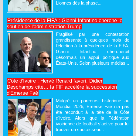
Lionnes dès la phase...
Présidence de la FIFA : Gianni Infantino cherche le
soutien de l'administration Trump
Fragilisé par une contestation
grandissante à quelques mois de
l'élection à la présidence de la FIFA,
Gianni Infantino chercherait
désormais un appui politique aux
États-Unis. Selon plusieurs médias...
Côte d'Ivoire : Hervé Renard favori, Didier
Deschamps cité… la FIF accélère la succession
d'Emerse Faé
Malgré un parcours historique au
Mondial 2026, Emerse Faé n'a pas
été reconduit à la tête de la Côte
d'Ivoire. Alors que la Fédération
ivoirienne de football s'active pour lui
trouver un successeur...