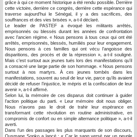
grâce à qui ce moment historique a été rendu possible. Derrière
cette victoire, derrière ce congrès, derrière cette espérance qui
traverse aujourd’hui le Sénégal, il y a des sacrifices, des
souffrances et des vies brisées », a-t-il déclaré.
Le leader de PASTEF a évoqué les militants arrêtés,
emprisonnés ou blessés durant les années de confrontation
avec l’ancien régime. « Nous pensons à tous ceux qui ont été
arrêtés, emprisonnés, blessés, humiliés pour leur engagement.
Nous pensons à ces familles qui ont vécu l’angoisse des
disparitions, des procès et de la répression », a-t-il souligné.
Mais c’est surtout aux jeunes tués lors des manifestations qu’il
a consacré une large partie de son hommage. « Nous pensons
surtout à nos martyrs. À ces jeunes tombés dans les
manifestations, souvent au seuil de leur vie, parce qu’ils avaient
décidé de refuser l’injustice, le mépris et la confiscation de leur
avenir », a-t-il affirmé.
Selon lui, la mémoire de ces disparus doit continuer à guider
l’action politique du parti. « Leur mémoire doit nous obliger.
Nous n’avons pas le droit de trahir leur espérance en
transformant cette révolution en routine administrative, en
compromis de confort ou en simple alternance politique », a-t-il
averti.
Dans l’un des passages les plus marquants de son discours,
Ousmane Sonko a lancé : « Car le sang versé par un peuple