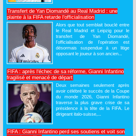
Transfert de Yan Diomandé au Real Madrid : une
plainte à la FIFA retarde l'officialisation
Alors que tout semblait bouclé entre
le Real Madrid et Leipzig pour le
transfert de Yan Diomandé,
l'officialisation de l'opération est
désormais suspendue à un litige
opposant le joueur à son ancien...
FIFA : après l'échec de sa réforme, Gianni Infantino
fragilisé et menacé de départ
Deux semaines seulement après
avoir célébré le succès de la Coupe
du monde 2026, Gianni Infantino
traverse la plus grave crise de sa
présidence à la tête de la FIFA. Le
dirigeant italo-suisse,...
FIFA : Gianni Infantino perd ses soutiens et voit son