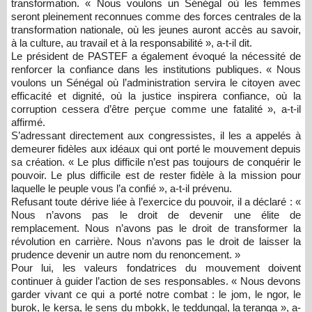
transformation. « Nous voulons un Sénégal où les femmes
seront pleinement reconnues comme des forces centrales de la
transformation nationale, où les jeunes auront accès au savoir,
à la culture, au travail et à la responsabilité », a-t-il dit.
Le président de PASTEF a également évoqué la nécessité de
renforcer la confiance dans les institutions publiques. « Nous
voulons un Sénégal où l’administration servira le citoyen avec
efficacité et dignité, où la justice inspirera confiance, où la
corruption cessera d’être perçue comme une fatalité », a-t-il
affirmé.
S’adressant directement aux congressistes, il les a appelés à
demeurer fidèles aux idéaux qui ont porté le mouvement depuis
sa création. « Le plus difficile n’est pas toujours de conquérir le
pouvoir. Le plus difficile est de rester fidèle à la mission pour
laquelle le peuple vous l’a confié », a-t-il prévenu.
Refusant toute dérive liée à l’exercice du pouvoir, il a déclaré : «
Nous n’avons pas le droit de devenir une élite de
remplacement. Nous n’avons pas le droit de transformer la
révolution en carrière. Nous n’avons pas le droit de laisser la
prudence devenir un autre nom du renoncement. »
Pour lui, les valeurs fondatrices du mouvement doivent
continuer à guider l’action de ses responsables. « Nous devons
garder vivant ce qui a porté notre combat : le jom, le ngor, le
burok, le kersa, le sens du mbokk, le teddungal, la teranga », a-