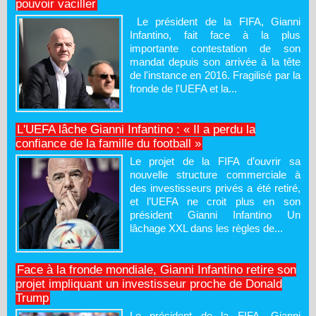
pouvoir vaciller
Le président de la FIFA, Gianni
Infantino, fait face à la plus
importante contestation de son
mandat depuis son arrivée à la tête
de l'instance en 2016. Fragilisé par la
fronde de l'UEFA et la...
L'UEFA lâche Gianni Infantino : « Il a perdu la
confiance de la famille du football »
Le projet de la FIFA d’ouvrir sa
nouvelle structure commerciale à
des investisseurs privés a été retiré,
et l’UEFA ne croit plus en son
président Gianni Infantino Un
lâchage XXL dans les règles de...
Face à la fronde mondiale, Gianni Infantino retire son
projet impliquant un investisseur proche de Donald
Trump
Le président de la FIFA, Gianni