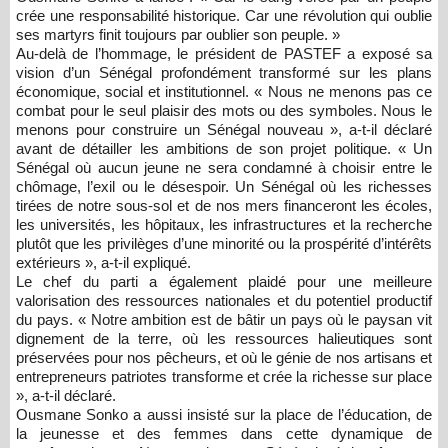
crée une responsabilité historique. Car une révolution qui oublie
ses martyrs finit toujours par oublier son peuple. »
Au-delà de l’hommage, le président de PASTEF a exposé sa
vision d’un Sénégal profondément transformé sur les plans
économique, social et institutionnel. « Nous ne menons pas ce
combat pour le seul plaisir des mots ou des symboles. Nous le
menons pour construire un Sénégal nouveau », a-t-il déclaré
avant de détailler les ambitions de son projet politique. « Un
Sénégal où aucun jeune ne sera condamné à choisir entre le
chômage, l’exil ou le désespoir. Un Sénégal où les richesses
tirées de notre sous-sol et de nos mers financeront les écoles,
les universités, les hôpitaux, les infrastructures et la recherche
plutôt que les privilèges d’une minorité ou la prospérité d’intérêts
extérieurs », a-t-il expliqué.
Le chef du parti a également plaidé pour une meilleure
valorisation des ressources nationales et du potentiel productif
du pays. « Notre ambition est de bâtir un pays où le paysan vit
dignement de la terre, où les ressources halieutiques sont
préservées pour nos pêcheurs, et où le génie de nos artisans et
entrepreneurs patriotes transforme et crée la richesse sur place
», a-t-il déclaré.
Ousmane Sonko a aussi insisté sur la place de l’éducation, de
la jeunesse et des femmes dans cette dynamique de