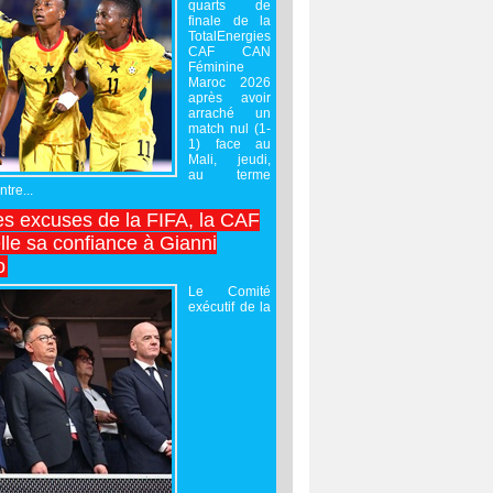
quarts de
finale de la
TotalEnergies
CAF CAN
Féminine
Maroc 2026
après avoir
arraché un
match nul (1-
1) face au
Mali, jeudi,
au terme
tre...
es excuses de la FIFA, la CAF
lle sa confiance à Gianni
o
Le Comité
exécutif de la