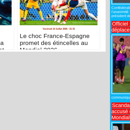
Confédérati
l'unanimité
président de
Officiel
déplac
Vendredi 10 Juillet 2026 - 21:31
Le choc France-Espagne
sa
promet des étincelles au
et
Mondial 2026
té
communiqué,
Scandal
accusé d
Mondial