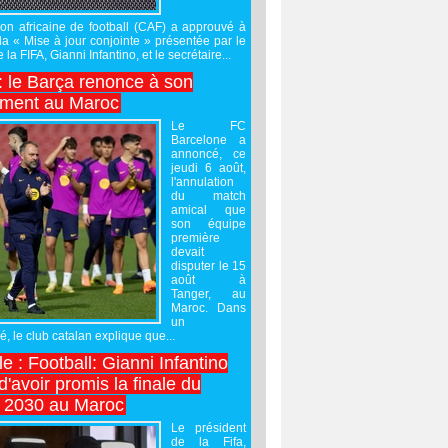
on africaine de football (CAF) a approuvé à
 la « Mise à jour conjointe » présentée par le
 la FIFA, Gianni Infantino, et le secrétaire...
 : le Barça renonce à son
ement au Maroc
Le FC
Barcelone a
annoncé, ce
jeudi 6 août,
l'annulation
du match
amical que
son équipe
première
devait
disputer le 15
août à
Tanger, au
Maroc. Dans
un
 le club catalan explique que...
e : Football: Gianni Infantino
'avoir promis la finale du
 2030 au Maroc
Le président
de la Fifa,