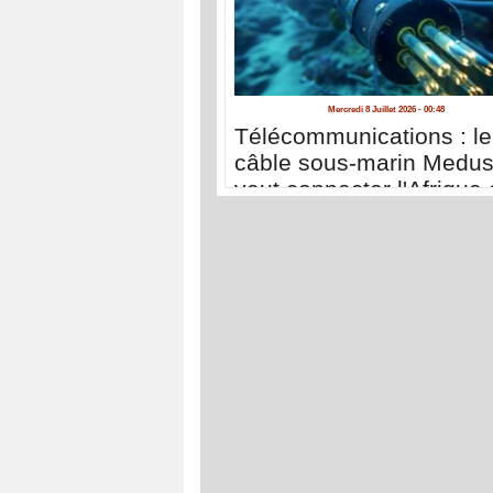
Mercredi 8 Juillet 2026 - 00:48
Télécommunications : le
câble sous-marin Medu
veut connecter l'Afrique 
renforcer sa souveraine
numérique