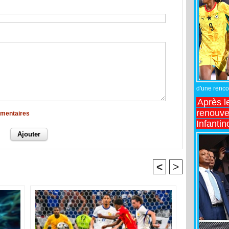
d'une rencon
Après l
renouve
mmentaires
Infantin
<
>