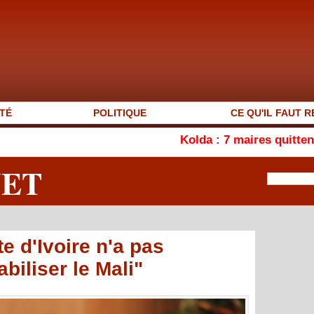
TÉ
POLITIQUE
CE QU'IL FAUT R
Kolda : 7 maires quittent l’APR, le 
NET
te d'Ivoire n'a pas
abiliser le Mali"