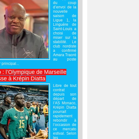
du coup
d’envoi de la
nouvelle
saison de
Ligue 1, la
Linguère de
Saint-Louis a
choisi de
miser sur la
stabilité. Le
club nordiste
a confirmé
Amara Traoré
au poste
 principal...
 : l’Olympique de Marseille
sse à Krépin Diatta
Libre de tout
contrat
depuis son
départ de
l’AS Monaco,
Krépin Diatta
pourrait
rapidement
rebondir à
l’occasion de
ce mercato
estival. Selon
les