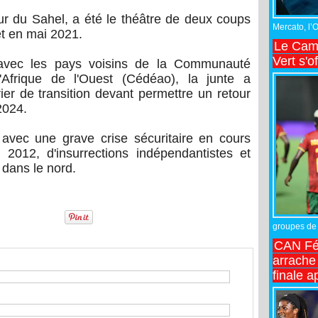
r du Sahel, a été le théâtre de deux coups
Mercato, l’
et en mai 2021.
Le Came
Vert s'o
avec les pays voisins de la Communauté
Afrique de l'Ouest (Cédéao), la junte a
r de transition devant permettre un retour
2024.
 avec une grave crise sécuritaire en cours
2012, d'insurrections indépendantistes et
s dans le nord.
groupes de 
CAN Fé
arrache 
finale a