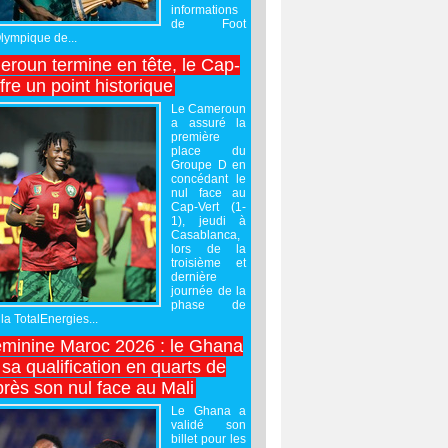
informations
de Foot
Olympique de...
roun termine en tête, le Cap-
ffre un point historique
Le Cameroun
a assuré la
première
place du
Groupe D en
concédant le
nul face au
Cap-Vert (1-
1), jeudi à
Casablanca,
lors de la
troisième et
dernière
journée de la
phase de
la TotalEnergies...
minine Maroc 2026 : le Ghana
sa qualification en quarts de
près son nul face au Mali
Le Ghana a
validé son
billet pour les