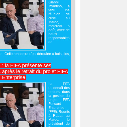
Gianni
Infantino, a
tenu une
réunion de
crise au
Maroc,
mercredi 5
août, avec de
hauts
responsables
de
on. Cette rencontre s'est déroulée à huis clos,
l : la FIFA présente ses
après le retrait du projet FIFA
 Enterprise
La FIFA
reconnaît des
erreurs dans
la gestion du
projet FIFA
Forward
Enterprise
(FFE). Réunis
à Rabat, au
Maroc, le
président de