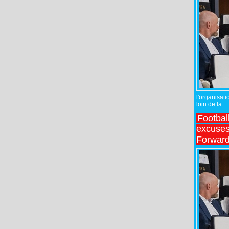
l'organisati
loin de la...
Footbal
excuses 
Forward