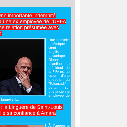
Une importante indemnité
à une ex-employée de l’UEFA
ne relation présumée avec
o
Une nouvelle
polémique
vient
fragiliser
davantage
Gianni
Infantino. Le
président de
la FIFA est au
cœur d’une
enquête du
"Telegraph"
portant sur
une ancienne
employée de
laquelle il...
 : la Linguère de Saint-Louis
lle sa confiance à Amara
À l’approche