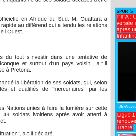
SPORTS
FIFA : 
 officielle en Afrique du Sud, M. Ouattara a
versée 
 rapide au différend qui a tendu les relations
après u
e l'Ouest.
Infantin
s du tout s'investir dans une tentative de
lconque et surtout d'un pays voisin", a-t-il
se à Pretoria.
mandé la libération de ses soldats, qui, selon
êtés et qualifiés de "mercenaires" par les
l’UEFA avec 
s Nations unies à faire la lumière sur cette
s 49 soldats ivoiriens après avoir atterri à
Ligue 1
et.
renouve
Traoré
tuation", a-t-il déclaré.