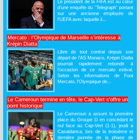
Le président de la FIFA est au cœur
d’une enquête du "Telegraph" portant
sur une ancienne employée de
l’UEFA avec laquelle il...
Mercato : l’Olympique de Marseille s’intéresse à
Krépin Diatta
Libre de tout contrat depuis son
départ de l’AS Monaco, Krépin Diatta
pourrait rapidement rebondir à
l’occasion de ce mercato estival.
Selon les informations de Foot
Mercato, l’Olympique de...
Le Cameroun termine en tête, le Cap-Vert s'offre un
point historique
Le Cameroun a assuré la première
place du Groupe D en concédant le
nul face au Cap-Vert (1-1), jeudi à
Casablanca, lors de la troisième et
dernière journée de la phase de