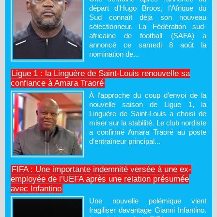
départ d’Hugo Broos, l’Afrique du
Sud connaît déjà son nouveau
sélectionneur. La Fédération sud-
africaine de football (SAFA) a
annoncé ce samedi 8 août la
nomination de...
Ligue 1 : la Linguère de Saint-Louis renouvelle sa
confiance à Amara Traoré
À l’approche du coup d’envoi de la
nouvelle saison de Ligue 1, la
Linguère de Saint-Louis a choisi de
miser sur la stabilité. Le club nordiste
a confirmé Amara Traoré au poste
d’entraîneur principal...
FIFA : Une importante indemnité versée à une ex-
employée de l’UEFA après une relation présumée
avec Infantino
Une nouvelle polémique vient
fragiliser davantage Gianni Infantino.