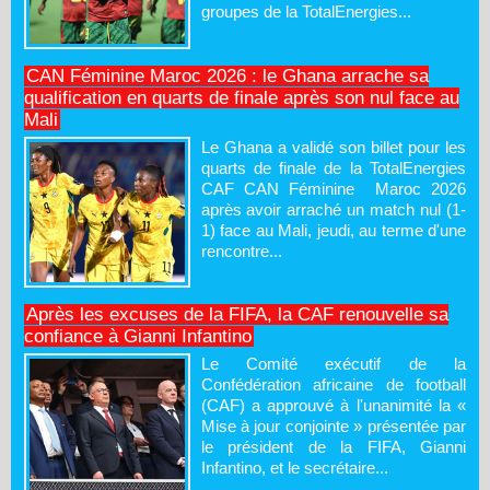
groupes de la TotalEnergies...
CAN Féminine Maroc 2026 : le Ghana arrache sa
qualification en quarts de finale après son nul face au
Mali
Le Ghana a validé son billet pour les
quarts de finale de la TotalEnergies
CAF CAN Féminine Maroc 2026
après avoir arraché un match nul (1-
1) face au Mali, jeudi, au terme d'une
rencontre...
Après les excuses de la FIFA, la CAF renouvelle sa
confiance à Gianni Infantino
Le Comité exécutif de la
Confédération africaine de football
(CAF) a approuvé à l'unanimité la «
Mise à jour conjointe » présentée par
le président de la FIFA, Gianni
Infantino, et le secrétaire...