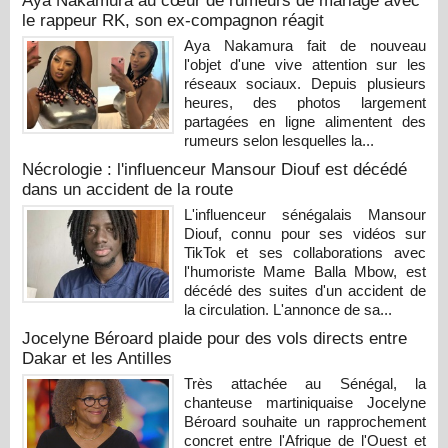
Aya Nakamura au cœur de rumeurs de mariage avec
le rappeur RK, son ex-compagnon réagit
Aya Nakamura fait de nouveau
l'objet d'une vive attention sur les
réseaux sociaux. Depuis plusieurs
heures, des photos largement
partagées en ligne alimentent des
rumeurs selon lesquelles la...
Nécrologie : l'influenceur Mansour Diouf est décédé
dans un accident de la route
L'influenceur sénégalais Mansour
Diouf, connu pour ses vidéos sur
TikTok et ses collaborations avec
l'humoriste Mame Balla Mbow, est
décédé des suites d'un accident de
la circulation. L'annonce de sa...
Jocelyne Béroard plaide pour des vols directs entre
Dakar et les Antilles
Très attachée au Sénégal, la
chanteuse martiniquaise Jocelyne
Béroard souhaite un rapprochement
concret entre l'Afrique de l'Ouest et