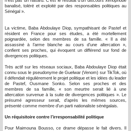
n’est pas un hasard. C’est le résultat d’un discours xénophobe
banalisé, toléré et exploité par des responsables politiques au
Sénégal ».
La victime, Baba Abdoulaye Diop, sympathisant de Pastef et
résident en France pour ses études, a été mortellement
poignardée, selon des membres de sa famille. « Il a été
assassiné à l’arme blanche au cours d’une altercation »,
confient ses proches, qui évoquent un différend sur fond de
divergences politiques.
Très actif sur les réseaux sociaux, Baba Abdoulaye Diop était
connu sous le pseudonyme de Guelwar (Venom) sur TikTok, où
il défendait régulièrement le projet politique et les idées du leader
de Pastef, Ousmane Sonko. Selon ses proches et des
membres de sa famille, « son meurtre serait lié à une
altercation survenue à la suite de divergences politiques ». Le
présumé agresseur serait, d’après les mêmes sources,
présenté comme membre d’un parti nationaliste sénégalais.
Un réquisitoire contre l’irresponsabilité politique
Pour Maimouna Bousso, ce drame dépasse le fait divers. Il