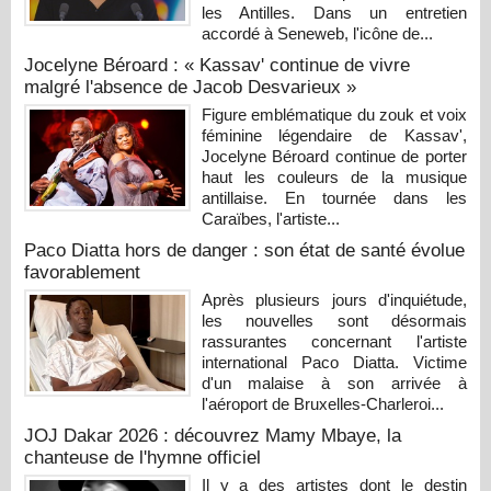
les Antilles. Dans un entretien
accordé à Seneweb, l'icône de...
Jocelyne Béroard : « Kassav' continue de vivre
malgré l'absence de Jacob Desvarieux »
Figure emblématique du zouk et voix
féminine légendaire de Kassav',
Jocelyne Béroard continue de porter
haut les couleurs de la musique
antillaise. En tournée dans les
Caraïbes, l'artiste...
Paco Diatta hors de danger : son état de santé évolue
favorablement
Après plusieurs jours d'inquiétude,
les nouvelles sont désormais
rassurantes concernant l'artiste
international Paco Diatta. Victime
d'un malaise à son arrivée à
l'aéroport de Bruxelles-Charleroi...
JOJ Dakar 2026 : découvrez Mamy Mbaye, la
chanteuse de l'hymne officiel
Il y a des artistes dont le destin