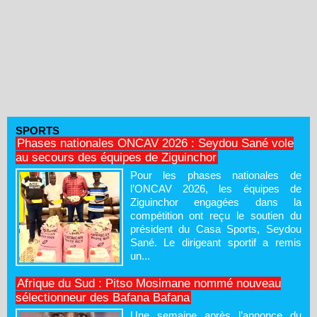
SPORTS
Phases nationales ONCAV 2026 : Seydou Sané vole
au secours des équipes de Ziguinchor
Pour les phases nationales de
l’ONCAV 2026, les équipes de
Ziguinchor engagées dans la
compétition ont reçu le soutien du
président du Casa Sports, Seydou
Sané. Le dirigeant sportif a remis
un...
Afrique du Sud : Pitso Mosimane nommé nouveau
sélectionneur des Bafana Bafana
Une semaine après l’annonce du