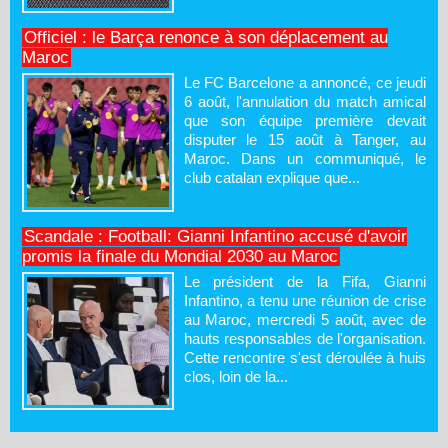
Officiel : le Barça renonce à son déplacement au
Maroc
Le FC Barcelone a annoncé, ce jeudi
6 août, l'annulation du match amical
que son équipe première devait
disputer le 15 août à Tanger, au
Maroc. Dans un communiqué, le
club catalan explique que...
Scandale : Football: Gianni Infantino accusé d'avoir
promis la finale du Mondial 2030 au Maroc
Le président de la Fifa, Gianni
Infantino, a tenu une réunion de crise
au Maroc, mercredi 5 août, avec de
hauts responsables de l'organisation.
Cette rencontre s'est déroulée à huis
clos, loin de la...