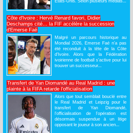
États-Unis. Selon plusieurs médias...
Côte d'Ivoire : Hervé Renard favori, Didier
Deschamps cité… la FIF accélère la succession
d'Emerse Faé
Malgré un parcours historique au
Mondial 2026, Emerse Faé n'a pas
été reconduit à la tête de la Côte
d'Ivoire. Alors que la Fédération
ivoirienne de football s'active pour lui
trouver un successeur...
Transfert de Yan Diomandé au Real Madrid : une
plainte à la FIFA retarde l'officialisation
Alors que tout semblait bouclé entre
le Real Madrid et Leipzig pour le
transfert de Yan Diomandé,
l'officialisation de l'opération est
désormais suspendue à un litige
opposant le joueur à son ancien...