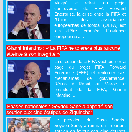
Malgré le retrait du projet
controversé de FIFA Forward
Enterprise, la crise entre la FIFA et
l'Union des associations
européennes de football (UEFA) est
loin d'être terminée. L'instance
européenne a...
Gianni Infantino : « La FIFA ne tolérera plus aucune
atteinte à son intégrité »
La direction de la FIFA veut tourner la
page du projet FIFA Forward
Enterprise (FFE) et renforcer ses
mécanismes de gouvernance.
Réunis à Rabat, au Maroc, le
président de la FIFA, Gianni
Infantino,...
Phases nationales : Seydou Sané a apporté son
soutien aux cinq équipes de Ziguinchor
Le président du Casa Sports,
Seydou Sané, a remis un important
soutien en faveur des cinq équipes