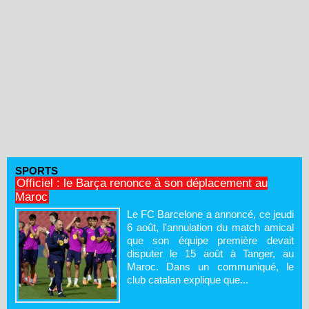
SPORTS
Officiel : le Barça renonce à son déplacement au
Maroc
Le FC Barcelone a annoncé, ce jeudi
6 août, l'annulation du match amical
que son équipe première devait
disputer le 15 août à Tanger, au
Maroc. Dans un communiqué, le
club catalan explique que...