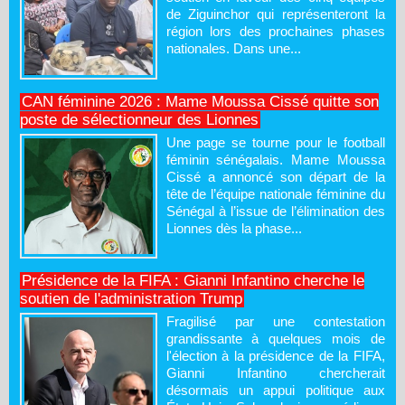
de Ziguinchor qui représenteront la
région lors des prochaines phases
nationales. Dans une...
CAN féminine 2026 : Mame Moussa Cissé quitte son
poste de sélectionneur des Lionnes
Une page se tourne pour le football
féminin sénégalais. Mame Moussa
Cissé a annoncé son départ de la
tête de l’équipe nationale féminine du
Sénégal à l’issue de l’élimination des
Lionnes dès la phase...
Présidence de la FIFA : Gianni Infantino cherche le
soutien de l'administration Trump
Fragilisé par une contestation
grandissante à quelques mois de
l'élection à la présidence de la FIFA,
Gianni Infantino chercherait
désormais un appui politique aux