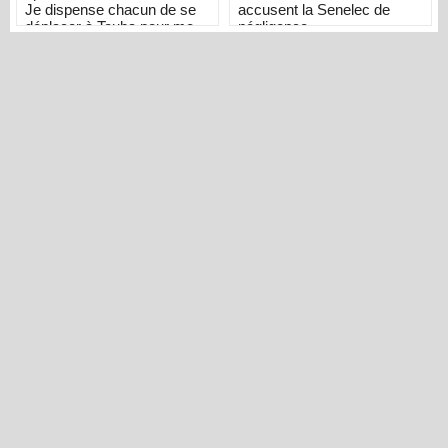
Je dispense chacun de se
accusent la Senelec de
déplacer à Touba pour me
négligence
présenter ses condoléances
»