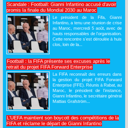
Scandale : Football: Gianni Infantino accusé d'avoir
promis la finale du Mondial 2030 au Maroc
Le président de la Fifa, Gianni
Infantino, a tenu une réunion de crise
au Maroc, mercredi 5 août, avec de
hauts responsables de l'organisation.
Cette rencontre s'est déroulée à huis
clos, loin de la...
Football : la FIFA présente ses excuses après le
retrait du projet FIFA Forward Enterprise
La FIFA reconnaît des erreurs dans
la gestion du projet FIFA Forward
Enterprise (FFE). Réunis à Rabat, au
Maroc, le président de l'instance,
Gianni Infantino, le secrétaire général
Mattias Grafström...
L'UEFA maintient son boycott des compétitions de la
FIFA et réclame le départ de Gianni Infantino