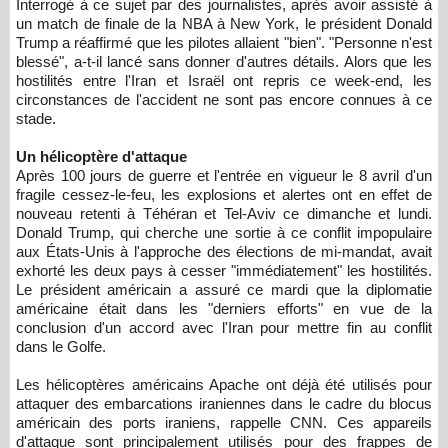
Interrogé à ce sujet par des journalistes, après avoir assisté à
un match de finale de la NBA à New York, le président Donald
Trump a réaffirmé que les pilotes allaient "bien". "Personne n'est
blessé", a-t-il lancé sans donner d'autres détails. Alors que les
hostilités entre l'Iran et Israël ont repris ce week-end, les
circonstances de l'accident ne sont pas encore connues à ce
stade.
Un hélicoptère d'attaque
Après 100 jours de guerre et l'entrée en vigueur le 8 avril d'un
fragile cessez-le-feu, les explosions et alertes ont en effet de
nouveau retenti à Téhéran et Tel-Aviv ce dimanche et lundi.
Donald Trump, qui cherche une sortie à ce conflit impopulaire
aux États-Unis à l'approche des élections de mi-mandat, avait
exhorté les deux pays à cesser "immédiatement" les hostilités.
Le président américain a assuré ce mardi que la diplomatie
américaine était dans les "derniers efforts" en vue de la
conclusion d'un accord avec l'Iran pour mettre fin au conflit
dans le Golfe.
Les hélicoptères américains Apache ont déjà été utilisés pour
attaquer des embarcations iraniennes dans le cadre du blocus
américain des ports iraniens, rappelle CNN. Ces appareils
d'attaque sont principalement utilisés pour des frappes de