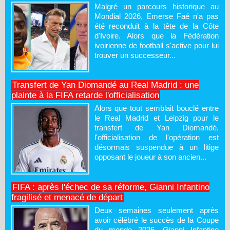
Malgré un parcours historique au
Mondial 2026, Emerse Faé n'a pas
été reconduit à la tête de la Côte
d'Ivoire. Alors que la Fédération
ivoirienne de football s'active pour lui
trouver un successeur...
Transfert de Yan Diomandé au Real Madrid : une
plainte à la FIFA retarde l'officialisation
Alors que tout semblait bouclé entre
le Real Madrid et Leipzig pour le
transfert de Yan Diomandé,
l'officialisation de l'opération est
désormais suspendue à un litige
opposant le joueur à son ancien...
FIFA : après l'échec de sa réforme, Gianni Infantino
fragilisé et menacé de départ
Deux semaines seulement après
avoir célébré le succès de la Coupe
du monde 2026, Gianni Infantino