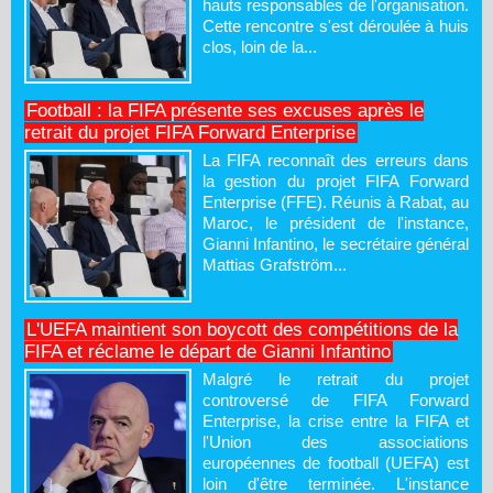
hauts responsables de l'organisation.
Cette rencontre s'est déroulée à huis
clos, loin de la...
Football : la FIFA présente ses excuses après le
retrait du projet FIFA Forward Enterprise
La FIFA reconnaît des erreurs dans
la gestion du projet FIFA Forward
Enterprise (FFE). Réunis à Rabat, au
Maroc, le président de l'instance,
Gianni Infantino, le secrétaire général
Mattias Grafström...
L'UEFA maintient son boycott des compétitions de la
FIFA et réclame le départ de Gianni Infantino
Malgré le retrait du projet
controversé de FIFA Forward
Enterprise, la crise entre la FIFA et
l'Union des associations
européennes de football (UEFA) est
loin d'être terminée. L'instance