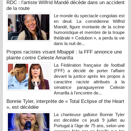
RDC : l'artiste Wilfrid Mandé décède dans un accident
de la route
Le monde du spectacle congolais est
en deuil. La comédienne Wilfrid
Mandé, figure montante de la scène
humoristique et membre de la troupe
théâtrale « Cedubon », a perdu la vie
dans la nuit de...
Propos racistes visant Mbappé : la FFF annonce une
plainte contre Celeste Amarilla
La Fédération française de football
(FFF) a décidé de porter l'affaire
devant la justice après les propos à
caractère raciste attribués à la
sénatrice paraguayenne Celeste
Amarilla à l'encontre de...
Bonnie Tyler, interprète de « Total Eclipse of the Heart
», est décédée
La chanteuse galloise Bonnie Tyler
est décédée ce jeudi 9 juillet au
Portugal à l'âge de 75 ans, selon une