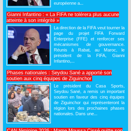
européenne a...
Gianni Infantino : « La FIFA ne tolérera plus aucune
atteinte à son intégrité »
La direction de la FIFA veut tourner la
page du projet FIFA Forward
Enterprise (FFE) et renforcer ses
mécanismes de gouvernance.
Réunis à Rabat, au Maroc, le
président de la FIFA, Gianni
Infantino,...
Phases nationales : Seydou Sané a apporté son
soutien aux cinq équipes de Ziguinchor
Le président du Casa Sports,
Seydou Sané, a remis un important
soutien en faveur des cinq équipes
de Ziguinchor qui représenteront la
région lors des prochaines phases
nationales. Dans une...
CAN féminine 2026 : Mame Moussa Cissé quitte son