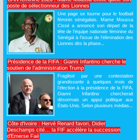
poste de sélectionneur des Lionnes
Une page se tourne pour le football
féminin sénégalais. Mame Moussa
Cissé a annoncé son départ de la
tête de l’équipe nationale féminine du
Sénégal à l’issue de l’élimination des
Lionnes dès la phase...
Présidence de la FIFA : Gianni Infantino cherche le
soutien de l'administration Trump
Fragilisé par une contestation
grandissante à quelques mois de
l'élection à la présidence de la FIFA,
Gianni Infantino chercherait
désormais un appui politique aux
États-Unis. Selon plusieurs médias...
Côte d'Ivoire : Hervé Renard favori, Didier
Deschamps cité… la FIF accélère la succession
d'Emerse Faé