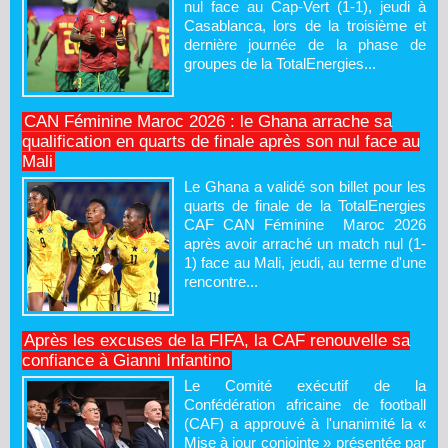
nul face au Cap-Vert (1-1), jeudi à
Casablanca, lors de la troisième et
dernière journée de la phase de
groupes de la TotalEnergies...
CAN Féminine Maroc 2026 : le Ghana arrache sa
qualification en quarts de finale après son nul face au
Mali
Le Ghana a validé son billet pour les
quarts de finale de la TotalEnergies
CAF CAN Féminine Maroc 2026
après avoir arraché un match nul (1-
1) face au Mali, jeudi, au terme d'une
rencontre...
Après les excuses de la FIFA, la CAF renouvelle sa
confiance à Gianni Infantino
Le Comité exécutif de la
Confédération africaine de football
(CAF) a approuvé à l'unanimité la «
Mise à jour conjointe » présentée par