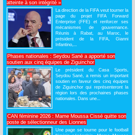
atteinte à son intégrité »
La direction de la FIFA veut tourner la
page du projet FIFA Forward
Enterprise (FFE) et renforcer ses
mécanismes de gouvernance.
Réunis à Rabat, au Maroc, le
président de la FIFA, Gianni
Infantino,...
Phases nationales : Seydou Sané a apporté son
soutien aux cinq équipes de Ziguinchor
Le président du Casa Sports,
Seydou Sané, a remis un important
soutien en faveur des cinq équipes
de Ziguinchor qui représenteront la
région lors des prochaines phases
nationales. Dans une...
CAN féminine 2026 : Mame Moussa Cissé quitte son
poste de sélectionneur des Lionnes
Une page se tourne pour le football