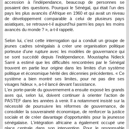
accession à l'indépendance, beaucoup de personnes se
posaient des questions. Pourquoi le Sénégal, qui était l'un des
pays les plus avancés d'Afrique en 1960 et qui avait un niveau
de développement comparable à celui de plusieurs pays
asiatiques, se retrouve-t-il aujourd'hui parmi les pays les moins
avancés du monde ? », a-t-il rappelé.
Selon lui, c'est cette interrogation qui a conduit un groupe de
jeunes cadres sénégalais à créer une organisation politique
porteuse d'une rupture avec les modèles de gouvernance qui
se sont succédé depuis l'indépendance. Moustapha Ndieck
Sarré a estimé que les difficultés rencontrées par le Sénégal
trouvent en partie leur origine dans les limites d'un système
politique et économique hérité des décennies précédentes. « Ce
système a bien montré ses limites, pour ne pas dire ses
visages hideux », a-t-il lancé devant l'assistance.
L'ex porte-parole du gouvernement a ensuite exposé les grands
axes qui, selon lui, doivent continuer à orienter l'action de
PASTEF dans les années à venir. Il a notamment insisté sur la
nécessité de poursuivre les réformes de gouvernance, de
consolider la souveraineté économique, de renforcer la justice
sociale et de créer davantage d'opportunités pour la jeunesse
sénégalaise. L'intégration africaine a également occupé une
place centrale dans son intervention. Pour le responsable