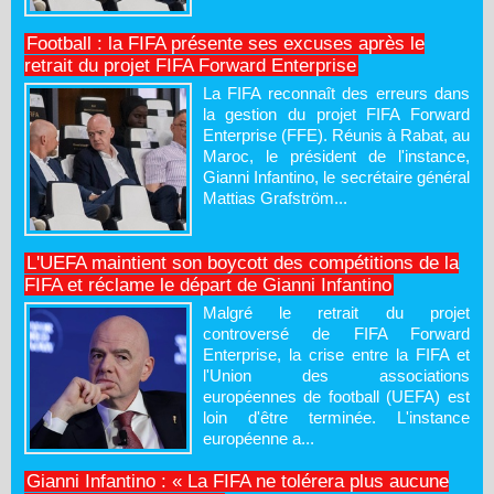
Football : la FIFA présente ses excuses après le
retrait du projet FIFA Forward Enterprise
La FIFA reconnaît des erreurs dans
la gestion du projet FIFA Forward
Enterprise (FFE). Réunis à Rabat, au
Maroc, le président de l'instance,
Gianni Infantino, le secrétaire général
Mattias Grafström...
L'UEFA maintient son boycott des compétitions de la
FIFA et réclame le départ de Gianni Infantino
Malgré le retrait du projet
controversé de FIFA Forward
Enterprise, la crise entre la FIFA et
l'Union des associations
européennes de football (UEFA) est
loin d'être terminée. L'instance
européenne a...
Gianni Infantino : « La FIFA ne tolérera plus aucune