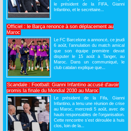
le président de la FIFA, Gianni
Infantino, et le secrétaire...
Officiel : le Barça renonce à son déplacement au
Maroc
Le FC Barcelone a annoncé, ce jeudi
6 août, l'annulation du match amical
que son équipe première devait
disputer le 15 août à Tanger, au
Maroc. Dans un communiqué, le
club catalan explique que...
Scandale : Football: Gianni Infantino accusé d'avoir
promis la finale du Mondial 2030 au Maroc
Le président de la Fifa, Gianni
Infantino, a tenu une réunion de crise
au Maroc, mercredi 5 août, avec de
hauts responsables de l'organisation.
Cette rencontre s'est déroulée à huis
clos, loin de la...