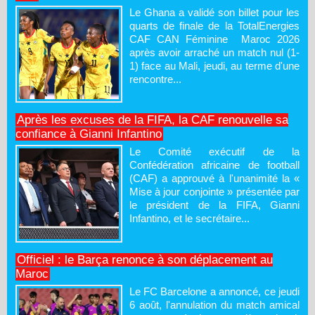
Le Ghana a validé son billet pour les
quarts de finale de la TotalEnergies
CAF CAN Féminine Maroc 2026
après avoir arraché un match nul (1-
1) face au Mali, jeudi, au terme d'une
rencontre...
Après les excuses de la FIFA, la CAF renouvelle sa
confiance à Gianni Infantino
Le Comité exécutif de la
Confédération africaine de football
(CAF) a approuvé à l'unanimité la «
Mise à jour conjointe » présentée par
le président de la FIFA, Gianni
Infantino, et le secrétaire...
Officiel : le Barça renonce à son déplacement au
Maroc
Le FC Barcelone a annoncé, ce jeudi
6 août, l'annulation du match amical