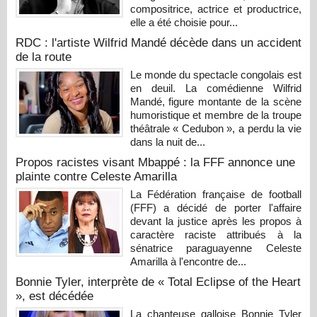
compositrice, actrice et productrice,
elle a été choisie pour...
RDC : l'artiste Wilfrid Mandé décède dans un accident
de la route
Le monde du spectacle congolais est
en deuil. La comédienne Wilfrid
Mandé, figure montante de la scène
humoristique et membre de la troupe
théâtrale « Cedubon », a perdu la vie
dans la nuit de...
Propos racistes visant Mbappé : la FFF annonce une
plainte contre Celeste Amarilla
La Fédération française de football
(FFF) a décidé de porter l'affaire
devant la justice après les propos à
caractère raciste attribués à la
sénatrice paraguayenne Celeste
Amarilla à l'encontre de...
Bonnie Tyler, interprète de « Total Eclipse of the Heart
», est décédée
La chanteuse galloise Bonnie Tyler