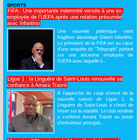
SPORTS
FIFA : Une importante indemnité versée à une ex-
employée de l’UEFA après une relation présumée
avec Infantino
Une nouvelle polémique vient
fragiliser davantage Gianni Infantino.
Le président de la FIFA est au cœur
d’une enquête du "Telegraph" portant
sur une ancienne employée de
l’UEFA avec laquelle il...
Ligue 1 : la Linguère de Saint-Louis renouvelle sa
confiance à Amara Traoré
À l’approche du coup d’envoi de la
nouvelle saison de Ligue 1, la
Linguère de Saint-Louis a choisi de
miser sur la stabilité. Le club nordiste
a confirmé Amara Traoré au poste
d’entraîneur principal...