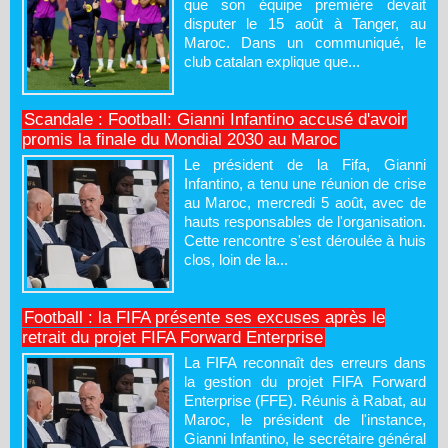
que son équipe première devait
disputer le 15 août à Tanger, au
Maroc. Dans un communiqué, le
club catalan explique que...
Scandale : Football: Gianni Infantino accusé d'avoir
promis la finale du Mondial 2030 au Maroc
Le président de la Fifa, Gianni
Infantino, a tenu une réunion de crise
au Maroc, mercredi 5 août, avec de
hauts responsables de l'organisation.
Cette rencontre s'est déroulée à huis
clos, loin de la...
Football : la FIFA présente ses excuses après le
retrait du projet FIFA Forward Enterprise
La FIFA reconnaît des erreurs dans
la gestion du projet FIFA Forward
Enterprise (FFE). Réunis à Rabat, au
Maroc, le président de l'instance,
Gianni Infantino, le secrétaire général