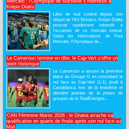
Mercato : l’Olympique de Marseille s’intéresse à
Krépin Diatta
Libre de tout contrat depuis son
départ de l’AS Monaco, Krépin Diatta
pourrait rapidement rebondir à
l’occasion de ce mercato estival.
Selon les informations de Foot
Mercato, l’Olympique de...
Le Cameroun termine en tête, le Cap-Vert s'offre un
point historique
Le Cameroun a assuré la première
place du Groupe D en concédant le
nul face au Cap-Vert (1-1), jeudi à
Casablanca, lors de la troisième et
dernière journée de la phase de
groupes de la TotalEnergies...
CAN Féminine Maroc 2026 : le Ghana arrache sa
qualification en quarts de finale après son nul face au
Mali