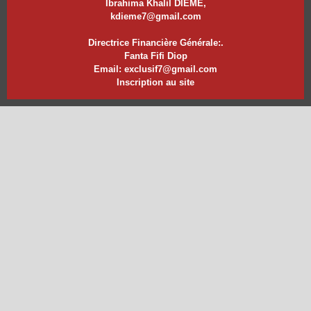
Ibrahima Khalil DIEME,
kdieme7@gmail.com
Directrice Financière Générale:.
Fanta Fifi Diop
Email: exclusif7@gmail.com
Inscription au site