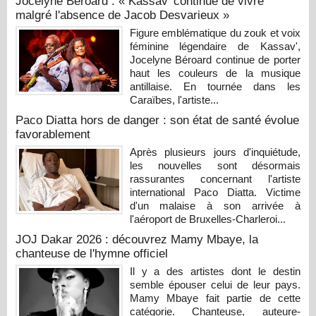
Jocelyne Béroard : « Kassav' continue de vivre
malgré l'absence de Jacob Desvarieux »
Figure emblématique du zouk et voix
féminine légendaire de Kassav',
Jocelyne Béroard continue de porter
haut les couleurs de la musique
antillaise. En tournée dans les
Caraïbes, l'artiste...
Paco Diatta hors de danger : son état de santé évolue
favorablement
Après plusieurs jours d'inquiétude,
les nouvelles sont désormais
rassurantes concernant l'artiste
international Paco Diatta. Victime
d'un malaise à son arrivée à
l'aéroport de Bruxelles-Charleroi...
JOJ Dakar 2026 : découvrez Mamy Mbaye, la
chanteuse de l'hymne officiel
Il y a des artistes dont le destin
semble épouser celui de leur pays.
Mamy Mbaye fait partie de cette
catégorie. Chanteuse, auteure-