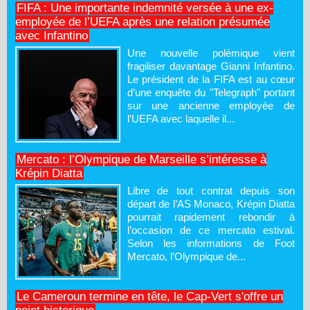
FIFA : Une importante indemnité versée à une ex-
employée de l’UEFA après une relation présumée
avec Infantino
Une nouvelle polémique vient
fragiliser davantage Gianni Infantino.
Le président de la FIFA est au cœur
d’une enquête du "Telegraph" portant
sur une ancienne employée de
l’UEFA avec laquelle il...
Mercato : l’Olympique de Marseille s’intéresse à
Krépin Diatta
Libre de tout contrat depuis son
départ de l’AS Monaco, Krépin Diatta
pourrait rapidement rebondir à
l’occasion de ce mercato estival.
Selon les informations de Foot
Mercato, l’Olympique de...
Le Cameroun termine en tête, le Cap-Vert s'offre un