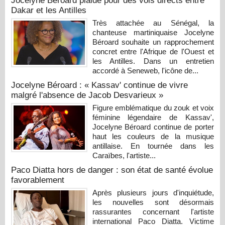
Jocelyne Béroard plaide pour des vols directs entre
Dakar et les Antilles
Très attachée au Sénégal, la
chanteuse martiniquaise Jocelyne
Béroard souhaite un rapprochement
concret entre l'Afrique de l'Ouest et
les Antilles. Dans un entretien
accordé à Seneweb, l'icône de...
Jocelyne Béroard : « Kassav' continue de vivre
malgré l'absence de Jacob Desvarieux »
Figure emblématique du zouk et voix
féminine légendaire de Kassav',
Jocelyne Béroard continue de porter
haut les couleurs de la musique
antillaise. En tournée dans les
Caraïbes, l'artiste...
Paco Diatta hors de danger : son état de santé évolue
favorablement
Après plusieurs jours d'inquiétude,
les nouvelles sont désormais
rassurantes concernant l'artiste
international Paco Diatta. Victime