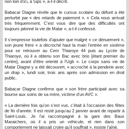
non loin d'ici, à Sips », a-t-il décrit.
Babacar Diagne révèle que le cursus scolaire du défunt a été
perturbé par « des retards de paiement ». « Cela nous arrivait
très fréquemment. C'est vous dire que des difficultés ont
toujours jalonné la vie de Matar », a-t-il confessé.
Il s'empresse toutefois d'ajouter que malgré « ce dénuement »,
son jeune frère « a décroché haut la main l'entrée en sixième
pour se retrouver au Cem Thiaroye 44 puis au Lycée de
Thiaroye, où il a obtenu son Bac avec brio [étant premier du
centre], avant d'être orienté à l'Ugb ». Le corps sans vie de
Matar Diagne y a été découvert, « accroché à la penderie avec
un drap », lundi soir, trois ans après son admission en droit
public.
Babacar Diagne confirme que « son frère participait avec sa
bourse aux soins de sa mère, victime d'un AVC ».
« La dernière fois qu'on s'est vus, c'était à l'occasion des fêtes
de fin d'année. Il est resté jusqu'au 2 janvier avant de repartir à
Saint-Louis. Je l'ai raccompagné à la gare des Baux
Maraichers, où il a pris un véhicule, et rien dans son
comportement ne laissait croire qu'il souffrait », insiste l'aîné.