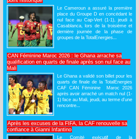
point historique
Le Cameroun a assuré la première
place du Groupe D en concédant le
nul face au Cap-Vert (1-1), jeudi à
Casablanca, lors de la troisième et
dernière journée de la phase de
groupes de la TotalEnergies...
CAN Féminine Maroc 2026 : le Ghana arrache sa
qualification en quarts de finale après son nul face au
Mali
Le Ghana a validé son billet pour les
quarts de finale de la TotalEnergies
CAF CAN Féminine Maroc 2026
après avoir arraché un match nul (1-
1) face au Mali, jeudi, au terme d'une
rencontre...
Après les excuses de la FIFA, la CAF renouvelle sa
confiance à Gianni Infantino
Le Comité exécutif de la