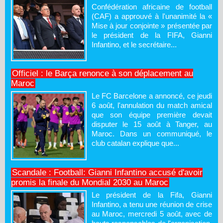
Confédération africaine de football
(CAF) a approuvé à l'unanimité la «
Mise à jour conjointe » présentée par
le président de la FIFA, Gianni
Infantino, et le secrétaire...
Officiel : le Barça renonce à son déplacement au
Maroc
Le FC Barcelone a annoncé, ce jeudi
6 août, l'annulation du match amical
que son équipe première devait
disputer le 15 août à Tanger, au
Maroc. Dans un communiqué, le
club catalan explique que...
Scandale : Football: Gianni Infantino accusé d'avoir
promis la finale du Mondial 2030 au Maroc
Le président de la Fifa, Gianni
Infantino, a tenu une réunion de crise
au Maroc, mercredi 5 août, avec de