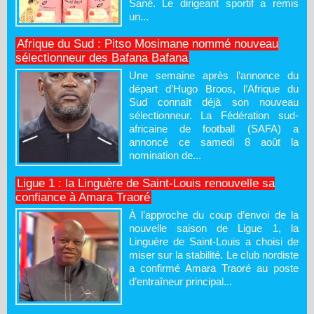
Sané. Le dirigeant sportif a remis
un...
Afrique du Sud : Pitso Mosimane nommé nouveau
sélectionneur des Bafana Bafana
Une semaine après l’annonce du
départ d’Hugo Broos, l’Afrique du
Sud connaît déjà son nouveau
sélectionneur. La Fédération sud-
africaine de football (SAFA) a
annoncé ce samedi 8 août la
nomination de...
Ligue 1 : la Linguère de Saint-Louis renouvelle sa
confiance à Amara Traoré
À l’approche du coup d’envoi de la
nouvelle saison de Ligue 1, la
Linguère de Saint-Louis a choisi de
miser sur la stabilité. Le club nordiste
a confirmé Amara Traoré au poste
d’entraîneur principal...