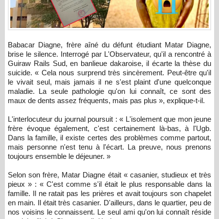
Babacar Diagne, frère aîné du défunt étudiant Matar Diagne,
brise le silence. Interrogé par L'Observateur, qu'il a rencontré à
Guiraw Rails Sud, en banlieue dakaroise, il écarte la thèse du
suicide. « Cela nous surprend très sincèrement. Peut-être qu'il
le vivait seul, mais jamais il ne s'est plaint d'une quelconque
maladie. La seule pathologie qu'on lui connaît, ce sont des
maux de dents assez fréquents, mais pas plus », explique-t-il.
L'interlocuteur du journal poursuit : « L'isolement que mon jeune
frère évoque également, c'est certainement là-bas, à l'Ugb.
Dans la famille, il existe certes des problèmes comme partout,
mais personne n'est tenu à l'écart. La preuve, nous prenons
toujours ensemble le déjeuner. »
Selon son frère, Matar Diagne était « casanier, studieux et très
pieux » : « C'est comme s'il était le plus responsable dans la
famille. Il ne ratait pas les prières et avait toujours son chapelet
en main. Il était très casanier. D'ailleurs, dans le quartier, peu de
nos voisins le connaissent. Le seul ami qu'on lui connaît réside