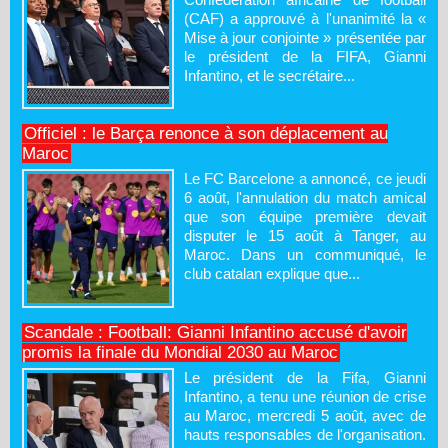
(CAF) a approuvé à l'unanimité la «
Mise à jour conjointe » présentée par
le président de la FIFA, Gianni
Infantino, et le secrétaire...
Officiel : le Barça renonce à son déplacement au
Maroc
Le FC Barcelone a annoncé, ce jeudi
6 août, l'annulation du match amical
que son équipe première devait
disputer le 15 août à Tanger, au
Maroc. Dans un communiqué, le
club catalan explique que...
Scandale : Football: Gianni Infantino accusé d'avoir
promis la finale du Mondial 2030 au Maroc
Le président de la Fifa, Gianni
Infantino, a tenu une réunion de crise
au Maroc, mercredi 5 août, avec de
hauts responsables de l'organisation.