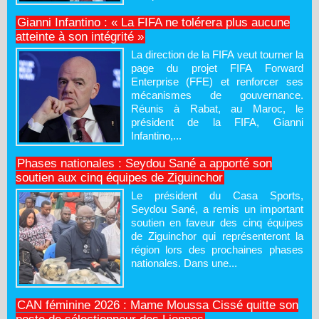
Gianni Infantino : « La FIFA ne tolérera plus aucune
atteinte à son intégrité »
La direction de la FIFA veut tourner la
page du projet FIFA Forward
Enterprise (FFE) et renforcer ses
mécanismes de gouvernance.
Réunis à Rabat, au Maroc, le
président de la FIFA, Gianni
Infantino,...
Phases nationales : Seydou Sané a apporté son
soutien aux cinq équipes de Ziguinchor
Le président du Casa Sports,
Seydou Sané, a remis un important
soutien en faveur des cinq équipes
de Ziguinchor qui représenteront la
région lors des prochaines phases
nationales. Dans une...
CAN féminine 2026 : Mame Moussa Cissé quitte son