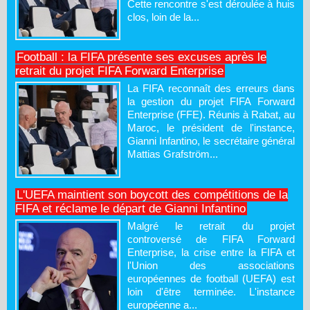
Cette rencontre s'est déroulée à huis
clos, loin de la...
Football : la FIFA présente ses excuses après le
retrait du projet FIFA Forward Enterprise
La FIFA reconnaît des erreurs dans
la gestion du projet FIFA Forward
Enterprise (FFE). Réunis à Rabat, au
Maroc, le président de l'instance,
Gianni Infantino, le secrétaire général
Mattias Grafström...
L'UEFA maintient son boycott des compétitions de la
FIFA et réclame le départ de Gianni Infantino
Malgré le retrait du projet
controversé de FIFA Forward
Enterprise, la crise entre la FIFA et
l'Union des associations
européennes de football (UEFA) est
loin d'être terminée. L'instance
européenne a...