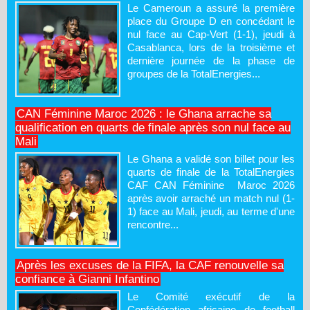
Le Cameroun a assuré la première
place du Groupe D en concédant le
nul face au Cap-Vert (1-1), jeudi à
Casablanca, lors de la troisième et
dernière journée de la phase de
groupes de la TotalEnergies...
CAN Féminine Maroc 2026 : le Ghana arrache sa
qualification en quarts de finale après son nul face au
Mali
Le Ghana a validé son billet pour les
quarts de finale de la TotalEnergies
CAF CAN Féminine Maroc 2026
après avoir arraché un match nul (1-
1) face au Mali, jeudi, au terme d'une
rencontre...
Après les excuses de la FIFA, la CAF renouvelle sa
confiance à Gianni Infantino
Le Comité exécutif de la
Confédération africaine de football