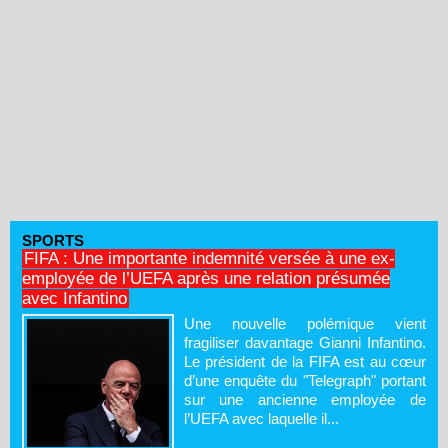
SPORTS
FIFA : Une importante indemnité versée à une ex-
employée de l’UEFA après une relation présumée
avec Infantino
Une nouvelle polémique vient
fragiliser davantage Gianni Infantino.
Le président de la FIFA est au cœur
d’une enquête du "Telegraph" portant
sur une ancienne employée de
l’UEFA avec laquelle il...