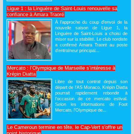
Ligue 1 : la Linguère de Saint-Louis renouvelle sa
confiance à Amara Traoré
À l’approche du coup d’envoi de la
nouvelle saison de Ligue 1, la
Linguère de Saint-Louis a choisi de
miser sur la stabilité. Le club nordiste
a confirmé Amara Traoré au poste
d’entraîneur principal...
Mercato : l’Olympique de Marseille s’intéresse à
Krépin Diatta
Libre de tout contrat depuis son
départ de l’AS Monaco, Krépin Diatta
pourrait rapidement rebondir à
l’occasion de ce mercato estival.
Selon les informations de Foot
Mercato, l’Olympique de...
Le Cameroun termine en tête, le Cap-Vert s'offre un
point historique