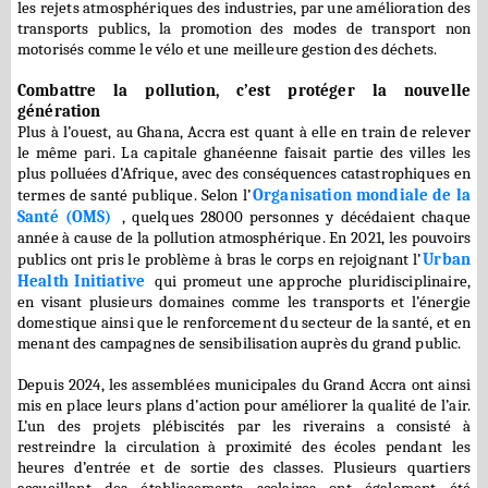
les rejets atmosphériques des industries, par une amélioration des
transports publics, la promotion des modes de transport non
motorisés comme le vélo et une meilleure gestion des déchets.
Combattre la pollution, c’est protéger la nouvelle
génération
Plus à l’ouest, au Ghana, Accra est quant à elle en train de relever
le même pari. La capitale ghanéenne faisait partie des villes les
plus polluées d’Afrique, avec des conséquences catastrophiques en
termes de santé publique. Selon l’
Organisation mondiale de la
Santé (OMS)
, quelques 28000 personnes y décédaient chaque
année à cause de la pollution atmosphérique. En 2021, les pouvoirs
publics ont pris le problème à bras le corps en rejoignant l’
Urban
Health Initiative
qui promeut une approche pluridisciplinaire,
en visant plusieurs domaines comme les transports et l’énergie
domestique ainsi que le renforcement du secteur de la santé, et en
menant des campagnes de sensibilisation auprès du grand public.
Depuis 2024, les assemblées municipales du Grand Accra ont ainsi
mis en place leurs plans d’action pour améliorer la qualité de l’air.
L’un des projets plébiscités par les riverains a consisté à
restreindre la circulation à proximité des écoles pendant les
heures d’entrée et de sortie des classes. Plusieurs quartiers
accueillant des établissements scolaires ont également été