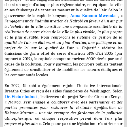
choisi un angle d’attaque plus réglementaire, en équipant la ville
et ses faubourgs de capteurs mesurant la qualité de l’air. Selon la
gouverneur de la capitale kenyane,
Anna Kananu Mwenda
, «
l’engagement de l’administration de Nairobi en faveur d’un air pur
à I’échelle de la ville constitue une composante essentielle de la
réalisation de notre vision de la ville la plus vivable, la plus propre
et la plus durable. Nous renforçons le système de gestion de la
qualité de l’air en élaborant un plan d’action, une politique et un
projet de loi sur la qualité de l’air
». Objectif : réduire les
émissions de gaz à effet de serre d’environ 51% d’ici 2035 (par
rapport à 2019), la capitale comptant environ 5000 décès par an à
cause de la pollution. Pour y parvenir, les pouvoirs publics tentent
également de sensibiliser et de mobiliser les acteurs étatiques et
les communautés locales.
En 2022, Nairobi a également rejoint l’initiative internationale
Breathe Cities et reçu des aides financières de Washington. Selon
Dr. Victor Indasi
, le directeur du projet Breathe Cities au Kenya,
«
Nairobi s’est engagé à collaborer avec des partenaires et des
parties prenantes pour restaurer la véritable signification de
Hakuna Matata – une vie exempte des fardeaux de la pollution
atmosphérique, où chaque respiration prend dans l’air plus
propre et plus sain
». Cela passe par une législation très stricte sur