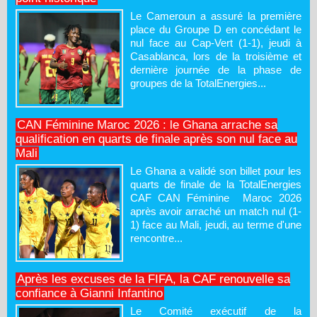
Le Cameroun a assuré la première
place du Groupe D en concédant le
nul face au Cap-Vert (1-1), jeudi à
Casablanca, lors de la troisième et
dernière journée de la phase de
groupes de la TotalEnergies...
CAN Féminine Maroc 2026 : le Ghana arrache sa
qualification en quarts de finale après son nul face au
Mali
Le Ghana a validé son billet pour les
quarts de finale de la TotalEnergies
CAF CAN Féminine Maroc 2026
après avoir arraché un match nul (1-
1) face au Mali, jeudi, au terme d'une
rencontre...
Après les excuses de la FIFA, la CAF renouvelle sa
confiance à Gianni Infantino
Le Comité exécutif de la