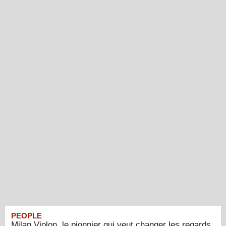
PEOPLE
Milan Violon, le pionnier qui veut changer les regards