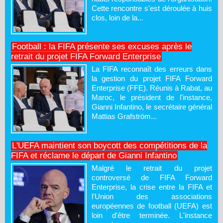
Cette rencontre s'est déroulée à huis
clos, loin de la...
Football : la FIFA présente ses excuses après le
retrait du projet FIFA Forward Enterprise
La FIFA reconnaît des erreurs dans
la gestion du projet FIFA Forward
Enterprise (FFE). Réunis à Rabat, au
Maroc, le président de l'instance,
Gianni Infantino, le secrétaire général
Mattias Grafström...
L'UEFA maintient son boycott des compétitions de la
FIFA et réclame le départ de Gianni Infantino
Malgré le retrait du projet
controversé de FIFA Forward
Enterprise, la crise entre la FIFA et
l'Union des associations
européennes de football (UEFA) est
loin d'être terminée. L'instance