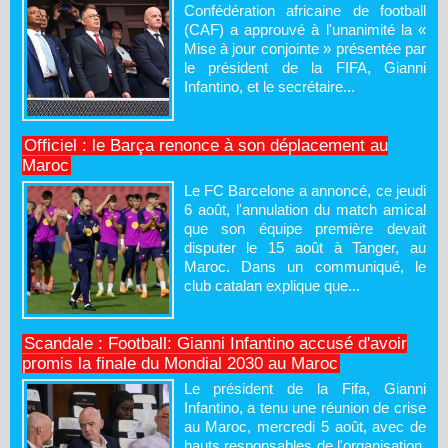
Confédération africaine de football
(CAF) a approuvé à l'unanimité la «
Mise à jour conjointe » présentée par
le président de la FIFA, Gianni
Infantino, et le secrétaire...
Officiel : le Barça renonce à son déplacement au
Maroc
Le FC Barcelone a annoncé, ce jeudi
6 août, l'annulation du match amical
que son équipe première devait
disputer le 15 août à Tanger, au
Maroc. Dans un communiqué, le
club catalan explique que...
Scandale : Football: Gianni Infantino accusé d'avoir
promis la finale du Mondial 2030 au Maroc
Le président de la Fifa, Gianni
Infantino, a tenu une réunion de crise
au Maroc, mercredi 5 août, avec de
hauts responsables de l'organisation.