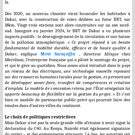
là.
Dès 2020, un nouveau chantier vient bousculer les habitudes à
Dakar, avec la construction de voies dédiées au futur BRT, sur
18km. Vingt-trois stations sont alors construites sur un axe nord-
sud. Inauguré en janvier 2024, le BRT de Dakar a eu plusieurs
impacts positifs : le désengorgement de la circulation et une baisse
de la pollution atmosphérique. «
Ce projet répond à un besoin
fondamental de mobilité durable, efficace et de haute qualité à
Dakar
, explique
Mete Saraçoğlu
, directeur Afrique chez
Meridiam, l’entreprise française qui a piloté le montage du projet,
et qui le gère au quotidien.
Nous avons ainsi introduit dans le pays
un réseau de bus électriques, une technologie nouvelle reposant
sur des ressources humaines locales pour la gestion, et permettant
de développer savoir-faire, transfert de compétences et création
d’emplois. Le modèle de concession retenu par l’État sénégalais lui
apporte beaucoup de flexibilité sur la gestion du projet.
» Et c’est
bien ce modèle de partenariat public-privé qui pourrait faire des
émules dans d’autres villes du continent.
Le choix de politiques restrictives
Mais Dakar n’est pas la seule grande ville africaine à avoir signé la
déclaration du C40. Au Kenya, Nairobi était également signataire
du projet – et des engagements attenants. Là-bas, les autorités ont