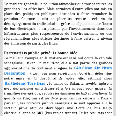
De manière générale, la pollution atmosphérique touche toutes les
grandes villes africaines. Mais certaines d’entre elles ont mis en
place des politiques publiques destinées à faire retomber la
pression. Chacune a mis en place sa recette : cela va du
désengorgement du trafic urbain – grâce au déploiement de flottes
de bus électriques –, en passant par l’investissement dans des
infrastructures plus respectueuses de l’environnement ou des
réglementations plus strictes destinées à faire baisser le niveau
des émissions de particules fines.
Partenariats public-privé : la bonne idée
Le meilleur exemple en la matière est sans nul doute la capitale
sénégalaise, Dakar. En mai 2022, elle a fait partie des grandes
agglomérations du continent à signer la
C40 Clean Air Cities
Declaration
. «
L’air que nous respirons aujourd’hui détermine
notre santé et la durabilité de notre ville
, estimait alors
Barthelemy Toye Dias
, le maire de Dakar.
Ensemble, agissons
avec des mesures ambitieuses et à fort impact pour assurer la
transition énergétique, réduire les émissions de GES et améliorer la
qualité de l’air, qui est un droit pour chaque citoyen.
» Pour y
parvenir, les pouvoirs publics sénégalais se sont appuyés sur le
secteur privé afin de développer une flotte de bus 100%
électrique, appelée BRT (bus rapide transit). Et les résultats sont