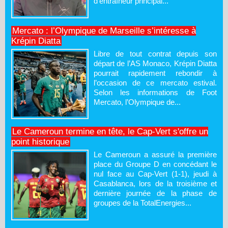
d’entraîneur principal...
Mercato : l’Olympique de Marseille s’intéresse à
Krépin Diatta
Libre de tout contrat depuis son
départ de l’AS Monaco, Krépin Diatta
pourrait rapidement rebondir à
l’occasion de ce mercato estival.
Selon les informations de Foot
Mercato, l’Olympique de...
Le Cameroun termine en tête, le Cap-Vert s'offre un
point historique
Le Cameroun a assuré la première
place du Groupe D en concédant le
nul face au Cap-Vert (1-1), jeudi à
Casablanca, lors de la troisième et
dernière journée de la phase de
groupes de la TotalEnergies...