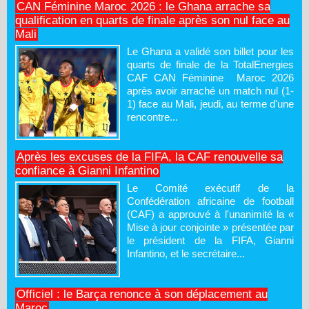
CAN Féminine Maroc 2026 : le Ghana arrache sa
qualification en quarts de finale après son nul face au
Mali
Le Ghana a validé son billet pour les
quarts de finale de la TotalEnergies
CAF CAN Féminine Maroc 2026
après avoir arraché un match nul (1-
1) face au Mali, jeudi, au terme d'une
rencontre...
Après les excuses de la FIFA, la CAF renouvelle sa
confiance à Gianni Infantino
Le Comité exécutif de la
Confédération africaine de football
(CAF) a approuvé à l'unanimité la «
Mise à jour conjointe » présentée par
le président de la FIFA, Gianni
Infantino, et le secrétaire...
Officiel : le Barça renonce à son déplacement au
Maroc