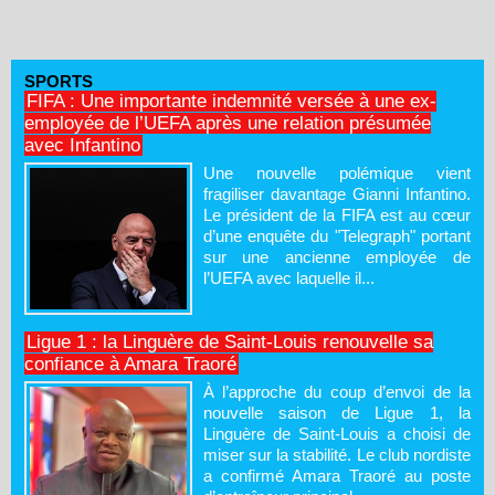
SPORTS
FIFA : Une importante indemnité versée à une ex-
employée de l’UEFA après une relation présumée
avec Infantino
Une nouvelle polémique vient
fragiliser davantage Gianni Infantino.
Le président de la FIFA est au cœur
d’une enquête du "Telegraph" portant
sur une ancienne employée de
l’UEFA avec laquelle il...
Ligue 1 : la Linguère de Saint-Louis renouvelle sa
confiance à Amara Traoré
À l’approche du coup d’envoi de la
nouvelle saison de Ligue 1, la
Linguère de Saint-Louis a choisi de
miser sur la stabilité. Le club nordiste
a confirmé Amara Traoré au poste