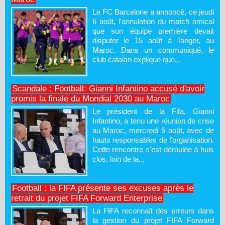
Le FC Barcelone a annoncé, ce jeudi
6 août, l'annulation du match amical
que son équipe première devait
disputer le 15 août à Tanger, au
Maroc. Dans un communiqué, le
club catalan explique que...
Scandale : Football: Gianni Infantino accusé d'avoir
promis la finale du Mondial 2030 au Maroc
Le président de la Fifa, Gianni
Infantino, a tenu une réunion de crise
au Maroc, mercredi 5 août, avec de
hauts responsables de l'organisation.
Cette rencontre s'est déroulée à huis
clos, loin de la...
Football : la FIFA présente ses excuses après le
retrait du projet FIFA Forward Enterprise
La FIFA reconnaît des erreurs dans
la gestion du projet FIFA Forward