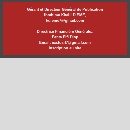
Gérant et Directeur Général de Publication
Ibrahima Khalil DIEME,
kdieme7@gmail.com
Directrice Financière Générale:.
Fanta Fifi Diop
Email: exclusif7@gmail.com
Inscription au site