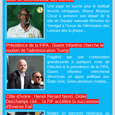
Une page se tourne pour le football
féminin sénégalais. Mame Moussa
Cissé a annoncé son départ de la
tête de l’équipe nationale féminine du
Sénégal à l’issue de l’élimination des
Lionnes dès la phase...
Présidence de la FIFA : Gianni Infantino cherche le
soutien de l'administration Trump
Fragilisé par une contestation
grandissante à quelques mois de
l'élection à la présidence de la FIFA,
Gianni Infantino chercherait
désormais un appui politique aux
États-Unis. Selon plusieurs médias...
Côte d'Ivoire : Hervé Renard favori, Didier
Deschamps cité… la FIF accélère la succession
d'Emerse Faé
Malgré un parcours historique au