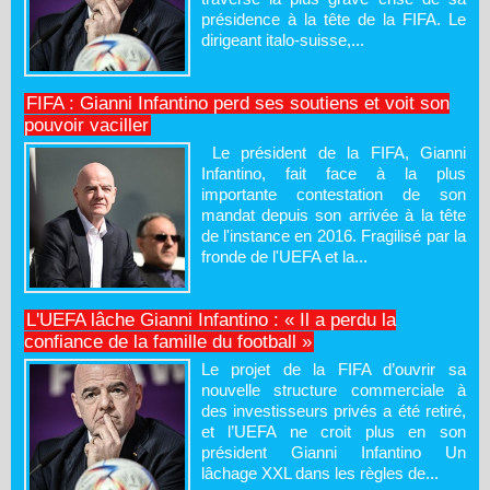
présidence à la tête de la FIFA. Le
dirigeant italo-suisse,...
FIFA : Gianni Infantino perd ses soutiens et voit son
pouvoir vaciller
Le président de la FIFA, Gianni
Infantino, fait face à la plus
importante contestation de son
mandat depuis son arrivée à la tête
de l'instance en 2016. Fragilisé par la
fronde de l'UEFA et la...
L'UEFA lâche Gianni Infantino : « Il a perdu la
confiance de la famille du football »
Le projet de la FIFA d’ouvrir sa
nouvelle structure commerciale à
des investisseurs privés a été retiré,
et l’UEFA ne croit plus en son
président Gianni Infantino Un
lâchage XXL dans les règles de...