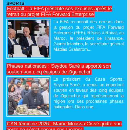
SPORTS
Football : la FIFA présente ses excuses après le
retrait du projet FIFA Forward Enterprise
La FIFA reconnaît des erreurs dans
la gestion du projet FIFA Forward
Enterprise (FFE). Réunis à Rabat, au
Maroc, le président de l'instance,
Gianni Infantino, le secrétaire général
Mattias Grafström...
Phases nationales : Seydou Sané a apporté son
soutien aux cinq équipes de Ziguinchor
Le président du Casa Sports,
Seydou Sané, a remis un important
soutien en faveur des cinq équipes
de Ziguinchor qui représenteront la
région lors des prochaines phases
nationales. Dans une...
CAN féminine 2026 : Mame Moussa Cissé quitte son
poste de sélectionneur des Lionnes