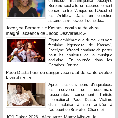
chanteuse martiniquaise Jocelyne
Béroard souhaite un rapprochement
concret entre l'Afrique de l'Ouest et
les Antilles. Dans un entretien
accordé à Seneweb, l'icône de...
Jocelyne Béroard : « Kassav' continue de vivre
malgré l'absence de Jacob Desvarieux »
Figure emblématique du zouk et voix
féminine légendaire de Kassav',
Jocelyne Béroard continue de porter
haut les couleurs de la musique
antillaise. En tournée dans les
Caraïbes, l'artiste...
Paco Diatta hors de danger : son état de santé évolue
favorablement
Après plusieurs jours d'inquiétude,
les nouvelles sont désormais
rassurantes concernant l'artiste
international Paco Diatta. Victime
d'un malaise à son arrivée à
l'aéroport de Bruxelles-Charleroi...
JOJ Dakar 2026 : découvrez Mamy Mbaye, la