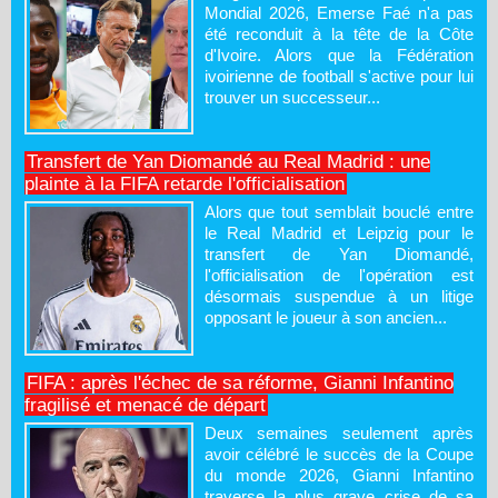
Mondial 2026, Emerse Faé n'a pas
été reconduit à la tête de la Côte
d'Ivoire. Alors que la Fédération
ivoirienne de football s'active pour lui
trouver un successeur...
Transfert de Yan Diomandé au Real Madrid : une
plainte à la FIFA retarde l'officialisation
Alors que tout semblait bouclé entre
le Real Madrid et Leipzig pour le
transfert de Yan Diomandé,
l'officialisation de l'opération est
désormais suspendue à un litige
opposant le joueur à son ancien...
FIFA : après l'échec de sa réforme, Gianni Infantino
fragilisé et menacé de départ
Deux semaines seulement après
avoir célébré le succès de la Coupe
du monde 2026, Gianni Infantino
traverse la plus grave crise de sa