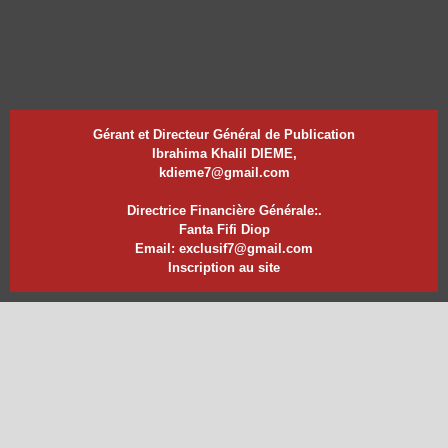
Gérant et Directeur Général de Publication
Ibrahima Khalil DIEME,
kdieme7@gmail.com
Directrice Financière Générale:.
Fanta Fifi Diop
Email: exclusif7@gmail.com
Inscription au site