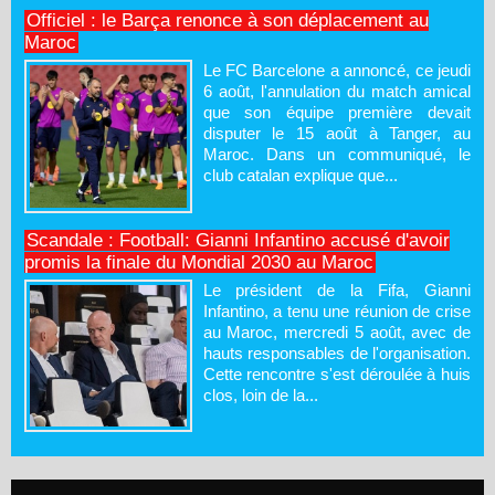
Officiel : le Barça renonce à son déplacement au
Maroc
Le FC Barcelone a annoncé, ce jeudi
6 août, l'annulation du match amical
que son équipe première devait
disputer le 15 août à Tanger, au
Maroc. Dans un communiqué, le
club catalan explique que...
Scandale : Football: Gianni Infantino accusé d'avoir
promis la finale du Mondial 2030 au Maroc
Le président de la Fifa, Gianni
Infantino, a tenu une réunion de crise
au Maroc, mercredi 5 août, avec de
hauts responsables de l'organisation.
Cette rencontre s'est déroulée à huis
clos, loin de la...