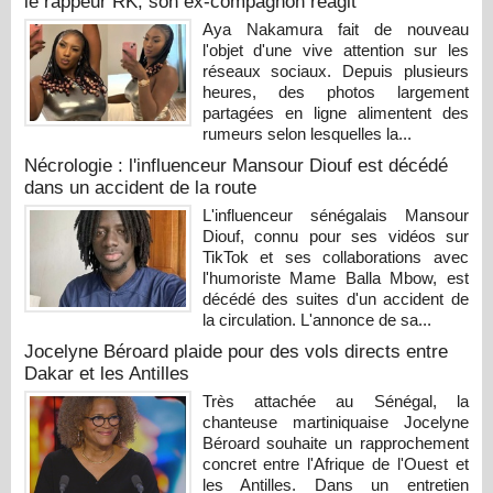
le rappeur RK, son ex-compagnon réagit
Aya Nakamura fait de nouveau
l'objet d'une vive attention sur les
réseaux sociaux. Depuis plusieurs
heures, des photos largement
partagées en ligne alimentent des
rumeurs selon lesquelles la...
Nécrologie : l'influenceur Mansour Diouf est décédé
dans un accident de la route
L'influenceur sénégalais Mansour
Diouf, connu pour ses vidéos sur
TikTok et ses collaborations avec
l'humoriste Mame Balla Mbow, est
décédé des suites d'un accident de
la circulation. L'annonce de sa...
Jocelyne Béroard plaide pour des vols directs entre
Dakar et les Antilles
Très attachée au Sénégal, la
chanteuse martiniquaise Jocelyne
Béroard souhaite un rapprochement
concret entre l'Afrique de l'Ouest et
les Antilles. Dans un entretien