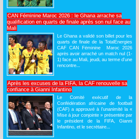
CAN Féminine Maroc 2026 : le Ghana arrache sa
qualification en quarts de finale après son nul face au
Mali
Le Ghana a validé son billet pour les
quarts de finale de la TotalEnergies
CAF CAN Féminine Maroc 2026
après avoir arraché un match nul (1-
1) face au Mali, jeudi, au terme d'une
rencontre...
Après les excuses de la FIFA, la CAF renouvelle sa
confiance à Gianni Infantino
Le Comité exécutif de la
Confédération africaine de football
(CAF) a approuvé à l'unanimité la «
Mise à jour conjointe » présentée par
le président de la FIFA, Gianni
Infantino, et le secrétaire...