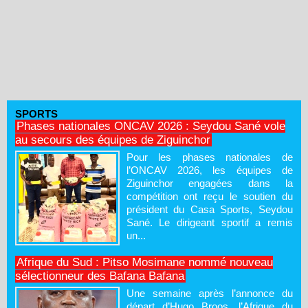
SPORTS
Phases nationales ONCAV 2026 : Seydou Sané vole
au secours des équipes de Ziguinchor
Pour les phases nationales de
l’ONCAV 2026, les équipes de
Ziguinchor engagées dans la
compétition ont reçu le soutien du
président du Casa Sports, Seydou
Sané. Le dirigeant sportif a remis
un...
Afrique du Sud : Pitso Mosimane nommé nouveau
sélectionneur des Bafana Bafana
Une semaine après l’annonce du
départ d’Hugo Broos, l’Afrique du