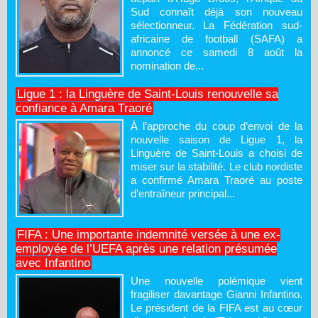
Sud connaît déjà son nouveau
sélectionneur. La Fédération sud-
africaine de football (SAFA) a
annoncé ce samedi 8 août la
nomination de...
Ligue 1 : la Linguère de Saint-Louis renouvelle sa
confiance à Amara Traoré
À l’approche du coup d’envoi de la
nouvelle saison de Ligue 1, la
Linguère de Saint-Louis a choisi de
miser sur la stabilité. Le club nordiste
a confirmé Amara Traoré au poste
d’entraîneur principal...
FIFA : Une importante indemnité versée à une ex-
employée de l’UEFA après une relation présumée
avec Infantino
Une nouvelle polémique vient
fragiliser davantage Gianni Infantino.
Le président de la FIFA est au cœur