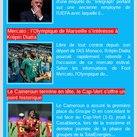
d’une enquête du "Telegraph" portant
sur une ancienne employée de
l’UEFA avec laquelle il...
Mercato : l’Olympique de Marseille s’intéresse à
Krépin Diatta
Libre de tout contrat depuis son
départ de l’AS Monaco, Krépin Diatta
pourrait rapidement rebondir à
l’occasion de ce mercato estival.
Selon les informations de Foot
Mercato, l’Olympique de...
Le Cameroun termine en tête, le Cap-Vert s'offre un
point historique
Le Cameroun a assuré la première
place du Groupe D en concédant le
nul face au Cap-Vert (1-1), jeudi à
Casablanca, lors de la troisième et
dernière journée de la phase de
groupes de la TotalEnergies...