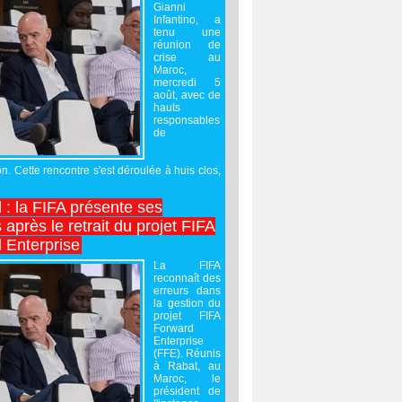
Gianni
Infantino, a
tenu une
réunion de
crise au
Maroc,
mercredi 5
août, avec de
hauts
responsables
de
on. Cette rencontre s'est déroulée à huis clos,
l : la FIFA présente ses
après le retrait du projet FIFA
 Enterprise
La FIFA
reconnaît des
erreurs dans
la gestion du
projet FIFA
Forward
Enterprise
(FFE). Réunis
à Rabat, au
Maroc, le
président de