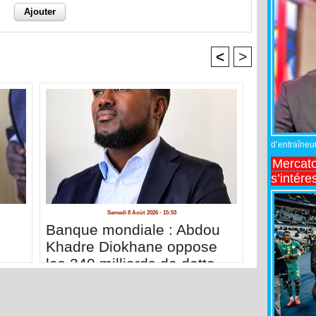
<
>
d’entraîneur
Mercato
s’intére
Samedi 8 Août 2026 - 15:53
Banque mondiale : Abdou
Khadre Diokhane oppose
les 340 milliards de dette
aux 2 200 milliards de la
diaspora