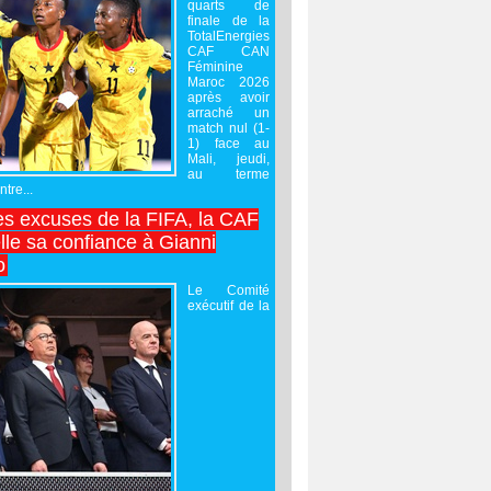
quarts de
finale de la
TotalEnergies
CAF CAN
Féminine
Maroc 2026
après avoir
arraché un
match nul (1-
1) face au
Mali, jeudi,
au terme
tre...
es excuses de la FIFA, la CAF
lle sa confiance à Gianni
o
Le Comité
exécutif de la