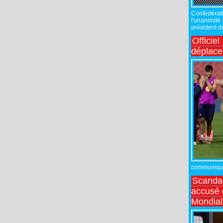
Confédérati
l'unanimité
président de
Officiel
déplac
communiqué,
Scandal
accusé d
Mondial