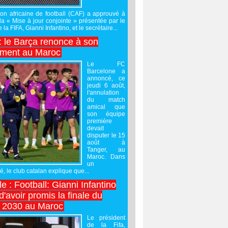
on africaine de football (CAF) a approuvé à
 la « Mise à jour conjointe » présentée par le
 la FIFA, Gianni Infantino, et le secrétaire...
 : le Barça renonce à son
ement au Maroc
Le FC
Barcelone a
annoncé, ce
jeudi 6 août,
l'annulation
du match
amical que
son équipe
première
devait
disputer le 15
août à
Tanger, au
Maroc. Dans
un
 le club catalan explique que...
e : Football: Gianni Infantino
'avoir promis la finale du
 2030 au Maroc
Le président
de la Fifa,