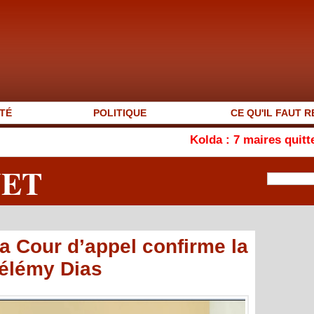
TÉ
POLITIQUE
CE QU'IL FAUT R
Kolda : 7 maires quittent l’APR, l
NET
la Cour d’appel confirme la
hélémy Dias