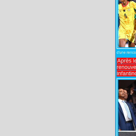
d'une rencon
Après l
renouve
Infantin