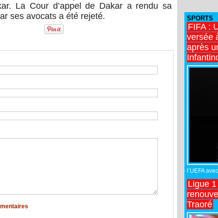
akar. La Cour d’appel de Dakar a rendu sa
par ses avocats a été rejeté.
SPORTS
FIFA : 
versée 
après u
Infantin
l’UEFA avec 
Ligue 1
renouve
Traoré
mmentaires