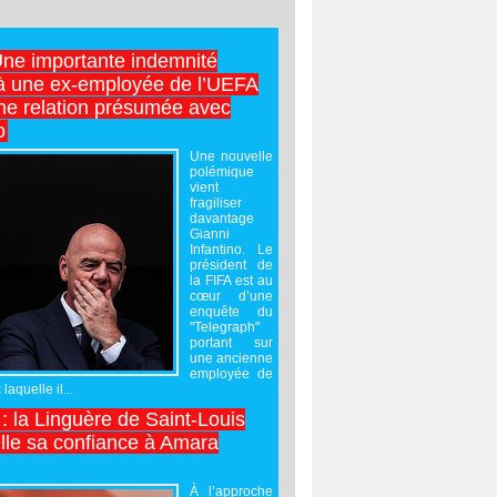
Une importante indemnité
à une ex-employée de l’UEFA
ne relation présumée avec
o
Une nouvelle
polémique
vient
fragiliser
davantage
Gianni
Infantino. Le
président de
la FIFA est au
cœur d’une
enquête du
"Telegraph"
portant sur
une ancienne
employée de
laquelle il...
 : la Linguère de Saint-Louis
lle sa confiance à Amara
À l’approche