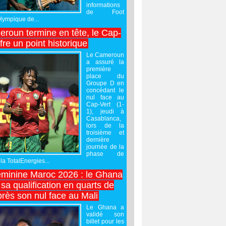
informations
de Foot
Olympique de...
roun termine en tête, le Cap-
ffre un point historique
Le Cameroun
a assuré la
première
place du
Groupe D en
concédant le
nul face au
Cap-Vert (1-
1), jeudi à
Casablanca,
lors de la
troisième et
dernière
journée de la
phase de
la TotalEnergies...
minine Maroc 2026 : le Ghana
sa qualification en quarts de
près son nul face au Mali
Le Ghana a
validé son
billet pour les