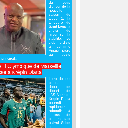
du coup
d’envoi de la
nouvelle
saison de
Ligue 1, la
Linguère de
Saint-Louis a
choisi de
miser sur la
stabilité. Le
club nordiste
a confirmé
Amara Traoré
au poste
 principal...
 : l’Olympique de Marseille
sse à Krépin Diatta
Libre de tout
contrat
depuis son
départ de
l’AS Monaco,
Krépin Diatta
pourrait
rapidement
rebondir à
l’occasion de
ce mercato
estival. Selon
les