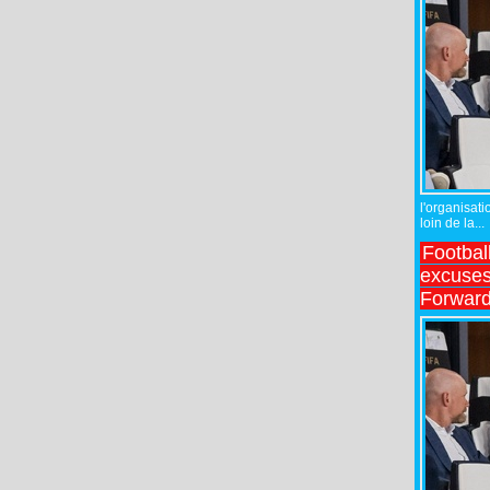
l'organisati
loin de la...
Footbal
excuses 
Forward