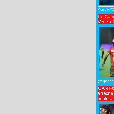
Mercato, l’
Le Came
Vert s'o
groupes de 
CAN Fé
arrache 
finale a