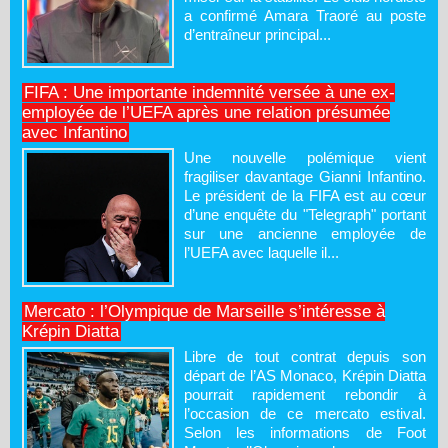
a confirmé Amara Traoré au poste
d’entraîneur principal...
FIFA : Une importante indemnité versée à une ex-
employée de l’UEFA après une relation présumée
avec Infantino
Une nouvelle polémique vient
fragiliser davantage Gianni Infantino.
Le président de la FIFA est au cœur
d’une enquête du "Telegraph" portant
sur une ancienne employée de
l’UEFA avec laquelle il...
Mercato : l’Olympique de Marseille s’intéresse à
Krépin Diatta
Libre de tout contrat depuis son
départ de l’AS Monaco, Krépin Diatta
pourrait rapidement rebondir à
l’occasion de ce mercato estival.
Selon les informations de Foot