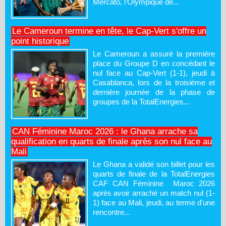
Mercato, l’Olympique de...
Le Cameroun termine en tête, le Cap-Vert s'offre un
point historique
Le Cameroun a assuré la première
place du Groupe D en concédant le
nul face au Cap-Vert (1-1), jeudi à
Casablanca, lors de la troisième et
dernière journée de la phase de
groupes de la TotalEnergies...
CAN Féminine Maroc 2026 : le Ghana arrache sa
qualification en quarts de finale après son nul face au
Mali
Le Ghana a validé son billet pour les
quarts de finale de la TotalEnergies
CAF CAN Féminine Maroc 2026
après avoir arraché un match nul (1-
1) face au Mali, jeudi, au terme d'une
rencontre...