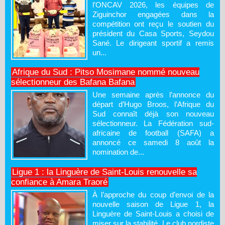
l’ONCAV 2026, les équipes de
Ziguinchor engagées dans la
compétition ont reçu le soutien du
président du Casa Sports, Seydou
Sané. Le dirigeant sportif a remis
un...
Afrique du Sud : Pitso Mosimane nommé nouveau
sélectionneur des Bafana Bafana
Une semaine après l’annonce du
départ d’Hugo Broos, l’Afrique du
Sud connaît déjà son nouveau
sélectionneur. La Fédération sud-
africaine de football (SAFA) a
annoncé ce samedi 8 août la
nomination de...
Ligue 1 : la Linguère de Saint-Louis renouvelle sa
confiance à Amara Traoré
À l’approche du coup d’envoi de la
nouvelle saison de Ligue 1, la
Linguère de Saint-Louis a choisi de
miser sur la stabilité. Le club nordiste