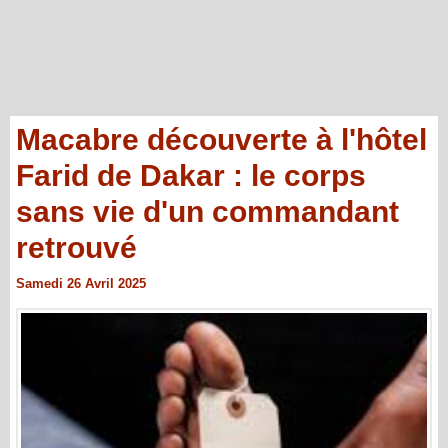
Macabre découverte à l'hôtel
Farid de Dakar : le corps
sans vie d'un commandant
retrouvé
Samedi 26 Avril 2025