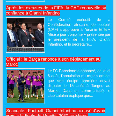
Après les excuses de la FIFA, la CAF renouvelle sa
confiance à Gianni Infantino
Le Comité exécutif de la
Confédération africaine de football
(CAF) a approuvé à l'unanimité la «
Mise à jour conjointe » présentée par
le président de la FIFA, Gianni
Infantino, et le secrétaire...
Officiel : le Barça renonce à son déplacement au
Maroc
Le FC Barcelone a annoncé, ce jeudi
6 août, l'annulation du match amical
que son équipe première devait
disputer le 15 août à Tanger, au
Maroc. Dans un communiqué, le
club catalan explique que...
Scandale : Football: Gianni Infantino accusé d'avoir
promis la finale du Mondial 2030 au Maroc