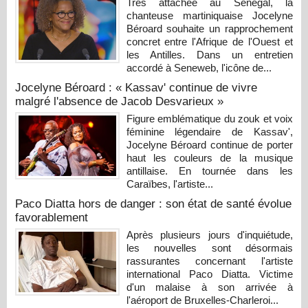
Très attachée au Sénégal, la
chanteuse martiniquaise Jocelyne
Béroard souhaite un rapprochement
concret entre l'Afrique de l'Ouest et
les Antilles. Dans un entretien
accordé à Seneweb, l'icône de...
Jocelyne Béroard : « Kassav' continue de vivre
malgré l'absence de Jacob Desvarieux »
Figure emblématique du zouk et voix
féminine légendaire de Kassav',
Jocelyne Béroard continue de porter
haut les couleurs de la musique
antillaise. En tournée dans les
Caraïbes, l'artiste...
Paco Diatta hors de danger : son état de santé évolue
favorablement
Après plusieurs jours d'inquiétude,
les nouvelles sont désormais
rassurantes concernant l'artiste
international Paco Diatta. Victime
d'un malaise à son arrivée à
l'aéroport de Bruxelles-Charleroi...