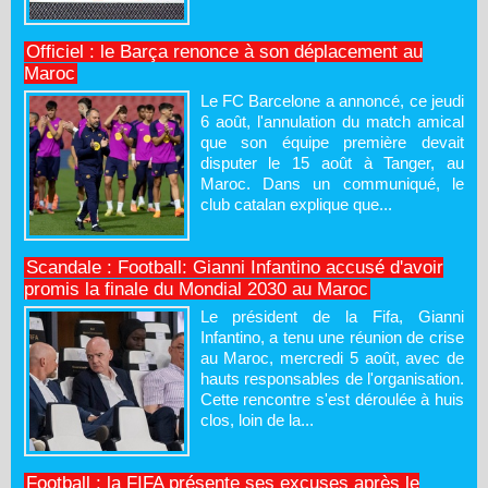
Officiel : le Barça renonce à son déplacement au
Maroc
Le FC Barcelone a annoncé, ce jeudi
6 août, l'annulation du match amical
que son équipe première devait
disputer le 15 août à Tanger, au
Maroc. Dans un communiqué, le
club catalan explique que...
Scandale : Football: Gianni Infantino accusé d'avoir
promis la finale du Mondial 2030 au Maroc
Le président de la Fifa, Gianni
Infantino, a tenu une réunion de crise
au Maroc, mercredi 5 août, avec de
hauts responsables de l'organisation.
Cette rencontre s'est déroulée à huis
clos, loin de la...
Football : la FIFA présente ses excuses après le