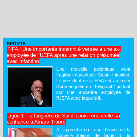
SPORTS
FIFA : Une importante indemnité versée à une ex-
employée de l’UEFA après une relation présumée
avec Infantino
Une nouvelle polémique vient
fragiliser davantage Gianni Infantino.
Le président de la FIFA est au cœur
d’une enquête du "Telegraph" portant
sur une ancienne employée de
l’UEFA avec laquelle il...
Ligue 1 : la Linguère de Saint-Louis renouvelle sa
confiance à Amara Traoré
À l’approche du coup d’envoi de la
nouvelle saison de Ligue 1, la