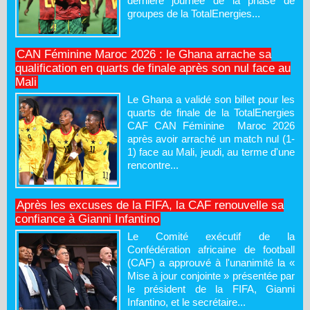
dernière journée de la phase de
groupes de la TotalEnergies...
CAN Féminine Maroc 2026 : le Ghana arrache sa
qualification en quarts de finale après son nul face au
Mali
Le Ghana a validé son billet pour les
quarts de finale de la TotalEnergies
CAF CAN Féminine Maroc 2026
après avoir arraché un match nul (1-
1) face au Mali, jeudi, au terme d'une
rencontre...
Après les excuses de la FIFA, la CAF renouvelle sa
confiance à Gianni Infantino
Le Comité exécutif de la
Confédération africaine de football
(CAF) a approuvé à l'unanimité la «
Mise à jour conjointe » présentée par
le président de la FIFA, Gianni
Infantino, et le secrétaire...