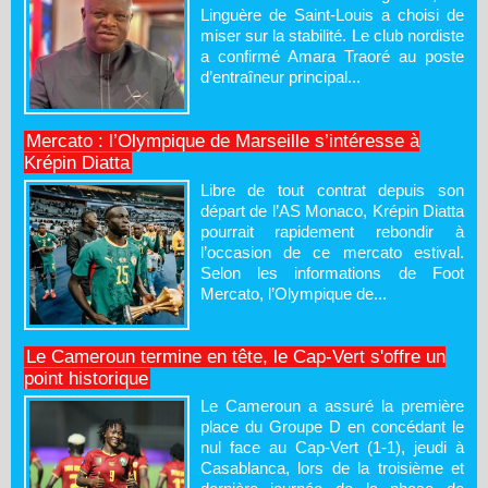
Linguère de Saint-Louis a choisi de
miser sur la stabilité. Le club nordiste
a confirmé Amara Traoré au poste
d’entraîneur principal...
Mercato : l’Olympique de Marseille s’intéresse à
Krépin Diatta
Libre de tout contrat depuis son
départ de l’AS Monaco, Krépin Diatta
pourrait rapidement rebondir à
l’occasion de ce mercato estival.
Selon les informations de Foot
Mercato, l’Olympique de...
Le Cameroun termine en tête, le Cap-Vert s'offre un
point historique
Le Cameroun a assuré la première
place du Groupe D en concédant le
nul face au Cap-Vert (1-1), jeudi à
Casablanca, lors de la troisième et