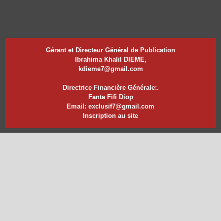
Gérant et Directeur Général de Publication
Ibrahima Khalil DIEME,
kdieme7@gmail.com
Directrice Financière Générale:.
Fanta Fifi Diop
Email: exclusif7@gmail.com
Inscription au site