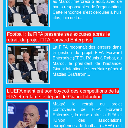
au Maroc, mercredi 5 août, avec de
hauts responsables de l'organisation.
Cette rencontre s'est déroulée à huis
clos, loin de la...
Football : la FIFA présente ses excuses après le
retrait du projet FIFA Forward Enterprise
La FIFA reconnaît des erreurs dans
la gestion du projet FIFA Forward
Enterprise (FFE). Réunis à Rabat, au
Maroc, le président de l'instance,
Gianni Infantino, le secrétaire général
Mattias Grafström...
L'UEFA maintient son boycott des compétitions de la
FIFA et réclame le départ de Gianni Infantino
Malgré le retrait du projet
controversé de FIFA Forward
Enterprise, la crise entre la FIFA et
l'Union des associations
européennes de football (UEFA) est