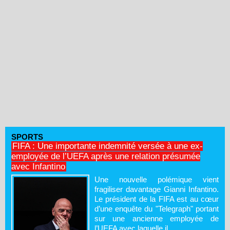
SPORTS
FIFA : Une importante indemnité versée à une ex-
employée de l’UEFA après une relation présumée
avec Infantino
Une nouvelle polémique vient
fragiliser davantage Gianni Infantino.
Le président de la FIFA est au cœur
d’une enquête du "Telegraph" portant
sur une ancienne employée de
l’UEFA avec laquelle il...