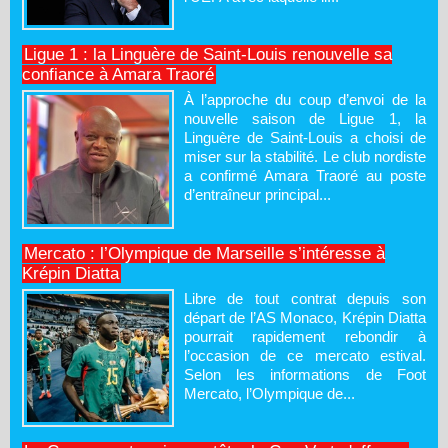
Ligue 1 : la Linguère de Saint-Louis renouvelle sa
confiance à Amara Traoré
À l’approche du coup d’envoi de la
nouvelle saison de Ligue 1, la
Linguère de Saint-Louis a choisi de
miser sur la stabilité. Le club nordiste
a confirmé Amara Traoré au poste
d’entraîneur principal...
Mercato : l’Olympique de Marseille s’intéresse à
Krépin Diatta
Libre de tout contrat depuis son
départ de l’AS Monaco, Krépin Diatta
pourrait rapidement rebondir à
l’occasion de ce mercato estival.
Selon les informations de Foot
Mercato, l’Olympique de...