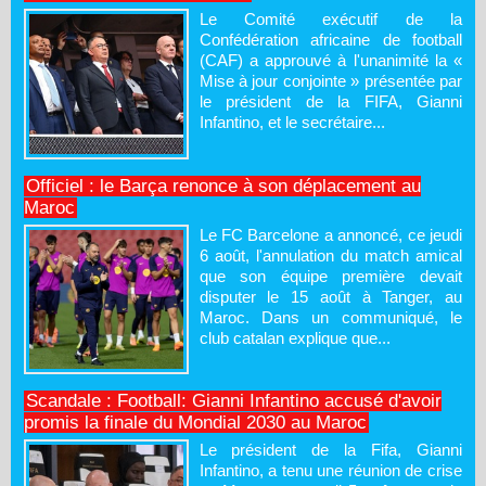
Le Comité exécutif de la
Confédération africaine de football
(CAF) a approuvé à l'unanimité la «
Mise à jour conjointe » présentée par
le président de la FIFA, Gianni
Infantino, et le secrétaire...
Officiel : le Barça renonce à son déplacement au
Maroc
Le FC Barcelone a annoncé, ce jeudi
6 août, l'annulation du match amical
que son équipe première devait
disputer le 15 août à Tanger, au
Maroc. Dans un communiqué, le
club catalan explique que...
Scandale : Football: Gianni Infantino accusé d'avoir
promis la finale du Mondial 2030 au Maroc
Le président de la Fifa, Gianni
Infantino, a tenu une réunion de crise