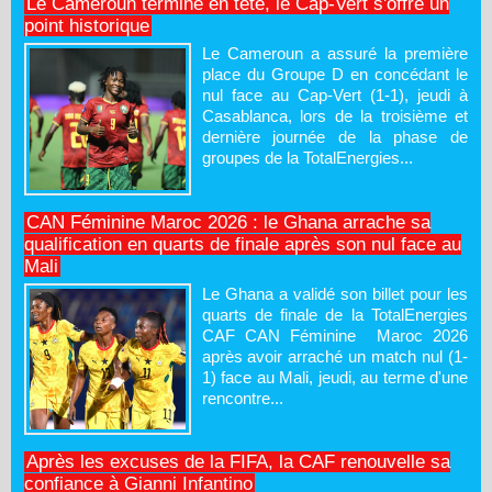
Le Cameroun termine en tête, le Cap-Vert s'offre un
point historique
Le Cameroun a assuré la première
place du Groupe D en concédant le
nul face au Cap-Vert (1-1), jeudi à
Casablanca, lors de la troisième et
dernière journée de la phase de
groupes de la TotalEnergies...
CAN Féminine Maroc 2026 : le Ghana arrache sa
qualification en quarts de finale après son nul face au
Mali
Le Ghana a validé son billet pour les
quarts de finale de la TotalEnergies
CAF CAN Féminine Maroc 2026
après avoir arraché un match nul (1-
1) face au Mali, jeudi, au terme d'une
rencontre...
Après les excuses de la FIFA, la CAF renouvelle sa
confiance à Gianni Infantino