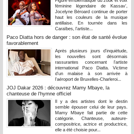
Figure emblématique du zouk et voix
féminine légendaire de Kassav',
Jocelyne Béroard continue de porter
haut les couleurs de la musique
antillaise. En tournée dans les
Caraïbes, l'artiste...
Paco Diatta hors de danger : son état de santé évolue
favorablement
Après plusieurs jours d'inquiétude,
les nouvelles sont désormais
rassurantes concernant l'artiste
international Paco Diatta. Victime
d'un malaise à son arrivée à
l'aéroport de Bruxelles-Charleroi...
JOJ Dakar 2026 : découvrez Mamy Mbaye, la
chanteuse de l'hymne officiel
Il y a des artistes dont le destin
semble épouser celui de leur pays.
Mamy Mbaye fait partie de cette
catégorie. Chanteuse, auteure-
compositrice, actrice et productrice,
elle a été choisie pour...