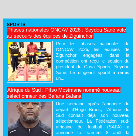
SPORTS
Phases nationales ONCAV 2026 : Seydou Sané vole
au secours des équipes de Ziguinchor
Pour les phases nationales de
l’ONCAV 2026, les équipes de
Ziguinchor engagées dans la
compétition ont reçu le soutien du
président du Casa Sports, Seydou
Sané. Le dirigeant sportif a remis
un...
Afrique du Sud : Pitso Mosimane nommé nouveau
sélectionneur des Bafana Bafana
Une semaine après l’annonce du
départ d’Hugo Broos, l’Afrique du
Sud connaît déjà son nouveau
sélectionneur. La Fédération sud-
africaine de football (SAFA) a
annoncé ce samedi 8 août la