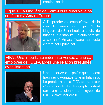
nomination de...
Ligue 1 : la Linguère de Saint-Louis renouvelle sa
confiance à Amara Traoré
À l’approche du coup d’envoi de la
nouvelle saison de Ligue 1, la
Linguère de Saint-Louis a choisi de
miser sur la stabilité. Le club nordiste
a confirmé Amara Traoré au poste
d’entraîneur principal...
FIFA : Une importante indemnité versée à une ex-
employée de l’UEFA après une relation présumée
avec Infantino
Une nouvelle polémique vient
fragiliser davantage Gianni Infantino.
Le président de la FIFA est au cœur
d’une enquête du "Telegraph" portant
sur une ancienne employée de
l’UEFA avec laquelle il...