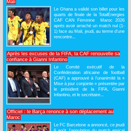
Mali
Le Ghana a validé son billet pour les
quarts de finale de la TotalEnergies
CAF CAN Féminine Maroc 2026
après avoir arraché un match nul (1-
1) face au Mali, jeudi, au terme d'une
rencontre...
Après les excuses de la FIFA, la CAF renouvelle sa
confiance à Gianni Infantino
Le Comité exécutif de la
Confédération africaine de football
(CAF) a approuvé à l'unanimité la «
Mise à jour conjointe » présentée par
le président de la FIFA, Gianni
Infantino, et le secrétaire...
Officiel : le Barça renonce à son déplacement au
Maroc
Le FC Barcelone a annoncé, ce jeudi
6 août, l'annulation du match amical