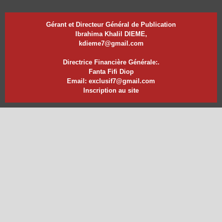
Gérant et Directeur Général de Publication
Ibrahima Khalil DIEME,
kdieme7@gmail.com
Directrice Financière Générale:.
Fanta Fifi Diop
Email: exclusif7@gmail.com
Inscription au site