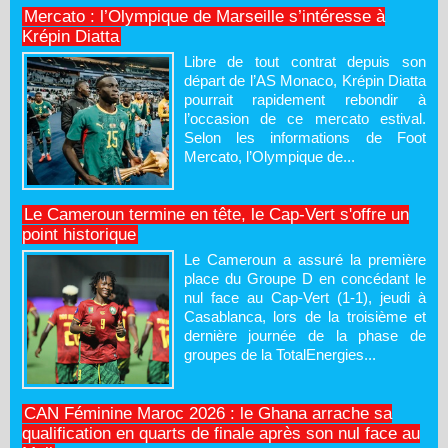
Mercato : l’Olympique de Marseille s’intéresse à
Krépin Diatta
Libre de tout contrat depuis son
départ de l’AS Monaco, Krépin Diatta
pourrait rapidement rebondir à
l’occasion de ce mercato estival.
Selon les informations de Foot
Mercato, l’Olympique de...
Le Cameroun termine en tête, le Cap-Vert s'offre un
point historique
Le Cameroun a assuré la première
place du Groupe D en concédant le
nul face au Cap-Vert (1-1), jeudi à
Casablanca, lors de la troisième et
dernière journée de la phase de
groupes de la TotalEnergies...
CAN Féminine Maroc 2026 : le Ghana arrache sa
qualification en quarts de finale après son nul face au