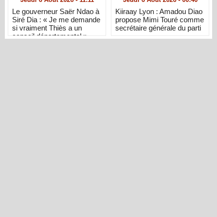
Le gouverneur Saër Ndao à
Kiiraay Lyon : Amadou Diao
Siré Dia : « Je me demande
propose Mimi Touré comme
si vraiment Thiès a un
secrétaire générale du parti
conseil départemental »