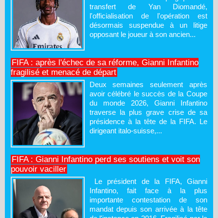
transfert de Yan Diomandé,
l'officialisation de l'opération est
désormais suspendue à un litige
opposant le joueur à son ancien...
FIFA : après l'échec de sa réforme, Gianni Infantino
fragilisé et menacé de départ
Deux semaines seulement après
avoir célébré le succès de la Coupe
du monde 2026, Gianni Infantino
traverse la plus grave crise de sa
présidence à la tête de la FIFA. Le
dirigeant italo-suisse,...
FIFA : Gianni Infantino perd ses soutiens et voit son
pouvoir vaciller
Le président de la FIFA, Gianni
Infantino, fait face à la plus
importante contestation de son
mandat depuis son arrivée à la tête