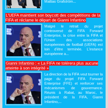
Mattias Grafström...
L'UEFA maintient son boycott des compétitions de la
FIFA et réclame le départ de Gianni Infantino
Malgré le retrait du projet
controversé de FIFA Forward
Enterprise, la crise entre la FIFA et
l'Union des associations
européennes de football (UEFA) est
loin d'être terminée. L'instance
européenne a...
Gianni Infantino : « La FIFA ne tolérera plus aucune
atteinte à son intégrité »
La direction de la FIFA veut tourner la
page du projet FIFA Forward
Enterprise (FFE) et renforcer ses
mécanismes de gouvernance.
Réunis à Rabat, au Maroc, le
président de la FIFA, Gianni
Infantino,...