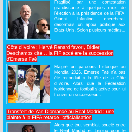
Fragilisé par une contestation
grandissante à quelques mois de
l'élection à la présidence de la FIFA,
Gianni Infantino chercherait
désormais un appui politique aux
États-Unis. Selon plusieurs médias...
Côte d'Ivoire : Hervé Renard favori, Didier
Deschamps cité… la FIF accélère la succession
d'Emerse Faé
Malgré un parcours historique au
Mondial 2026, Emerse Faé n'a pas
été reconduit à la tête de la Côte
d'Ivoire. Alors que la Fédération
ivoirienne de football s'active pour lui
trouver un successeur...
Transfert de Yan Diomandé au Real Madrid : une
plainte à la FIFA retarde l'officialisation
Alors que tout semblait bouclé entre
le Real Madrid et Leipzig pour le