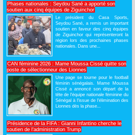
Phases nationales : Seydou Sané a apporté son
soutien aux cinq équipes de Ziguinchor
Le président du Casa Sports,
Seydou Sané, a remis un important
soutien en faveur des cinq équipes
de Ziguinchor qui représenteront la
région lors des prochaines phases
nationales. Dans une...
CAN féminine 2026 : Mame Moussa Cissé quitte son
poste de sélectionneur des Lionnes
Une page se tourne pour le football
féminin sénégalais. Mame Moussa
Cissé a annoncé son départ de la
tête de l’équipe nationale féminine du
Sénégal à l’issue de l’élimination des
Lionnes dès la phase...
Présidence de la FIFA : Gianni Infantino cherche le
soutien de l'administration Trump