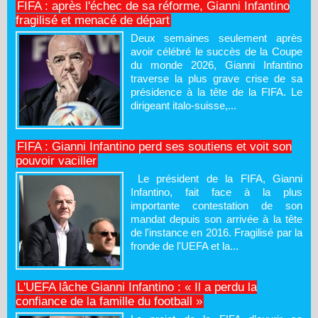
FIFA : après l'échec de sa réforme, Gianni Infantino
fragilisé et menacé de départ
Deux semaines seulement après
avoir célébré le succès de la Coupe
du monde 2026, Gianni Infantino
traverse la plus grave crise de sa
présidence à la tête de la FIFA. Le
dirigeant italo-suisse,...
FIFA : Gianni Infantino perd ses soutiens et voit son
pouvoir vaciller
Le président de la FIFA, Gianni
Infantino, fait face à la plus
importante contestation de son
mandat depuis son arrivée à la tête
de l'instance en 2016. Fragilisé par la
fronde de l'UEFA et la...
L'UEFA lâche Gianni Infantino : « Il a perdu la
confiance de la famille du football »