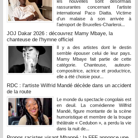
les nouvelles sont désormais
rassurantes concernant l'artiste
international Paco Diatta. Victime
d'un malaise à son arrivée à
l'aéroport de Bruxelles-Charleroi...
JOJ Dakar 2026 : découvrez Mamy Mbaye, la
chanteuse de l'hymne officiel
Il y a des artistes dont le destin
semble épouser celui de leur pays.
Mamy Mbaye fait partie de cette
catégorie. Chanteuse, auteure-
compositrice, actrice et productrice,
elle a été choisie pour...
RDC : l'artiste Wilfrid Mandé décède dans un accident
de la route
Le monde du spectacle congolais est
en deuil. La comédienne Wilfrid
Mandé, figure montante de la scène
humoristique et membre de la troupe
théâtrale « Cedubon », a perdu la vie
dans la nuit de...
Propos racistes visant Mbappé : la FFF annonce une