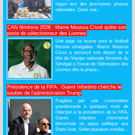
région lors des prochaines phases
nationales. Dans une...
CAN féminine 2026 : Mame Moussa Cissé quitte son
poste de sélectionneur des Lionnes
Une page se tourne pour le football
féminin sénégalais. Mame Moussa
Cissé a annoncé son départ de la
tête de l’équipe nationale féminine du
Sénégal à l’issue de l’élimination des
Lionnes dès la phase...
Présidence de la FIFA : Gianni Infantino cherche le
soutien de l'administration Trump
Fragilisé par une contestation
grandissante à quelques mois de
l'élection à la présidence de la FIFA,
Gianni Infantino chercherait
désormais un appui politique aux
États-Unis. Selon plusieurs médias...