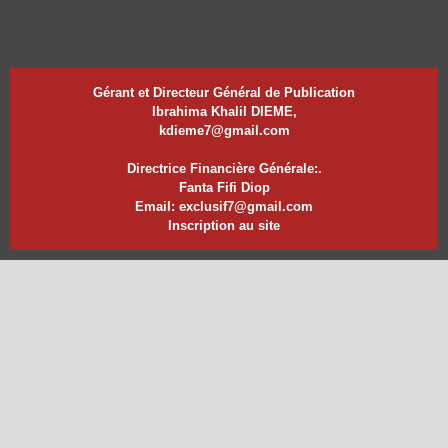
Gérant et Directeur Général de Publication
Ibrahima Khalil DIEME,
kdieme7@gmail.com
Directrice Financière Générale:.
Fanta Fifi Diop
Email: exclusif7@gmail.com
Inscription au site