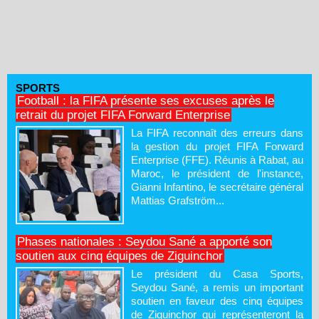
SPORTS
Football : la FIFA présente ses excuses après le
retrait du projet FIFA Forward Enterprise
La FIFA reconnaît des erreurs dans
la gestion du projet FIFA Forward
Enterprise (FFE). Réunis à Rabat, au
Maroc, le président de l'instance,
Gianni Infantino, le secrétaire général
Mattias Grafström...
Phases nationales : Seydou Sané a apporté son
soutien aux cinq équipes de Ziguinchor
Le président du Casa Sports,
Seydou Sané, a remis un important
soutien en faveur des cinq équipes
de Ziguinchor qui représenteront la