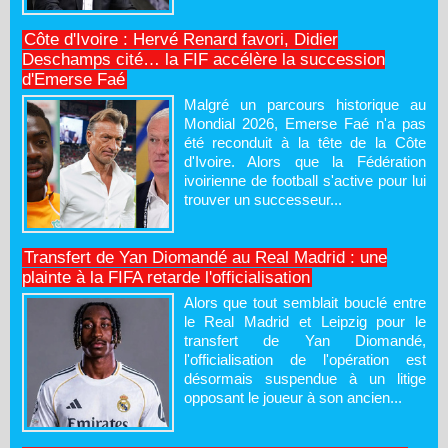
Côte d'Ivoire : Hervé Renard favori, Didier
Deschamps cité… la FIF accélère la succession
d'Emerse Faé
Malgré un parcours historique au
Mondial 2026, Emerse Faé n'a pas
été reconduit à la tête de la Côte
d'Ivoire. Alors que la Fédération
ivoirienne de football s'active pour lui
trouver un successeur...
Transfert de Yan Diomandé au Real Madrid : une
plainte à la FIFA retarde l'officialisation
Alors que tout semblait bouclé entre
le Real Madrid et Leipzig pour le
transfert de Yan Diomandé,
l'officialisation de l'opération est
désormais suspendue à un litige
opposant le joueur à son ancien...