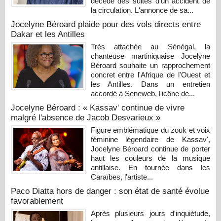
décédé des suites d'un accident de
la circulation. L'annonce de sa...
Jocelyne Béroard plaide pour des vols directs entre
Dakar et les Antilles
Très attachée au Sénégal, la
chanteuse martiniquaise Jocelyne
Béroard souhaite un rapprochement
concret entre l'Afrique de l'Ouest et
les Antilles. Dans un entretien
accordé à Seneweb, l'icône de...
Jocelyne Béroard : « Kassav' continue de vivre
malgré l'absence de Jacob Desvarieux »
Figure emblématique du zouk et voix
féminine légendaire de Kassav',
Jocelyne Béroard continue de porter
haut les couleurs de la musique
antillaise. En tournée dans les
Caraïbes, l'artiste...
Paco Diatta hors de danger : son état de santé évolue
favorablement
Après plusieurs jours d'inquiétude,