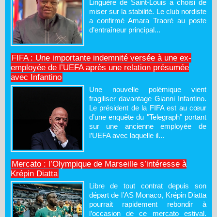
Linguère de Saint-Louis a choisi de
miser sur la stabilité. Le club nordiste
a confirmé Amara Traoré au poste
d’entraîneur principal...
FIFA : Une importante indemnité versée à une ex-
employée de l’UEFA après une relation présumée
avec Infantino
Une nouvelle polémique vient
fragiliser davantage Gianni Infantino.
Le président de la FIFA est au cœur
d’une enquête du "Telegraph" portant
sur une ancienne employée de
l’UEFA avec laquelle il...
Mercato : l’Olympique de Marseille s’intéresse à
Krépin Diatta
Libre de tout contrat depuis son
départ de l’AS Monaco, Krépin Diatta
pourrait rapidement rebondir à
l’occasion de ce mercato estival.