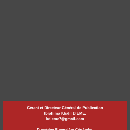
Gérant et Directeur Général de Publication
Ibrahima Khalil DIEME,
kdieme7@gmail.com
Directrice Financière Générale:.