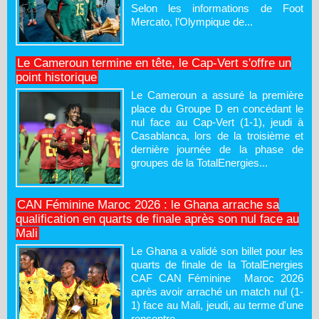
Selon les informations de Foot
Mercato, l’Olympique de...
Le Cameroun termine en tête, le Cap-Vert s'offre un
point historique
Le Cameroun a assuré la première
place du Groupe D en concédant le
nul face au Cap-Vert (1-1), jeudi à
Casablanca, lors de la troisième et
dernière journée de la phase de
groupes de la TotalEnergies...
CAN Féminine Maroc 2026 : le Ghana arrache sa
qualification en quarts de finale après son nul face au
Mali
Le Ghana a validé son billet pour les
quarts de finale de la TotalEnergies
CAF CAN Féminine Maroc 2026
après avoir arraché un match nul (1-
1) face au Mali, jeudi, au terme d'une
rencontre...