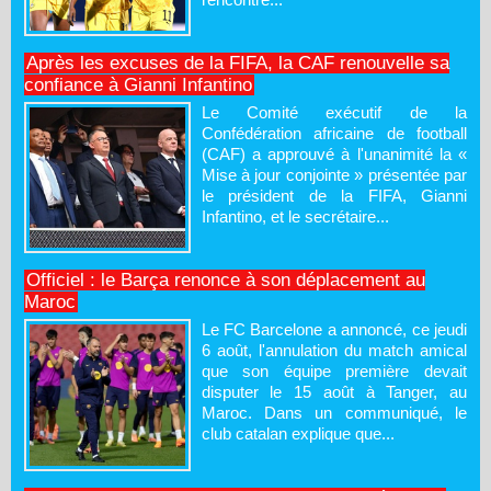
Après les excuses de la FIFA, la CAF renouvelle sa
confiance à Gianni Infantino
Le Comité exécutif de la
Confédération africaine de football
(CAF) a approuvé à l'unanimité la «
Mise à jour conjointe » présentée par
le président de la FIFA, Gianni
Infantino, et le secrétaire...
Officiel : le Barça renonce à son déplacement au
Maroc
Le FC Barcelone a annoncé, ce jeudi
6 août, l'annulation du match amical
que son équipe première devait
disputer le 15 août à Tanger, au
Maroc. Dans un communiqué, le
club catalan explique que...