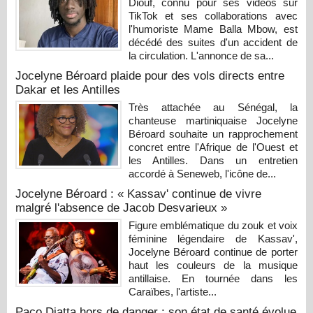
Diouf, connu pour ses vidéos sur
TikTok et ses collaborations avec
l'humoriste Mame Balla Mbow, est
décédé des suites d'un accident de
la circulation. L'annonce de sa...
Jocelyne Béroard plaide pour des vols directs entre
Dakar et les Antilles
Très attachée au Sénégal, la
chanteuse martiniquaise Jocelyne
Béroard souhaite un rapprochement
concret entre l'Afrique de l'Ouest et
les Antilles. Dans un entretien
accordé à Seneweb, l'icône de...
Jocelyne Béroard : « Kassav' continue de vivre
malgré l'absence de Jacob Desvarieux »
Figure emblématique du zouk et voix
féminine légendaire de Kassav',
Jocelyne Béroard continue de porter
haut les couleurs de la musique
antillaise. En tournée dans les
Caraïbes, l'artiste...
Paco Diatta hors de danger : son état de santé évolue