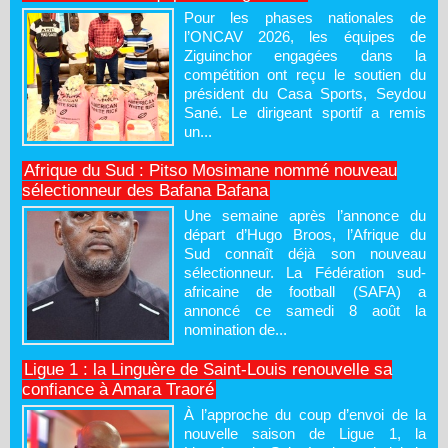
Pour les phases nationales de
l’ONCAV 2026, les équipes de
Ziguinchor engagées dans la
compétition ont reçu le soutien du
président du Casa Sports, Seydou
Sané. Le dirigeant sportif a remis
un...
Afrique du Sud : Pitso Mosimane nommé nouveau
sélectionneur des Bafana Bafana
Une semaine après l’annonce du
départ d’Hugo Broos, l’Afrique du
Sud connaît déjà son nouveau
sélectionneur. La Fédération sud-
africaine de football (SAFA) a
annoncé ce samedi 8 août la
nomination de...
Ligue 1 : la Linguère de Saint-Louis renouvelle sa
confiance à Amara Traoré
À l’approche du coup d’envoi de la
nouvelle saison de Ligue 1, la