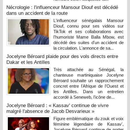
Nécrologie : l'influenceur Mansour Diouf est décédé
dans un accident de la route
L'influenceur sénégalais Mansour
Diouf, connu pour ses vidéos sur
TikTok et ses collaborations avec
l'humoriste Mame Balla Mbow, est
décédé des suites d'un accident de
la circulation. L'annonce de sa...
Jocelyne Béroard plaide pour des vols directs entre
Dakar et les Antilles
Très attachée au Sénégal, la
chanteuse martiniquaise Jocelyne
Béroard souhaite un rapprochement
concret entre l'Afrique de l'Ouest et
les Antilles. Dans un entretien
accordé à Seneweb, l'icône de...
Jocelyne Béroard : « Kassav' continue de vivre
malgré l'absence de Jacob Desvarieux »
Figure emblématique du zouk et voix
féminine légendaire de Kassav',
Jocelyne Béroard continue de porter