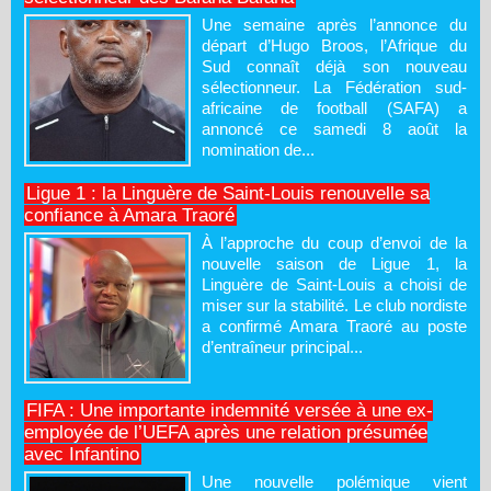
Une semaine après l’annonce du
départ d’Hugo Broos, l’Afrique du
Sud connaît déjà son nouveau
sélectionneur. La Fédération sud-
africaine de football (SAFA) a
annoncé ce samedi 8 août la
nomination de...
Ligue 1 : la Linguère de Saint-Louis renouvelle sa
confiance à Amara Traoré
À l’approche du coup d’envoi de la
nouvelle saison de Ligue 1, la
Linguère de Saint-Louis a choisi de
miser sur la stabilité. Le club nordiste
a confirmé Amara Traoré au poste
d’entraîneur principal...
FIFA : Une importante indemnité versée à une ex-
employée de l’UEFA après une relation présumée
avec Infantino
Une nouvelle polémique vient