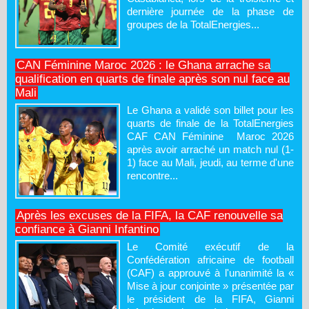
dernière journée de la phase de
groupes de la TotalEnergies...
CAN Féminine Maroc 2026 : le Ghana arrache sa
qualification en quarts de finale après son nul face au
Mali
Le Ghana a validé son billet pour les
quarts de finale de la TotalEnergies
CAF CAN Féminine Maroc 2026
après avoir arraché un match nul (1-
1) face au Mali, jeudi, au terme d'une
rencontre...
Après les excuses de la FIFA, la CAF renouvelle sa
confiance à Gianni Infantino
Le Comité exécutif de la
Confédération africaine de football
(CAF) a approuvé à l'unanimité la «
Mise à jour conjointe » présentée par
le président de la FIFA, Gianni