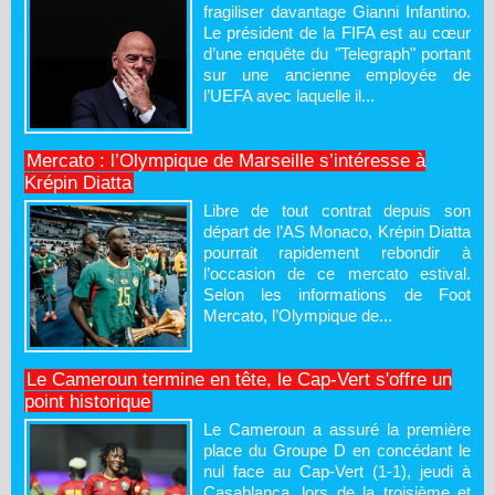
fragiliser davantage Gianni Infantino.
Le président de la FIFA est au cœur
d’une enquête du "Telegraph" portant
sur une ancienne employée de
l’UEFA avec laquelle il...
Mercato : l’Olympique de Marseille s’intéresse à
Krépin Diatta
Libre de tout contrat depuis son
départ de l’AS Monaco, Krépin Diatta
pourrait rapidement rebondir à
l’occasion de ce mercato estival.
Selon les informations de Foot
Mercato, l’Olympique de...
Le Cameroun termine en tête, le Cap-Vert s'offre un
point historique
Le Cameroun a assuré la première
place du Groupe D en concédant le
nul face au Cap-Vert (1-1), jeudi à
Casablanca, lors de la troisième et