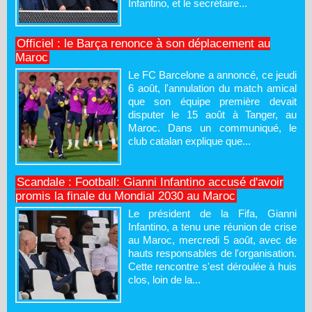
Infantino, et le secrétaire...
Officiel : le Barça renonce à son déplacement au
Maroc
Le FC Barcelone a annoncé, ce jeudi
6 août, l'annulation du match amical
que son équipe première devait
disputer le 15 août à Tanger, au
Maroc. Dans un communiqué, le
club catalan explique que...
Scandale : Football: Gianni Infantino accusé d'avoir
promis la finale du Mondial 2030 au Maroc
Le président de la Fifa, Gianni
Infantino, a tenu une réunion de crise
au Maroc, mercredi 5 août, avec de
hauts responsables de l'organisation.
Cette rencontre s'est déroulée à huis
clos, loin de la...