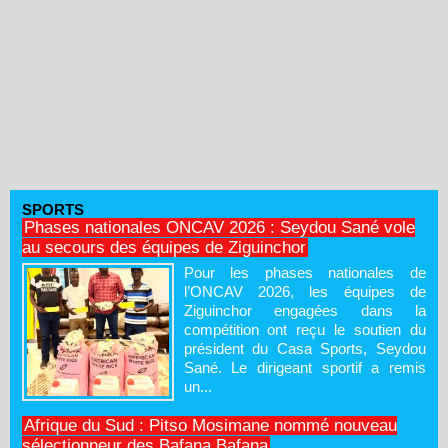
SPORTS
Phases nationales ONCAV 2026 : Seydou Sané vole
au secours des équipes de Ziguinchor
Pour les phases nationales de
l’ONCAV 2026, les équipes de
Ziguinchor engagées dans la
compétition ont reçu le soutien du
président du Casa Sports, Seydou
Sané. Le dirigeant sportif a remis
un...
Afrique du Sud : Pitso Mosimane nommé nouveau
sélectionneur des Bafana Bafana