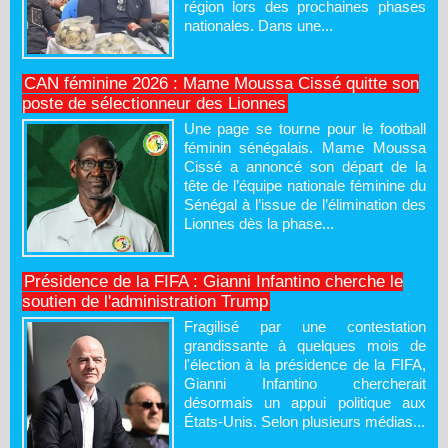
région lors des prochaines phases
nationales. Dans une...
CAN féminine 2026 : Mame Moussa Cissé quitte son
poste de sélectionneur des Lionnes
Une page se tourne pour le football
féminin sénégalais. Mame Moussa
Cissé a annoncé son départ de la
tête de l’équipe nationale féminine du
Sénégal à l’issue de l’élimination des
Lionnes dès la phase...
Présidence de la FIFA : Gianni Infantino cherche le
soutien de l'administration Trump
Fragilisé par une contestation
grandissante à quelques mois de
l'élection à la présidence de la FIFA,
Gianni Infantino chercherait
désormais un appui politique aux
États-Unis. Selon plusieurs médias...