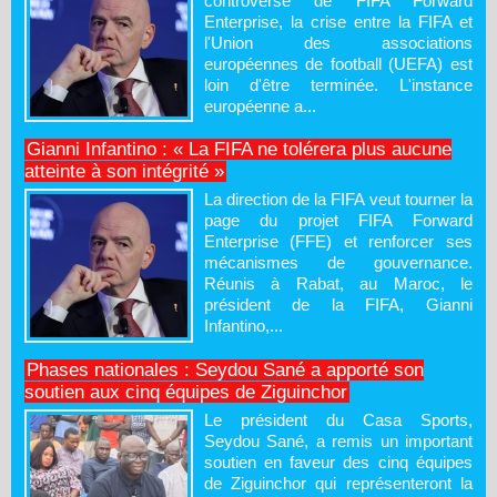
controversé de FIFA Forward
Enterprise, la crise entre la FIFA et
l'Union des associations
européennes de football (UEFA) est
loin d'être terminée. L'instance
européenne a...
Gianni Infantino : « La FIFA ne tolérera plus aucune
atteinte à son intégrité »
La direction de la FIFA veut tourner la
page du projet FIFA Forward
Enterprise (FFE) et renforcer ses
mécanismes de gouvernance.
Réunis à Rabat, au Maroc, le
président de la FIFA, Gianni
Infantino,...
Phases nationales : Seydou Sané a apporté son
soutien aux cinq équipes de Ziguinchor
Le président du Casa Sports,
Seydou Sané, a remis un important
soutien en faveur des cinq équipes
de Ziguinchor qui représenteront la