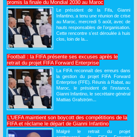
promis la finale du Mondial 2030 au Maroc
Le président de la Fifa, Gianni
Infantino, a tenu une réunion de crise
au Maroc, mercredi 5 août, avec de
hauts responsables de l'organisation.
Cette rencontre s'est déroulée à huis
clos, loin de la...
Football : la FIFA présente ses excuses après le
retrait du projet FIFA Forward Enterprise
La FIFA reconnaît des erreurs dans
la gestion du projet FIFA Forward
Enterprise (FFE). Réunis à Rabat, au
Maroc, le président de l'instance,
Gianni Infantino, le secrétaire général
Mattias Grafström...
L'UEFA maintient son boycott des compétitions de la
FIFA et réclame le départ de Gianni Infantino
Malgré le retrait du projet