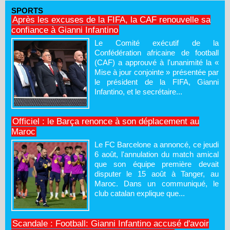
SPORTS
Après les excuses de la FIFA, la CAF renouvelle sa
confiance à Gianni Infantino
Le Comité exécutif de la
Confédération africaine de football
(CAF) a approuvé à l'unanimité la «
Mise à jour conjointe » présentée par
le président de la FIFA, Gianni
Infantino, et le secrétaire...
Officiel : le Barça renonce à son déplacement au
Maroc
Le FC Barcelone a annoncé, ce jeudi
6 août, l'annulation du match amical
que son équipe première devait
disputer le 15 août à Tanger, au
Maroc. Dans un communiqué, le
club catalan explique que...
Scandale : Football: Gianni Infantino accusé d'avoir