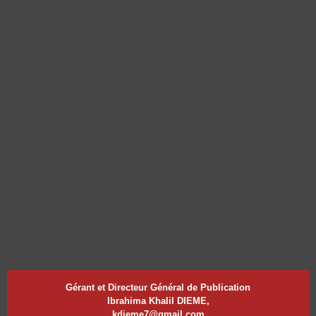
Gérant et Directeur Général de Publication
Ibrahima Khalil DIEME,
kdieme7@gmail.com