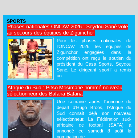
SPORTS
Phases nationales ONCAV 2026 : Seydou Sané vole
au secours des équipes de Ziguinchor
Pour les phases nationales de
l’ONCAV 2026, les équipes de
Ziguinchor engagées dans la
compétition ont reçu le soutien du
président du Casa Sports, Seydou
Sané. Le dirigeant sportif a remis
un...
Afrique du Sud : Pitso Mosimane nommé nouveau
sélectionneur des Bafana Bafana
Une semaine après l’annonce du
départ d’Hugo Broos, l’Afrique du
Sud connaît déjà son nouveau
sélectionneur. La Fédération sud-
africaine de football (SAFA) a
annoncé ce samedi 8 août la
nomination de...