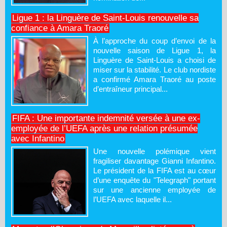
Ligue 1 : la Linguère de Saint-Louis renouvelle sa
confiance à Amara Traoré
À l’approche du coup d’envoi de la
nouvelle saison de Ligue 1, la
Linguère de Saint-Louis a choisi de
miser sur la stabilité. Le club nordiste
a confirmé Amara Traoré au poste
d’entraîneur principal...
FIFA : Une importante indemnité versée à une ex-
employée de l’UEFA après une relation présumée
avec Infantino
Une nouvelle polémique vient
fragiliser davantage Gianni Infantino.
Le président de la FIFA est au cœur
d’une enquête du "Telegraph" portant
sur une ancienne employée de
l’UEFA avec laquelle il...