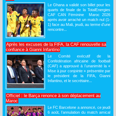
Le Ghana a validé son billet pour les
quarts de finale de la TotalEnergies
CAF CAN Féminine Maroc 2026
après avoir arraché un match nul (1-
1) face au Mali, jeudi, au terme d'une
rencontre...
Après les excuses de la FIFA, la CAF renouvelle sa
confiance à Gianni Infantino
Le Comité exécutif de la
Confédération africaine de football
(CAF) a approuvé à l'unanimité la «
Mise à jour conjointe » présentée par
le président de la FIFA, Gianni
Infantino, et le secrétaire...
Officiel : le Barça renonce à son déplacement au
Maroc
Le FC Barcelone a annoncé, ce jeudi
6 août, l'annulation du match amical