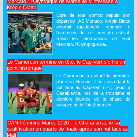
Mercato : l’Olympique de Marseille s’intéresse à
Krépin Diatta
Libre de tout contrat depuis son
départ de l’AS Monaco, Krépin Diatta
pourrait rapidement rebondir à
l’occasion de ce mercato estival.
Selon les informations de Foot
Mercato, l’Olympique de...
Le Cameroun termine en tête, le Cap-Vert s'offre un
point historique
Le Cameroun a assuré la première
place du Groupe D en concédant le
nul face au Cap-Vert (1-1), jeudi à
Casablanca, lors de la troisième et
dernière journée de la phase de
groupes de la TotalEnergies...
CAN Féminine Maroc 2026 : le Ghana arrache sa
qualification en quarts de finale après son nul face au
Mali