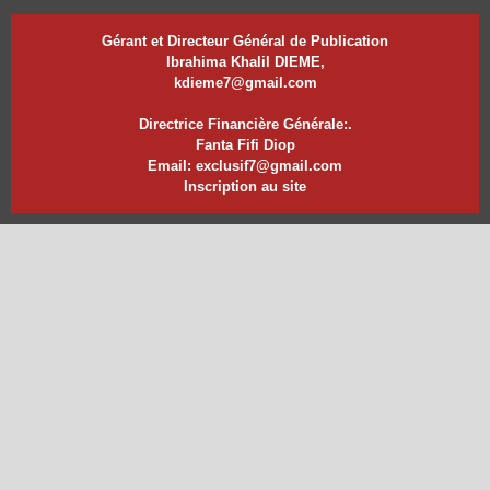
Gérant et Directeur Général de Publication
Ibrahima Khalil DIEME,
kdieme7@gmail.com
Directrice Financière Générale:.
Fanta Fifi Diop
Email: exclusif7@gmail.com
Inscription au site