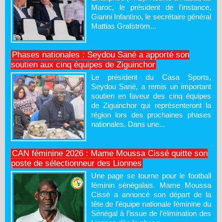
Maroc, le président de l'instance,
Gianni Infantino, le secrétaire général
Mattias Grafström...
Phases nationales : Seydou Sané a apporté son
soutien aux cinq équipes de Ziguinchor
Le président du Casa Sports,
Seydou Sané, a remis un important
soutien en faveur des cinq équipes
de Ziguinchor qui représenteront la
région lors des prochaines phases
nationales. Dans une...
CAN féminine 2026 : Mame Moussa Cissé quitte son
poste de sélectionneur des Lionnes
Une page se tourne pour le football
féminin sénégalais. Mame Moussa
Cissé a annoncé son départ de la
tête de l’équipe nationale féminine du
Sénégal à l’issue de l’élimination des