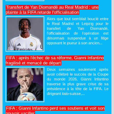
Transfert de Yan Diomandé au Real Madrid : une
plainte à la FIFA retarde l'officialisation
Alors que tout semblait bouclé entre
le Real Madrid et Leipzig pour le
transfert de Yan Diomandé,
l'officialisation de l'opération est
désormais suspendue à un litige
opposant le joueur à son ancien...
FIFA : après l'échec de sa réforme, Gianni Infantino
fragilisé et menacé de départ
Deux semaines seulement après
avoir célébré le succès de la Coupe
du monde 2026, Gianni Infantino
traverse la plus grave crise de sa
présidence à la tête de la FIFA. Le
dirigeant italo-suisse,...
FIFA : Gianni Infantino perd ses soutiens et voit son
pouvoir vaciller