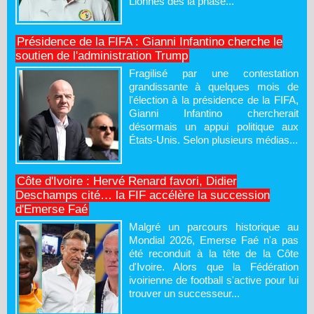
Lionnes dès la phase...
Présidence de la FIFA : Gianni Infantino cherche le
soutien de l'administration Trump
Fragilisé par une contestation
grandissante à quelques mois de
l'élection à la présidence de la FIFA,
Gianni Infantino chercherait
désormais un appui politique aux
États-Unis. Selon plusieurs médias...
Côte d'Ivoire : Hervé Renard favori, Didier
Deschamps cité… la FIF accélère la succession
d'Emerse Faé
Malgré un parcours historique au
Mondial 2026, Emerse Faé n'a pas
été reconduit à la tête de la Côte
d'Ivoire. Alors que la Fédération
ivoirienne de football s'active pour lui
trouver un successeur...