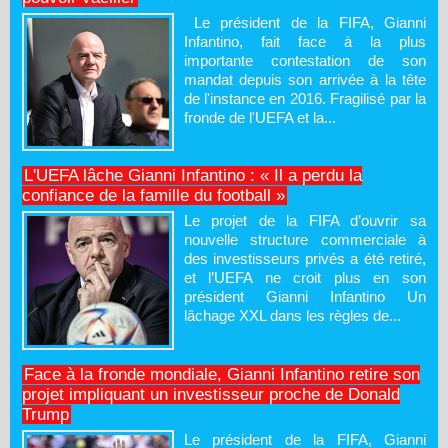
Le président de la FIFA, Gianni
Infantino, fait face à la plus
importante contestation de son
mandat depuis son arrivée à la tête
de l'instance en 2016. Fragilisé par la
fronde de l'UEFA et la...
L'UEFA lâche Gianni Infantino : « Il a perdu la
confiance de la famille du football »
Le projet de la FIFA d’ouvrir sa
nouvelle structure commerciale à
des investisseurs privés a été retiré,
et l’UEFA ne croit plus en son
président Gianni Infantino Un
lâchage XXL dans les règles de...
Face à la fronde mondiale, Gianni Infantino retire son
projet impliquant un investisseur proche de Donald
Trump
Le président de la FIFA, Gianni