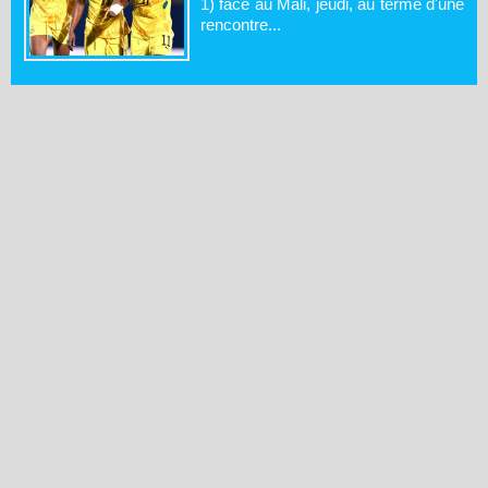
1) face au Mali, jeudi, au terme d'une
rencontre...