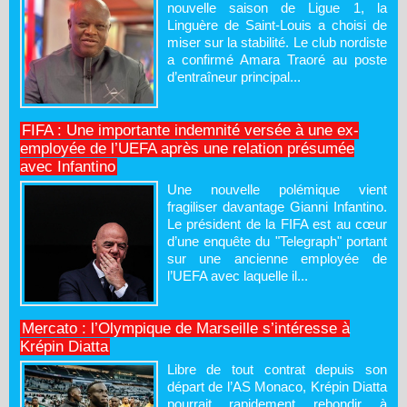
nouvelle saison de Ligue 1, la
Linguère de Saint-Louis a choisi de
miser sur la stabilité. Le club nordiste
a confirmé Amara Traoré au poste
d’entraîneur principal...
FIFA : Une importante indemnité versée à une ex-
employée de l’UEFA après une relation présumée
avec Infantino
Une nouvelle polémique vient
fragiliser davantage Gianni Infantino.
Le président de la FIFA est au cœur
d’une enquête du "Telegraph" portant
sur une ancienne employée de
l’UEFA avec laquelle il...
Mercato : l’Olympique de Marseille s’intéresse à
Krépin Diatta
Libre de tout contrat depuis son
départ de l’AS Monaco, Krépin Diatta
pourrait rapidement rebondir à