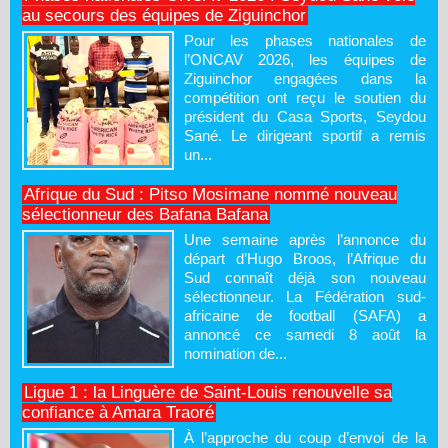
au secours des équipes de Ziguinchor
Pour les phases nationales de
l’ONCAV 2026, les équipes de
Ziguinchor engagées dans la
compétition ont reçu le soutien du
président du Casa Sports, Seydou
Sané. Le dirigeant sportif a remis
un...
Afrique du Sud : Pitso Mosimane nommé nouveau
sélectionneur des Bafana Bafana
Une semaine après l’annonce du
départ d’Hugo Broos, l’Afrique du
Sud connaît déjà son nouveau
sélectionneur. La Fédération sud-
africaine de football (SAFA) a
annoncé ce samedi 8 août la
nomination de...
Ligue 1 : la Linguère de Saint-Louis renouvelle sa
confiance à Amara Traoré
À l’approche du coup d’envoi de la