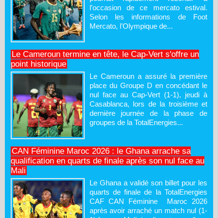
l’occasion de ce mercato estival.
Selon les informations de Foot
Mercato, l’Olympique de...
Le Cameroun termine en tête, le Cap-Vert s'offre un
point historique
Le Cameroun a assuré la première
place du Groupe D en concédant le
nul face au Cap-Vert (1-1), jeudi à
Casablanca, lors de la troisième et
dernière journée de la phase de
groupes de la TotalEnergies...
CAN Féminine Maroc 2026 : le Ghana arrache sa
qualification en quarts de finale après son nul face au
Mali
Le Ghana a validé son billet pour les
quarts de finale de la TotalEnergies
CAF CAN Féminine Maroc 2026
après avoir arraché un match nul (1-