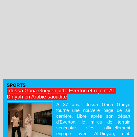
SPORTS
Idrissa Gana Gueye quitte Everton et rejoint Al-
Diriyah en Arabie saoudite
À 37 ans, Idrissa Gana Gueye
tourne une nouvelle page de sa
carrière. Libre après son départ
d’Everton, le milieu de terrain
sénégalais s’est officiellement
engagé avec Al-Diriyah, club