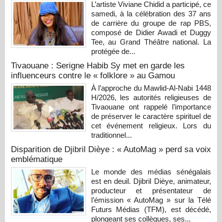
L’artiste Viviane Chidid a participé, ce
samedi, à la célébration des 37 ans
de carrière du groupe de rap PBS,
composé de Didier Awadi et Duggy
Tee, au Grand Théâtre national. La
protégée de...
Tivaouane : Serigne Habib Sy met en garde les
influenceurs contre le « folklore » au Gamou
À l’approche du Mawlid-Al-Nabi 1448
H/2026, les autorités religieuses de
Tivaouane ont rappelé l’importance
de préserver le caractère spirituel de
cet événement religieux. Lors du
traditionnel...
Disparition de Djibril Dièye : « AutoMag » perd sa voix
emblématique
Le monde des médias sénégalais
est en deuil. Djibril Dièye, animateur,
producteur et présentateur de
l’émission « AutoMag » sur la Télé
Futurs Médias (TFM), est décédé,
plongeant ses collègues, ses...