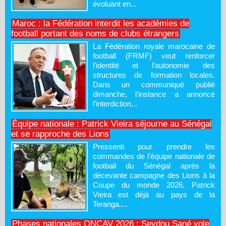
évoluant en...
Maroc : la Fédération interdit les académies de
football portant des noms de clubs étrangers
La Fédération royale marocaine de
football (FRMF) veut renforcer
l’identité et l’autonomie des
structures de formation locales.
Dans un communiqué publié
dimanche, l’instance a annoncé
l’interdiction...
Équipe nationale : Patrick Vieira séjourne au Sénégal
et se rapproche des Lions
Pressenti pour prendre les
commandes de l’équipe nationale de
football du Sénégal après la
décevante campagne des Lions à la
Coupe du monde 2026, Patrick
Vieira est déjà au pays de la
Teranga....
Phases nationales ONCAV 2026 : Seydou Sané vole