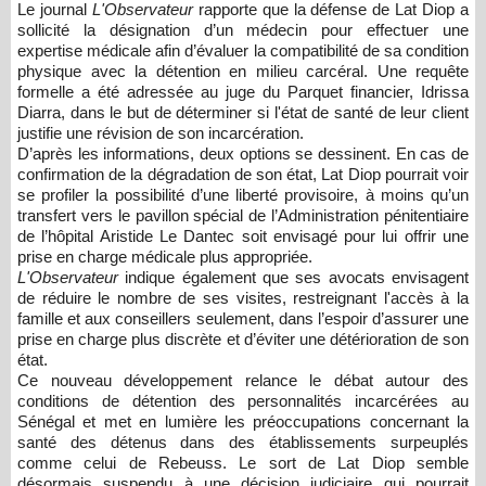
Le journal
L'Observateur
rapporte que la défense de Lat Diop a
sollicité la désignation d’un médecin pour effectuer une
expertise médicale afin d’évaluer la compatibilité de sa condition
physique avec la détention en milieu carcéral. Une requête
formelle a été adressée au juge du Parquet financier, Idrissa
Diarra, dans le but de déterminer si l'état de santé de leur client
justifie une révision de son incarcération.
D’après les informations, deux options se dessinent. En cas de
confirmation de la dégradation de son état, Lat Diop pourrait voir
se profiler la possibilité d’une liberté provisoire, à moins qu’un
transfert vers le pavillon spécial de l’Administration pénitentiaire
de l’hôpital Aristide Le Dantec soit envisagé pour lui offrir une
prise en charge médicale plus appropriée.
L'Observateur
indique également que ses avocats envisagent
de réduire le nombre de ses visites, restreignant l'accès à la
famille et aux conseillers seulement, dans l’espoir d’assurer une
prise en charge plus discrète et d’éviter une détérioration de son
état.
Ce nouveau développement relance le débat autour des
conditions de détention des personnalités incarcérées au
Sénégal et met en lumière les préoccupations concernant la
santé des détenus dans des établissements surpeuplés
comme celui de Rebeuss. Le sort de Lat Diop semble
désormais suspendu à une décision judiciaire qui pourrait