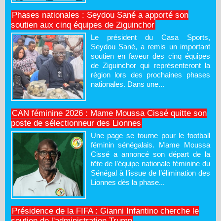
Phases nationales : Seydou Sané a apporté son
soutien aux cinq équipes de Ziguinchor
Le président du Casa Sports,
Seydou Sané, a remis un important
soutien en faveur des cinq équipes
de Ziguinchor qui représenteront la
région lors des prochaines phases
nationales. Dans une...
CAN féminine 2026 : Mame Moussa Cissé quitte son
poste de sélectionneur des Lionnes
Une page se tourne pour le football
féminin sénégalais. Mame Moussa
Cissé a annoncé son départ de la
tête de l’équipe nationale féminine du
Sénégal à l’issue de l’élimination des
Lionnes dès la phase...
Présidence de la FIFA : Gianni Infantino cherche le
soutien de l'administration Trump