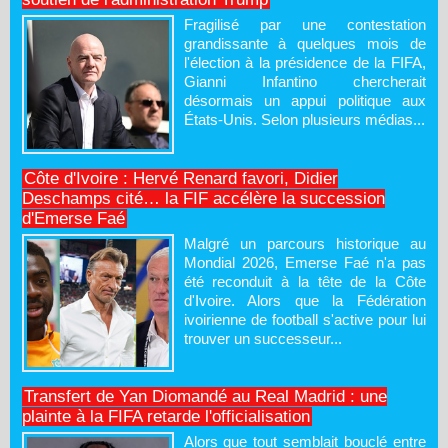
Fragilisé par une contestation
grandissante à quelques mois de
l'élection à la présidence de la FIFA,
Gianni Infantino chercherait
désormais un appui politique aux
États-Unis. Selon plusieurs médias...
Côte d'Ivoire : Hervé Renard favori, Didier
Deschamps cité… la FIF accélère la succession
d'Emerse Faé
Malgré un parcours historique au
Mondial 2026, Emerse Faé n'a pas
été reconduit à la tête de la Côte
d'Ivoire. Alors que la Fédération
ivoirienne de football s'active pour lui
trouver un successeur...
Transfert de Yan Diomandé au Real Madrid : une
plainte à la FIFA retarde l'officialisation
Alors que tout semblait bouclé entre