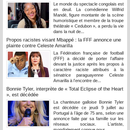
Le monde du spectacle congolais est
en deuil. La comédienne Wilfrid
Mandé, figure montante de la scène
humoristique et membre de la troupe
théâtrale « Cedubon », a perdu la vie
dans la nuit de...
Propos racistes visant Mbappé : la FFF annonce une
plainte contre Celeste Amarilla
La Fédération française de football
(FFF) a décidé de porter l'affaire
devant la justice après les propos à
caractère raciste attribués à la
sénatrice paraguayenne Celeste
Amarilla à l'encontre de...
Bonnie Tyler, interprète de « Total Eclipse of the Heart
», est décédée
La chanteuse galloise Bonnie Tyler
est décédée ce jeudi 9 juillet au
Portugal à l'âge de 75 ans, selon une
annonce faite par sa famille sur les
réseaux sociaux. L'artiste,
mondialement connue pour...