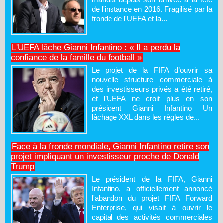
de l'instance en 2016. Fragilisé par la
fronde de l'UEFA et la...
L'UEFA lâche Gianni Infantino : « Il a perdu la
confiance de la famille du football »
Le projet de la FIFA d’ouvrir sa
nouvelle structure commerciale à
des investisseurs privés a été retiré,
et l’UEFA ne croit plus en son
président Gianni Infantino Un
lâchage XXL dans les règles de...
Face à la fronde mondiale, Gianni Infantino retire son
projet impliquant un investisseur proche de Donald
Trump
Le président de la FIFA, Gianni
Infantino, a officiellement annoncé
l'abandon du projet FIFA Forward
Enterprise, qui visait à ouvrir le
capital des activités commerciales