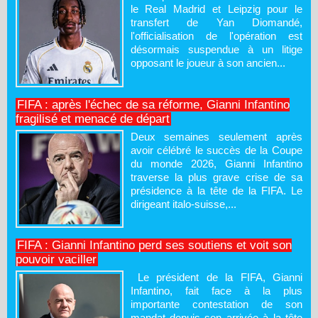
le Real Madrid et Leipzig pour le
transfert de Yan Diomandé,
l'officialisation de l'opération est
désormais suspendue à un litige
opposant le joueur à son ancien...
FIFA : après l'échec de sa réforme, Gianni Infantino
fragilisé et menacé de départ
Deux semaines seulement après
avoir célébré le succès de la Coupe
du monde 2026, Gianni Infantino
traverse la plus grave crise de sa
présidence à la tête de la FIFA. Le
dirigeant italo-suisse,...
FIFA : Gianni Infantino perd ses soutiens et voit son
pouvoir vaciller
Le président de la FIFA, Gianni
Infantino, fait face à la plus
importante contestation de son
mandat depuis son arrivée à la tête