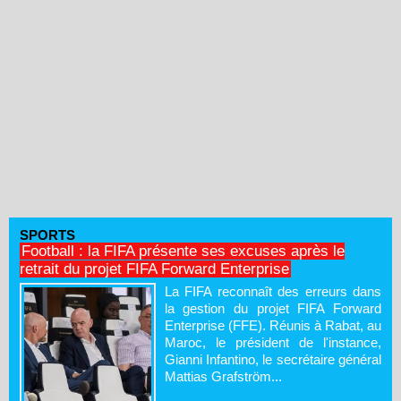
SPORTS
Football : la FIFA présente ses excuses après le
retrait du projet FIFA Forward Enterprise
La FIFA reconnaît des erreurs dans
la gestion du projet FIFA Forward
Enterprise (FFE). Réunis à Rabat, au
Maroc, le président de l'instance,
Gianni Infantino, le secrétaire général
Mattias Grafström...