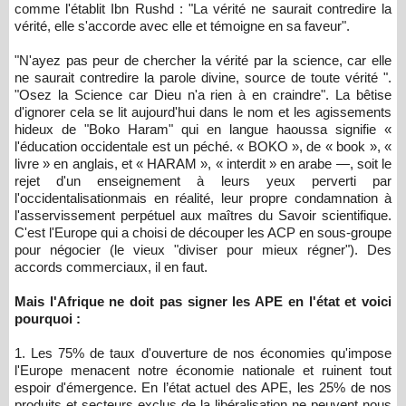
comme l'établit Ibn Rushd : "La vérité ne saurait contredire la
vérité, elle s'accorde avec elle et témoigne en sa faveur".
"N'ayez pas peur de chercher la vérité par la science, car elle
ne saurait contredire la parole divine, source de toute vérité ".
"Osez la Science car Dieu n'a rien à en craindre". La bêtise
d'ignorer cela se lit aujourd'hui dans le nom et les agissements
hideux de "Boko Haram" qui en langue haoussa signifie «
l'éducation occidentale est un péché. « BOKO », de « book », «
livre » en anglais, et « HARAM », « interdit » en arabe —, soit le
rejet d'un enseignement à leurs yeux perverti par
l'occidentalisationmais en réalité, leur propre condamnation à
l'asservissement perpétuel aux maîtres du Savoir scientifique.
C'est l'Europe qui a choisi de découper les ACP en sous-groupe
pour négocier (le vieux "diviser pour mieux régner"). Des
accords commerciaux, il en faut.
Mais l'Afrique ne doit pas signer les APE en l'état et voici
pourquoi :
1. Les 75% de taux d'ouverture de nos économies qu'impose
l'Europe menacent notre économie nationale et ruinent tout
espoir d'émergence. En l’état actuel des APE, les 25% de nos
produits et secteurs exclus de la libéralisation ne peuvent nous