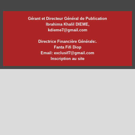
Gérant et Directeur Général de Publication
Ibrahima Khalil DIEME,
kdieme7@gmail.com
Directrice Financière Générale:.
Fanta Fifi Diop
Email: exclusif7@gmail.com
Inscription au site