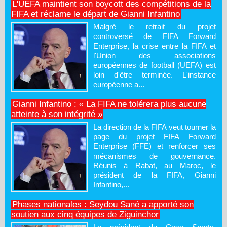
L'UEFA maintient son boycott des compétitions de la
FIFA et réclame le départ de Gianni Infantino
Malgré le retrait du projet
controversé de FIFA Forward
Enterprise, la crise entre la FIFA et
l'Union des associations
européennes de football (UEFA) est
loin d'être terminée. L'instance
européenne a...
Gianni Infantino : « La FIFA ne tolérera plus aucune
atteinte à son intégrité »
La direction de la FIFA veut tourner la
page du projet FIFA Forward
Enterprise (FFE) et renforcer ses
mécanismes de gouvernance.
Réunis à Rabat, au Maroc, le
président de la FIFA, Gianni
Infantino,...
Phases nationales : Seydou Sané a apporté son
soutien aux cinq équipes de Ziguinchor