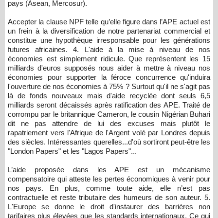
pays (Asean, Mercosur).
Accepter la clause NPF telle qu’elle figure dans l’APE actuel est
un frein à la diversification de notre partenariat commercial et
constitue une hypothèque irresponsable pour les générations
futures africaines. 4. L'aide à la mise à niveau de nos
économies est simplement ridicule. Que représentent les 15
milliards d'euros supposés nous aider à mettre à niveau nos
économies pour supporter la féroce concurrence qu'induira
l'ouverture de nos économies à 75% ? Surtout qu'il ne s'agit pas
là de fonds nouveaux mais d'aide recyclée dont seuls 6,5
milliards seront décaissés après ratification des APE. Traité de
corrompu par le britannique Cameron, le cousin Nigérian Buhari
dit ne pas attendre de lui des excuses mais plutôt le
rapatriement vers l'Afrique de l'Argent volé par Londres depuis
des siècles. Intéressantes querelles...d'où sortiront peut-être les
"London Papers" et les "Lagos Papers"...
L’aide proposée dans les APE est un mécanisme
compensatoire qui atteste les pertes économiques à venir pour
nos pays. En plus, comme toute aide, elle n’est pas
contractuelle et reste tributaire des humeurs de son auteur. 5.
L'Europe se donne le droit d'instaurer des barrières non
tarifaires plus élevées que les standards internationaux. Ce qui