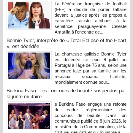
La Fédération française de football
(FFF) a décidé de porter l'affaire
devant la justice après les propos à
caractère raciste attribués à la
sénatrice paraguayenne Celeste
Amarilla à l'encontre de...
Bonnie Tyler, interprète de « Total Eclipse of the Heart
», est décédée
La chanteuse galloise Bonnie Tyler
est décédée ce jeudi 9 juillet au
Portugal à l'âge de 75 ans, selon une
annonce faite par sa famille sur les
réseaux sociaux. L'artiste,
mondialement connue pour...
Burkina Faso : les concours de beauté suspendus par
la junte militaire
e Burkina Faso engage une refonte
du cadre réglementaire des
concours de beauté. Dans un
communiqué publié ce 8 juin 2026, le
ministère de la Communication, de la
Culture, des Arts et du Tourisme a...