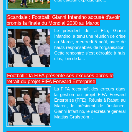
Scandale : Football: Gianni Infantino accusé d'avoir
promis la finale du Mondial 2030 au Maroc
Le président de la Fifa, Gianni
Infantino, a tenu une réunion de crise
au Maroc, mercredi 5 août, avec de
hauts responsables de l'organisation.
Cette rencontre s'est déroulée à huis
clos, loin de la...
Football : la FIFA présente ses excuses après le
retrait du projet FIFA Forward Enterprise
La FIFA reconnaît des erreurs dans
la gestion du projet FIFA Forward
Enterprise (FFE). Réunis à Rabat, au
Maroc, le président de l'instance,
Gianni Infantino, le secrétaire général
Mattias Grafström...