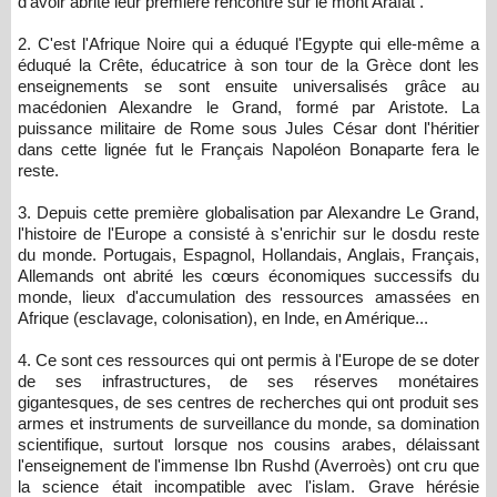
d'avoir abrité leur première rencontre sur le mont Arafat .
2. C'est l'Afrique Noire qui a éduqué l'Egypte qui elle-même a
éduqué la Crête, éducatrice à son tour de la Grèce dont les
enseignements se sont ensuite universalisés grâce au
macédonien Alexandre le Grand, formé par Aristote. La
puissance militaire de Rome sous Jules César dont l'héritier
dans cette lignée fut le Français Napoléon Bonaparte fera le
reste.
3. Depuis cette première globalisation par Alexandre Le Grand,
l'histoire de l'Europe a consisté à s'enrichir sur le dosdu reste
du monde. Portugais, Espagnol, Hollandais, Anglais, Français,
Allemands ont abrité les cœurs économiques successifs du
monde, lieux d'accumulation des ressources amassées en
Afrique (esclavage, colonisation), en Inde, en Amérique...
4. Ce sont ces ressources qui ont permis à l'Europe de se doter
de ses infrastructures, de ses réserves monétaires
gigantesques, de ses centres de recherches qui ont produit ses
armes et instruments de surveillance du monde, sa domination
scientifique, surtout lorsque nos cousins arabes, délaissant
l'enseignement de l'immense Ibn Rushd (Averroès) ont cru que
la science était incompatible avec l'islam. Grave hérésie