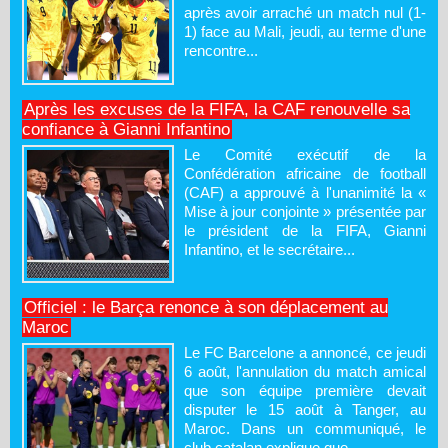
après avoir arraché un match nul (1-
1) face au Mali, jeudi, au terme d'une
rencontre...
Après les excuses de la FIFA, la CAF renouvelle sa
confiance à Gianni Infantino
Le Comité exécutif de la
Confédération africaine de football
(CAF) a approuvé à l'unanimité la «
Mise à jour conjointe » présentée par
le président de la FIFA, Gianni
Infantino, et le secrétaire...
Officiel : le Barça renonce à son déplacement au
Maroc
Le FC Barcelone a annoncé, ce jeudi
6 août, l'annulation du match amical
que son équipe première devait
disputer le 15 août à Tanger, au
Maroc. Dans un communiqué, le
club catalan explique que...