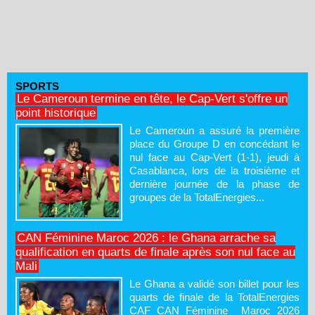
SPORTS
Le Cameroun termine en tête, le Cap-Vert s'offre un
point historique
Le Cameroun a assuré la première
place du Groupe D en concédant le
nul face au Cap-Vert (1-1), jeudi à
Casablanca, lors de la troisième et
dernière journée de la phase de
groupes de la TotalEnergies...
CAN Féminine Maroc 2026 : le Ghana arrache sa
qualification en quarts de finale après son nul face au
Mali
Le Ghana a validé son billet pour les
quarts de finale de la TotalEnergies
CAF CAN Féminine Maroc 2026