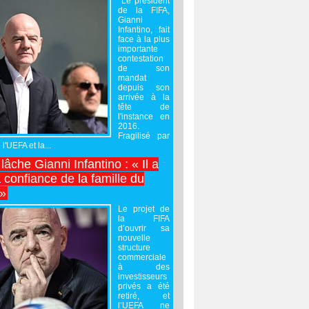
Le président
de la FIFA,
Gianni
Infantino, fait
face à la plus
importante
contestation
de son
mandat
depuis son
arrivée à la
tête de
l'instance en
2016.
Fragilisé par
 l'UEFA et la...
âche Gianni Infantino : « Il a
 confiance de la famille du
 »
Le projet de
la FIFA
d’ouvrir sa
nouvelle
structure
commerciale
à des
investisseurs
privés a été
retiré, et
l’UEFA ne