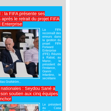
l : la FIFA présente ses
après le retrait du projet FIFA
 Enterprise
La FIFA
reconnaît des
erreurs dans
la gestion du
projet FIFA
Forward
Enterprise
(FFE). Réunis
à Rabat, au
Maroc, le
président de
l'instance,
Gianni
Infantino, le
secrétaire
ias Grafström...
nationales : Seydou Sané a
 son soutien aux cinq équipes
inchor
Le président
du Casa