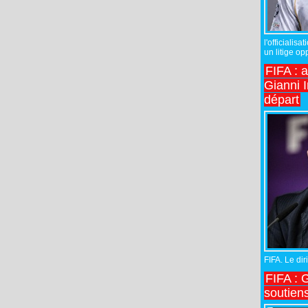
l'officiali
un litige op
FIFA : 
Gianni I
départ
FIFA. Le diri
FIFA : 
soutiens