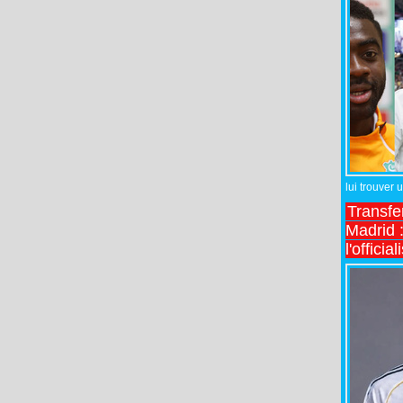
lui trouver 
Transfe
Madrid :
l'officia