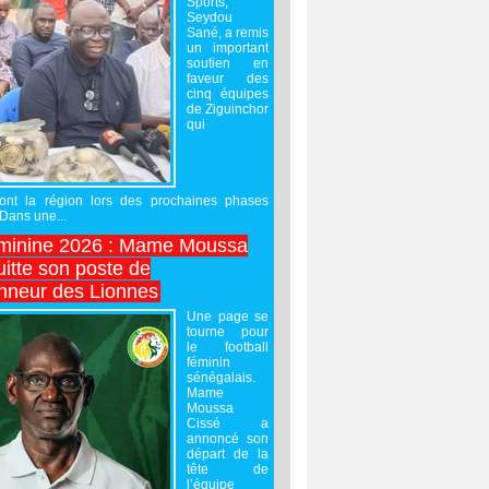
Sports,
Seydou
Sané, a remis
un important
soutien en
faveur des
cinq équipes
de Ziguinchor
qui
ront la région lors des prochaines phases
 Dans une...
minine 2026 : Mame Moussa
uitte son poste de
onneur des Lionnes
Une page se
tourne pour
le football
féminin
sénégalais.
Mame
Moussa
Cissé a
annoncé son
départ de la
tête de
l’équipe