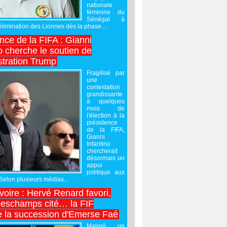
nationale
féminine du
Sénégal à
’élimination des Lionnes dès la phase...
nce de la FIFA : Gianni
o cherche le soutien de
stration Trump
Fragilisé par
une
contestation
grandissante
à quelques
mois de
l'élection à la
présidence
de la FIFA,
Gianni
Infantino
chercherait
désormais un
appui
politique aux
 Selon plusieurs médias...
Ivoire : Hervé Renard favori,
Deschamps cité… la FIF
e la succession d'Emerse Faé
Malgré un