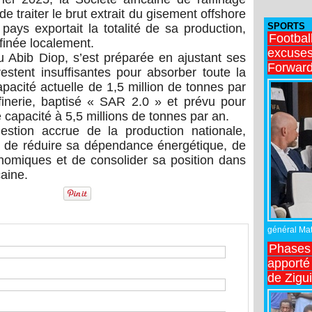
 traiter le brut extrait du gisement offshore
SPORTS
pays exportait la totalité de sa production,
Footbal
ffinée localement.
excuses 
Abib Diop, s’est préparée en ajustant ses
Forward
 restent insuffisantes pour absorber toute la
pacité actuelle de 1,5 million de tonnes par
finerie, baptisé « SAR 2.0 » et prévu pour
 capacité à 5,5 millions de tonnes par an.
stion accrue de la production nationale,
l de réduire sa dépendance énergétique, de
omiques et de consolider sa position dans
caine.
général Matt
Phases 
apporté
de Zigu