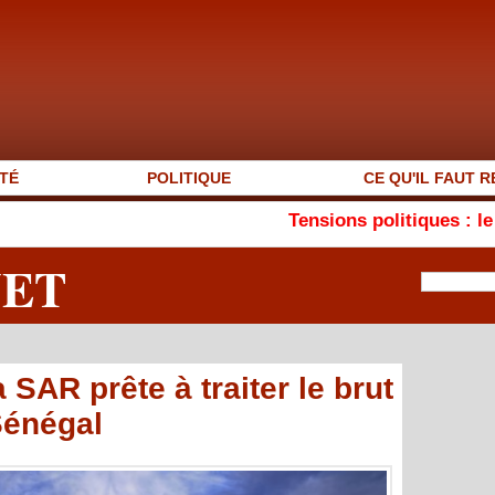
TÉ
POLITIQUE
CE QU'IL FAUT R
Tensions politiques : le MEJSM plaide
NET
 SAR prête à traiter le brut
Sénégal