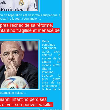
sation de l'opération est désormais suspendue à
posant le joueur à son ancien...
après l'échec de sa réforme,
nfantino fragilisé et menacé de
Deux
semaines
seulement
après avoir
célébré le
succès de la
Coupe du
monde 2026,
Gianni
Infantino
traverse la
plus grave
crise de sa
présidence à
la tête de la
geant italo-suisse,...
Gianni Infantino perd ses
 et voit son pouvoir vaciller