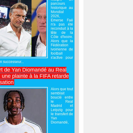
parcours
historique au
Mondial
2026,
Emerse Faé
n'a pas été
reconduit à la
tête de la
Côte d'Ivoire.
Alors que la
Fédération
ivoirienne de
football
s'active pour
un successeur...
rt de Yan Diomandé au Real
 une plainte à la FIFA retarde
lisation
Alors que tout
semblait
bouclé entre
le Real
Madrid et
Leipzig pour
le transfert de
Yan
Diomandé,