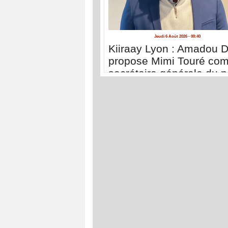
Jeudi 6 Août 2026 - 00:40
Kiiraay Lyon : Amadou D
propose Mimi Touré co
secrétaire générale du pa