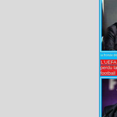
la fronde de
L'UEFA l
perdu la
football