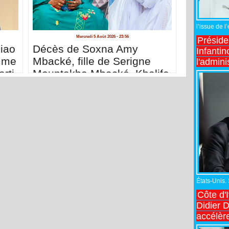
l’issue de l
Mercredi 5 Août 2026 - 23:56
Préside
iao
Décès de Soxna Amy
Infantin
mme
Mbacké, fille de Serigne
l'admini
rti
Mountakha Mbacké, Khalife
général des Mourides
États-Unis.
Côte d'
Didier 
accélèr