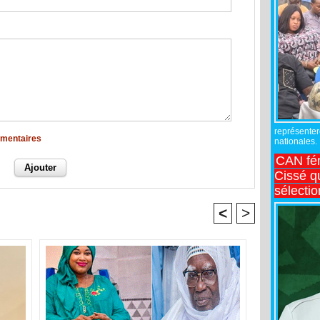
représente
mmentaires
nationales.
CAN fé
Cissé q
sélecti
<
>