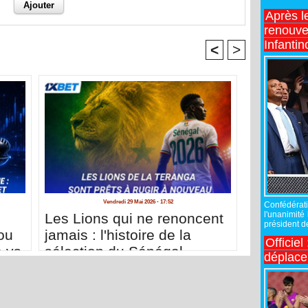
Après l
renouve
Infantin
<
>
Vendredi 29 Mai 2026 - 17:52
Confédérati
l'unanimité
Les Lions qui ne renoncent
président de
ou
jamais : l'histoire de la
Officiel
e vs
sélection du Sénégal
déplac