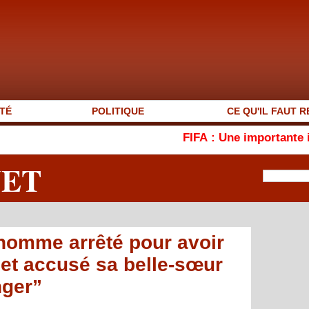
TÉ
POLITIQUE
CE QU'IL FAUT R
FIFA : Une importante indemnité ve
NET
 homme arrêté pour avoir
 et accusé sa belle-sœur
nger”