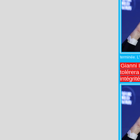
terminée. L
Gianni 
tolérera
intégrit