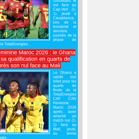
concédant le
nul face au
Cap-Vert (1-
1), jeudi à
Casablanca,
lors de la
troisième et
dernière
journée de la
phase de
la TotalEnergies...
minine Maroc 2026 : le Ghana
sa qualification en quarts de
près son nul face au Mali
Le Ghana a
validé son
billet pour les
quarts de
finale de la
TotalEnergies
CAF CAN
Féminine
Maroc 2026
après avoir
arraché un
match nul (1-
1) face au
Mali, jeudi,
au terme
tre...