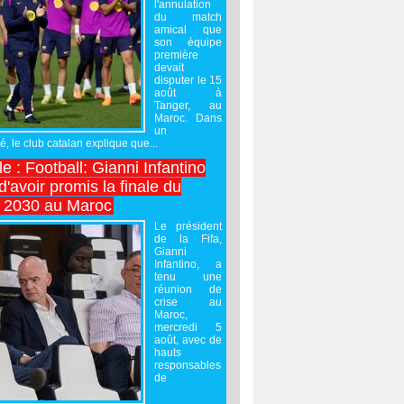
l'annulation
du match
amical que
son équipe
première
devait
disputer le 15
août à
Tanger, au
Maroc. Dans
un
 le club catalan explique que...
e : Football: Gianni Infantino
'avoir promis la finale du
 2030 au Maroc
Le président
de la Fifa,
Gianni
Infantino, a
tenu une
réunion de
crise au
Maroc,
mercredi 5
août, avec de
hauts
responsables
de