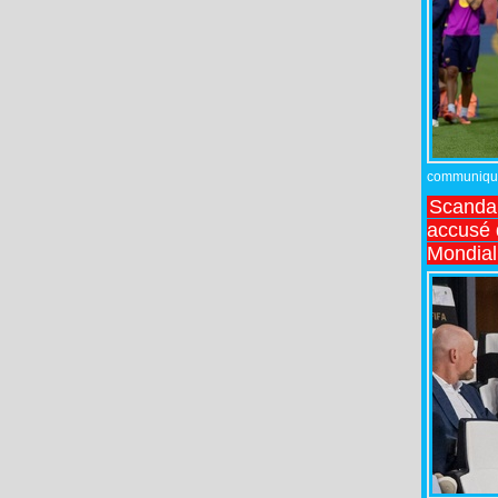
communiqué,
Scandal
accusé d
Mondial