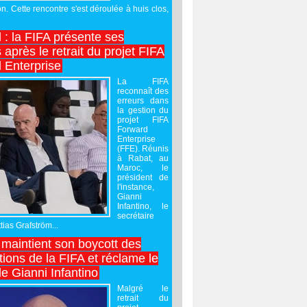
on. Cette rencontre s'est déroulée à huis clos,
l : la FIFA présente ses
après le retrait du projet FIFA
 Enterprise
La FIFA
reconnaît des
erreurs dans
la gestion du
projet FIFA
Forward
Enterprise
(FFE). Réunis
à Rabat, au
Maroc, le
président de
l'instance,
Gianni
Infantino, le
secrétaire
ias Grafström...
maintient son boycott des
ions de la FIFA et réclame le
e Gianni Infantino
Malgré le
retrait du