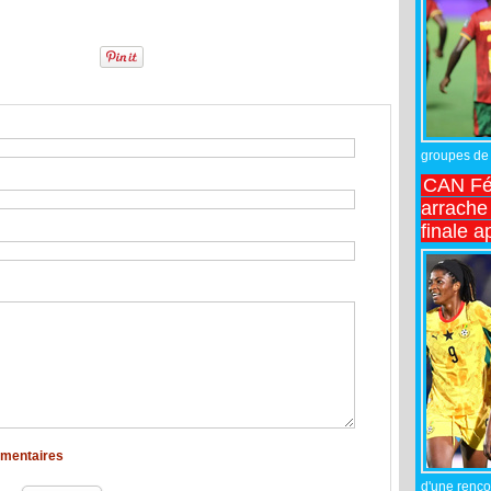
groupes de 
CAN Fé
arrache 
finale a
mmentaires
d'une rencon