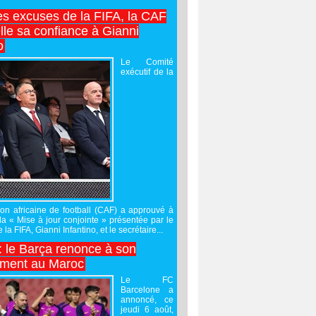
es excuses de la FIFA, la CAF
lle sa confiance à Gianni
o
Le Comité
exécutif de la
on africaine de football (CAF) a approuvé à
 la « Mise à jour conjointe » présentée par le
 la FIFA, Gianni Infantino, et le secrétaire...
 : le Barça renonce à son
ement au Maroc
Le FC
Barcelone a
annoncé, ce
jeudi 6 août,