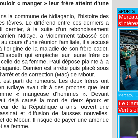
uloir « manger » leur frère atteint d’une
SPORTS
ans la commune de Ndiaganio, l’histoire des
Mercato
es lèvres. Le différend entre ces derniers a
s’intére
di dernier, à la suite d’un rebondissement
 Damien Ndiaye, a violemment tabassé son
 au cours d’une réunion familiale, il a accusé
à l’origine de la maladie de son frère cadet,
Elisabeth qui empêche leur jeune frère de
 celle de sa femme, Paul dépose plainte à la
iaganio. Damien est arrêté puis placé sous
arrêt et de correction (Mac) de Mbour.
t est parti de rumeurs. Les deux frères ont
en Ndiaye avait dit à des proches que leur
comme « mangeuse d’hommes ». Devant
Mercato, l’
urait déjà causé la mort de deux époux et
Le Came
reur de la République a ainsi ouvert une
Vert s'o
assinat et diffusion de fausses nouvelles.
et de Mbour. Il risque de payer une amende
et sa femme.