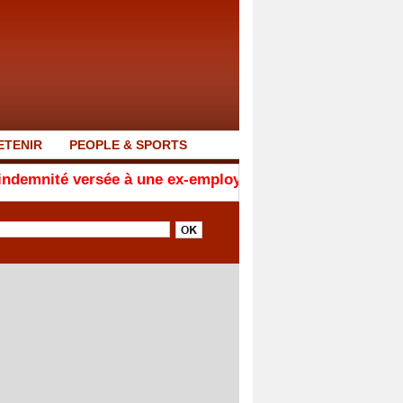
ETENIR
PEOPLE & SPORTS
rsée à une ex-employée de l’UEFA après une relation pré