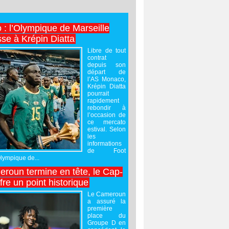
 : l’Olympique de Marseille
sse à Krépin Diatta
Libre de tout
contrat
depuis son
départ de
l’AS Monaco,
Krépin Diatta
pourrait
rapidement
rebondir à
l’occasion de
ce mercato
estival. Selon
les
informations
de Foot
Olympique de...
roun termine en tête, le Cap-
ffre un point historique
Le Cameroun
a assuré la
première
place du
Groupe D en