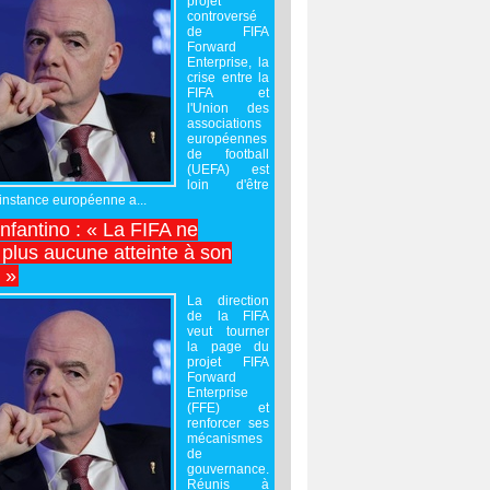
projet
controversé
de FIFA
Forward
Enterprise, la
crise entre la
FIFA et
l'Union des
associations
européennes
de football
(UEFA) est
loin d'être
'instance européenne a...
Infantino : « La FIFA ne
 plus aucune atteinte à son
é »
La direction
de la FIFA
veut tourner
la page du
projet FIFA
Forward
Enterprise
(FFE) et
renforcer ses
mécanismes
de
gouvernance.
Réunis à