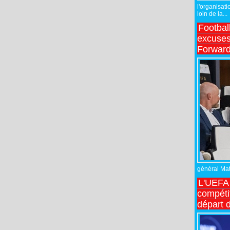
l'organisati
loin de la...
Footbal
excuses 
Forward
général Matt
L'UEFA 
compétit
départ d