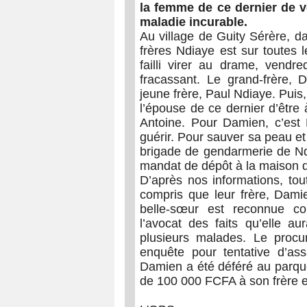
la femme de ce dernier de vo
maladie incurable.
Au village de Guity Sérère, d
frères Ndiaye est sur toutes l
failli virer au drame, vendre
fracassant. Le grand-frère,
jeune frère, Paul Ndiaye. Puis,
l’épouse de ce dernier d’être 
Antoine. Pour Damien, c’est 
guérir. Pour sauver sa peau et
brigade de gendarmerie de Nd
mandat de dépôt à la maison d’
D’après nos informations, tou
compris que leur frère, Dami
belle-sœur est reconnue 
l’avocat des faits qu’elle a
plusieurs malades. Le procu
enquête pour tentative d’ass
Damien a été déféré au parqu
de 100 000 FCFA à son frère 