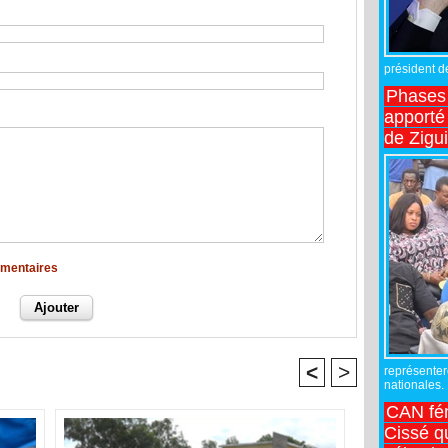
président de
Phases 
apporté
de Zigu
mmentaires
<
>
représente
nationales.
CAN fé
Cissé q