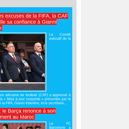
es excuses de la FIFA, la CAF
lle sa confiance à Gianni
o
Le Comité
exécutif de la
on africaine de football (CAF) a approuvé à
 la « Mise à jour conjointe » présentée par le
 la FIFA, Gianni Infantino, et le secrétaire...
 : le Barça renonce à son
ement au Maroc
Le FC
Barcelone a