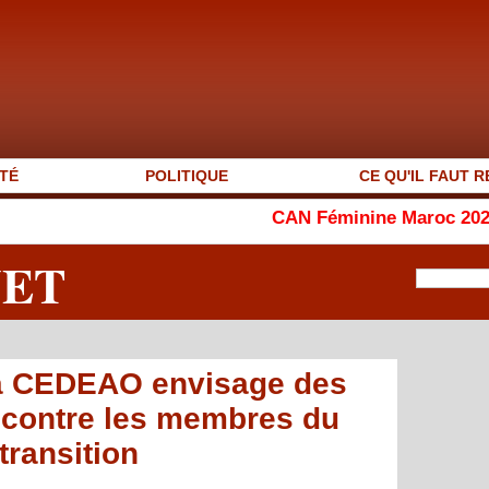
TÉ
POLITIQUE
CE QU'IL FAUT R
CAN Féminine Maroc 2026 : le Ghana a
NET
la CEDEAO envisage des
 contre les membres du
ransition