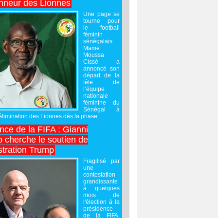
onneur des Lionnes
Une page se
tourne pour
le football
féminin
sénégalais.
Mame
Moussa
Cissé a
annoncé son
départ de la
tête de
l’équipe
nationale
féminine du
Sénégal à
’élimination des Lionnes dès la phase...
nce de la FIFA : Gianni
o cherche le soutien de
stration Trump
Fragilisé par
une
contestation
grandissante
à quelques
mois de
l'élection à la
présidence
de la FIFA,