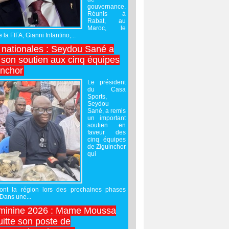
gouvernance.
Réunis à
Rabat, au
Maroc, le
 la FIFA, Gianni Infantino,...
nationales : Seydou Sané a
 son soutien aux cinq équipes
inchor
Le président
du Casa
Sports,
Seydou
Sané, a remis
un important
soutien en
faveur des
cinq équipes
de Ziguinchor
qui
ront la région lors des prochaines phases
 Dans une...
minine 2026 : Mame Moussa
uitte son poste de