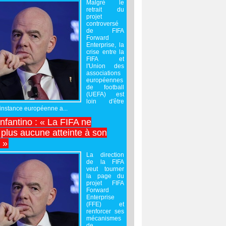
Malgré le
retrait du
projet
controversé
de FIFA
Forward
Enterprise, la
crise entre la
FIFA et
l'Union des
associations
européennes
de football
(UEFA) est
loin d'être
'instance européenne a...
Infantino : « La FIFA ne
 plus aucune atteinte à son
é »
La direction
de la FIFA
veut tourner
la page du
projet FIFA
Forward
Enterprise
(FFE) et
renforcer ses
mécanismes
de