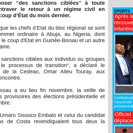
ser "des sanctions ciblées" à toute
ntraver le retour à un régime civil en
SPORTS
coup d’État du mois dernier.
Après l
renouve
 que les chefs d’Etat du bloc régional se sont
Infantin
ommet ordinaire à Abuja, au Nigeria, dont
r le coup d'Etat en Guinée-Bissau et un autre
aine.
 sanctions ciblées aux individus ou groupes
le processus de transition", a déclaré le
n de la Cedeao, Omar Alieu Touray, aux
rencontre.
ssau a eu lieu fin novembre, la veille de
 provisoires des élections présidentielle et
Confédérati
mbre.
l'unanimité
président de
Officiel
 Umaro Sissoco Embalo et celui du candidat
déplac
ias de Costa revendiquaient tous deux la