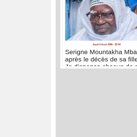
Jeudi 6 Août 2026 - 22:04
Serigne Mountakha Mb
après le décès de sa fille
Je dispense chacun de 
déplacer à Touba pour 
présenter ses condoléa
»