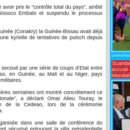
avoir pris le "contrôle total du pays", arrêté
 Sissoco Embalo et suspendu le processus
Guinée (Conakry) la Guinée-Bissau avait déjà
une kyrielle de tentatives de putsch depuis
communiqué,
Scandal
é secoué par une série de coups d’Etat entre
accusé d
so, en Guinée, au Mali et au Niger, pays
Mondial
militaires.
ières semaines ont montré concrètement ce
égionale", a déclaré Omar Alieu Touray, le
on de la Cedeao, lors de la cérémonie
a.
organisée dans une salle de conférence du
 sécurisé entourant la villa présidentielle