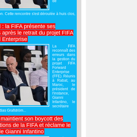
de
on. Cette rencontre s'est déroulée à huis clos,
l : la FIFA présente ses
après le retrait du projet FIFA
 Enterprise
La FIFA
reconnaît des
erreurs dans
la gestion du
projet FIFA
Forward
Enterprise
(FFE). Réunis
à Rabat, au
Maroc, le
président de
l'instance,
Gianni
Infantino, le
secrétaire
ias Grafström...
maintient son boycott des
ions de la FIFA et réclame le
e Gianni Infantino