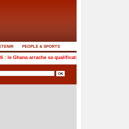
ETENIR
PEOPLE & SPORTS
rrache sa qualification en quarts de finale après son nu