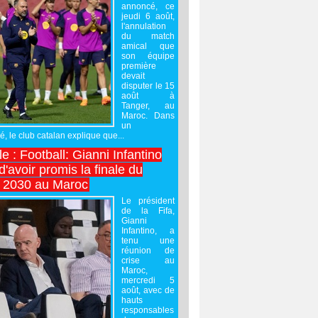
annoncé, ce
jeudi 6 août,
l'annulation
du match
amical que
son équipe
première
devait
disputer le 15
août à
Tanger, au
Maroc. Dans
un
 le club catalan explique que...
e : Football: Gianni Infantino
'avoir promis la finale du
 2030 au Maroc
Le président
de la Fifa,
Gianni
Infantino, a
tenu une
réunion de
crise au
Maroc,
mercredi 5
août, avec de
hauts
responsables