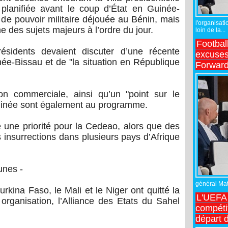
planifiée avant le coup d’État en Guinée-
e de pouvoir militaire déjouée au Bénin, mais
l'organisati
 des sujets majeurs à l’ordre du jour.
loin de la...
Footbal
ésidents devaient discuter d’une récente
excuses 
e-Bissau et de "la situation en République
Forward
ion commerciale, ainsi qu’un "point sur le
Guinée sont également au programme.
e une priorité pour la Cedeao, alors que des
 insurrections dans plusieurs pays d’Afrique
unes -
général Matt
Burkina Faso, le Mali et le Niger ont quitté la
L'UEFA 
rganisation, l’Alliance des Etats du Sahel
compétit
départ d