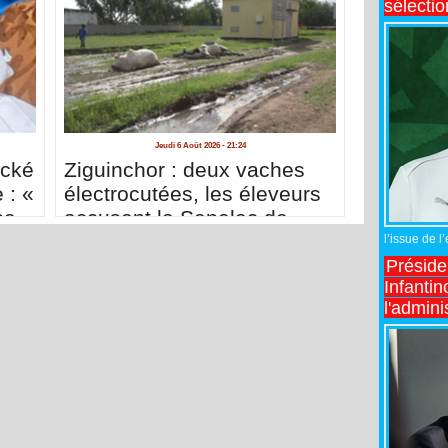
sélecti
Jeudi 6 Août 2026 - 21:24
acké
Ziguinchor : deux vaches
 : «
électrocutées, les éleveurs
se
accusent la Senelec de
me
négligence
l’issue de l
nces
Préside
Infantin
l'admini