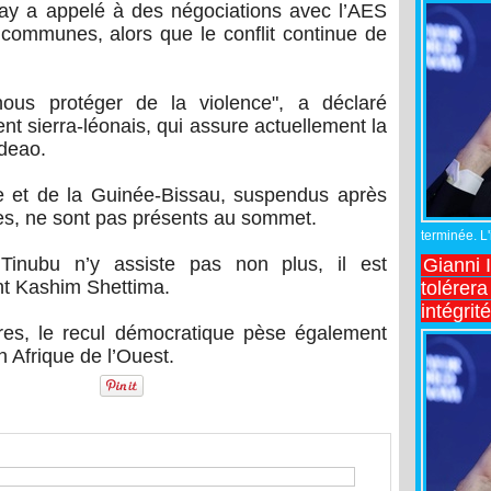
ay a appelé à des négociations avec l’AES
s communes, alors que le conflit continue de
nous protéger de la violence", a déclaré
nt sierra-léonais, qui assure actuellement la
deao.
e et de la Guinée-Bissau, suspendus après
ires, ne sont pas présents au sommet.
terminée. L
 Tinubu n’y assiste pas non plus, il est
Gianni 
ent Kashim Shettima.
tolérera
intégrit
ires, le recul démocratique pèse également
n Afrique de l’Ouest.