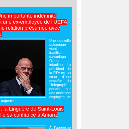
Une importante indemnité
à une ex-employée de l’UEFA
ne relation présumée avec
o
Une nouvelle
polémique
vient
fragiliser
davantage
Gianni
Infantino. Le
président de
la FIFA est au
cœur d’une
enquête du
"Telegraph"
portant sur
une ancienne
employée de
laquelle il...
 : la Linguère de Saint-Louis
lle sa confiance à Amara
À l’approche