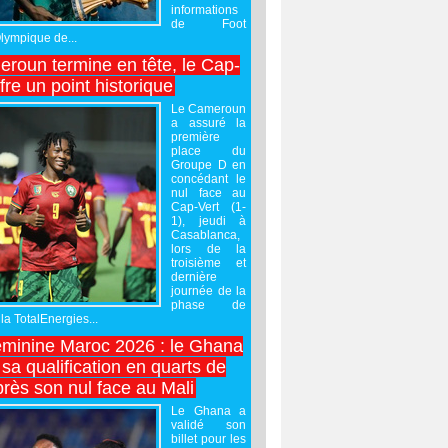
informations
de Foot
Olympique de...
roun termine en tête, le Cap-
ffre un point historique
Le Cameroun
a assuré la
première
place du
Groupe D en
concédant le
nul face au
Cap-Vert (1-
1), jeudi à
Casablanca,
lors de la
troisième et
dernière
journée de la
phase de
la TotalEnergies...
minine Maroc 2026 : le Ghana
sa qualification en quarts de
près son nul face au Mali
Le Ghana a
validé son
billet pour les