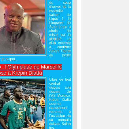
du coup
d’envoi de la
nouvelle
saison de
Ligue 1, la
Linguère de
Saint-Louis a
choisi de
miser sur la
stabilité. Le
club nordiste
a confirmé
Amara Traoré
au poste
 principal...
 : l’Olympique de Marseille
sse à Krépin Diatta
Libre de tout
contrat
depuis son
départ de
l’AS Monaco,
Krépin Diatta
pourrait
rapidement
rebondir à
l’occasion de
ce mercato
estival. Selon
les