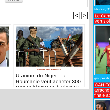
Mercato, l’
<
>
Le Came
Vert s'o
Samedi 8 Août 2026 - 03:10
n
Uranium du Niger : la
groupes de 
Roumanie veut acheter 300
CAN Fé
s
tonnes bloquées à Niamey
arrache 
finale a