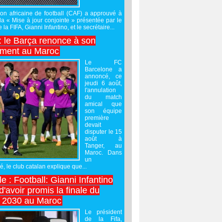
on africaine de football (CAF) a approuvé à
 la « Mise à jour conjointe » présentée par le
 la FIFA, Gianni Infantino, et le secrétaire...
 : le Barça renonce à son
ement au Maroc
Le FC
Barcelone a
annoncé, ce
jeudi 6 août,
l'annulation
du match
amical que
son équipe
première
devait
disputer le 15
août à
Tanger, au
Maroc. Dans
un
 le club catalan explique que...
e : Football: Gianni Infantino
'avoir promis la finale du
 2030 au Maroc
Le président
de la Fifa,