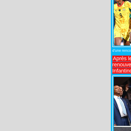
d'une rencon
Après l
renouve
Infantin