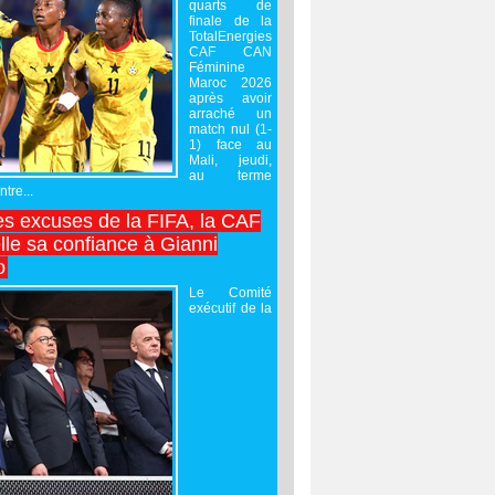
quarts de
finale de la
TotalEnergies
CAF CAN
Féminine
Maroc 2026
après avoir
arraché un
match nul (1-
1) face au
Mali, jeudi,
au terme
tre...
es excuses de la FIFA, la CAF
lle sa confiance à Gianni
o
Le Comité
exécutif de la