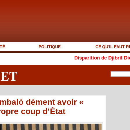
TÉ
POLITIQUE
CE QU'IL FAUT R
Disparition de Djibril Dièye : « Auto
NET
Embaló dément avoir «
ropre coup d’État