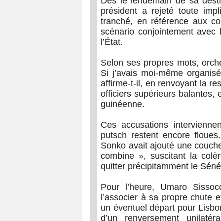
Dès le lendemain de sa destit
président a rejeté toute impl
tranché, en référence aux co
scénario conjointement avec 
l’État.
Selon ses propres mots, orche
Si j’avais moi-même organisé 
affirme-t-il, en renvoyant la re
officiers supérieurs balantes, 
guinéenne.
Ces accusations intervienne
putsch restent encore floue
Sonko avait ajouté une couche 
combine », suscitant la colèr
quitter précipitamment le Séné
Pour l’heure, Umaro Sissoc
l’associer à sa propre chute 
un éventuel départ pour Lisbonn
d’un renversement unilatéra