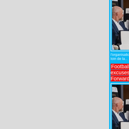
l'organisati
loin de la...
Footbal
excuses 
Forward