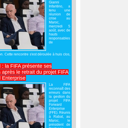
Gianni
Infantino, a
tenu une
réunion de
crise au
Maroc,
mercredi 5
août, avec de
hauts
responsables
de
on. Cette rencontre s'est déroulée à huis clos,
l : la FIFA présente ses
après le retrait du projet FIFA
 Enterprise
La FIFA
reconnaît des
erreurs dans
la gestion du
projet FIFA
Forward
Enterprise
(FFE). Réunis
à Rabat, au
Maroc, le
président de