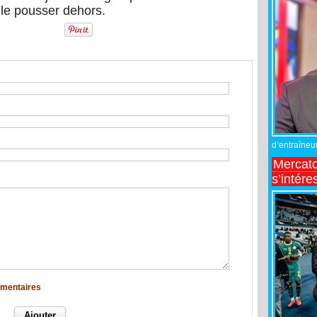
 le pousser dehors.
d’entraîneur
Mercato
s’intére
mmentaires