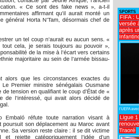
ution, contacté par Jeune Afrique, l’ancien
ication. « Ce sont des fake news », a-t-il
SPORTS
mmentaires affirmant qu’il aurait monté un
FIFA : 
le général Horta N’Tam, désormais chef de
versée 
après u
Infantin
strer un tel coup n’aurait eu aucun sens. «
tout cela, je serais toujours au pouvoir »,
sponsabilité de la mise à l’écart vers certains
ethnie majoritaire au sein de l’armée bissau-
nt alors que les circonstances exactes du
s. Le Premier ministre sénégalais Ousmane
de tension en qualifiant le coup d’État de «
e de l’intéressé, qui avait alors décidé de
gal.
l’UEFA avec 
Ligue 1
o Embaló réfute toute narration visant à
renouve
et poursuit son déplacement au Maroc avant
Traoré
e. Sa version reste claire : il se dit victime
l et rejette catégoriquement l’idée d’un