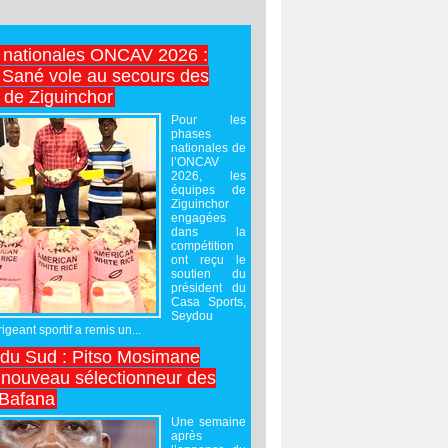
 nationales ONCAV 2026 :
Sané vole au secours des
 de Ziguinchor
Pour les
phases
nationales de
l’ONCAV
2026, les
équipes de
Ziguinchor
engagées
dans la
compétition
ont reçu le
soutien du
président du
Casa Sports,
Seydou
igeant sportif a remis un...
 du Sud : Pitso Mosimane
ouveau sélectionneur des
 Bafana
Une semaine
après