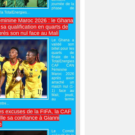
journée de la
phase de
la TotalEnergies...
minine Maroc 2026 : le Ghana
sa qualification en quarts de
près son nul face au Mali
Le Ghana a
validé son
billet pour les
quarts de
finale de la
TotalEnergies
CAF CAN
Féminine
Maroc 2026
après avoir
arraché un
match nul (1-
1) face au
Mali, jeudi,
au terme
tre...
es excuses de la FIFA, la CAF
lle sa confiance à Gianni
o
Le Comité