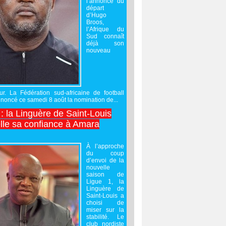
l’annonce du
départ
d’Hugo
Broos,
l’Afrique du
Sud connaît
déjà son
nouveau
ur. La Fédération sud-africaine de football
noncé ce samedi 8 août la nomination de...
 : la Linguère de Saint-Louis
lle sa confiance à Amara
À l’approche
du coup
d’envoi de la
nouvelle
saison de
Ligue 1, la
Linguère de
Saint-Louis a
choisi de
miser sur la
stabilité. Le
club nordiste