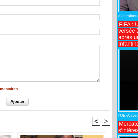
d’entraîneur
FIFA : 
versée 
après u
Infantin
mmentaires
l’UEFA avec 
<
>
Mercato
s’intére