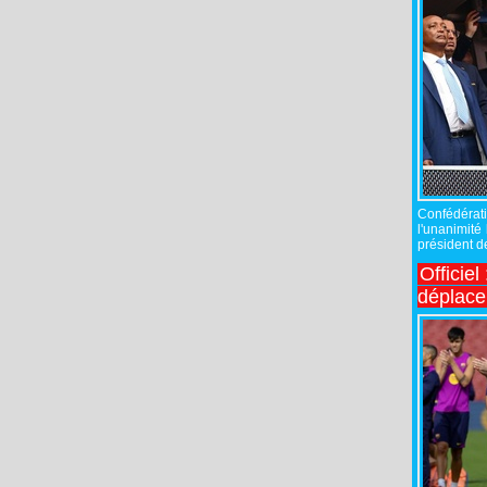
Confédérati
l'unanimité
président de
Officiel
déplac