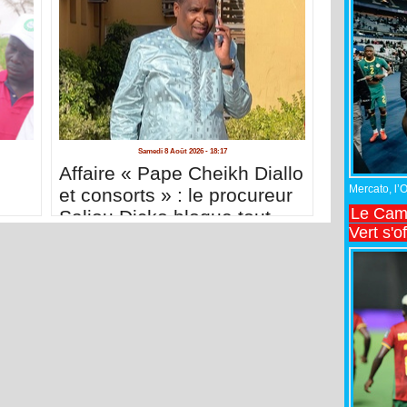
Samedi 8 Août 2026 - 18:17
Affaire « Pape Cheikh Diallo
Mercato, l’
et consorts » : le procureur
Le Came
Saliou Dicko bloque tout
Vert s'o