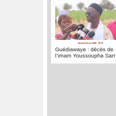
Samedi 8 Août 2026 - 20:37
Guédiawaye : décès de
l’imam Youssoupha Sarr