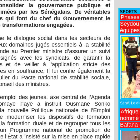
consolider la gouvernance publique et
rimées par les Sénégalais. De véritables
SPORTS
Phases
lles qui font du chef du Gouvernement le
Seydou 
s transformations engagées.
équipes
e le dialogue social dans les secteurs de
eux domaines jugés essentiels à la stabilité
nde au Premier ministre d’assurer un suivi
ignés avec les syndicats, de garantir la
 et de veiller à l’application stricte des
es en souffrance. Il lui confie également la
lier du Pacte national de stabilité sociale,
nseil des ministres.
 l’emploi des jeunes, axe central de l’Agenda
iomaye Faye a instruit Ousmane Sonko
Sané. Le dir
 la nouvelle Politique nationale de l’Emploi
Afrique
 moderniser les dispositifs de formation
nommé n
 la formation duale et de regrouper tous les
Bafana
 un Programme national de promotion de
 l’État a insisté sur la mise en place rapide