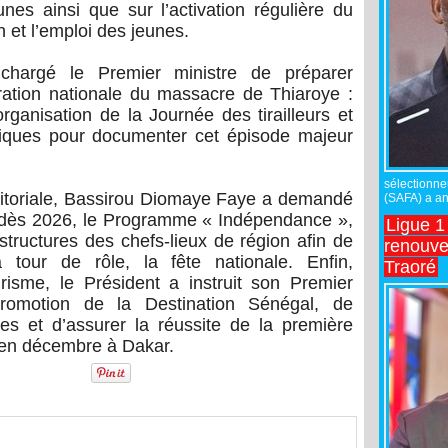
unes ainsi que sur l’activation régulière du
n et l’emploi des jeunes.
chargé le Premier ministre de préparer
tion nationale du massacre de Thiaroye :
rganisation de la Journée des tirailleurs et
ifiques pour documenter cet épisode majeur
sélectionne
ritoriale, Bassirou Diomaye Faye a demandé
(SAFA) a an
dès 2026, le Programme « Indépendance »,
Ligue 1
structures des chefs-lieux de région afin de
renouve
 à tour de rôle, la fête nationale. Enfin,
Traoré
risme, le Président a instruit son Premier
romotion de la Destination Sénégal, de
ues et d’assurer la réussite de la première
en décembre à Dakar.