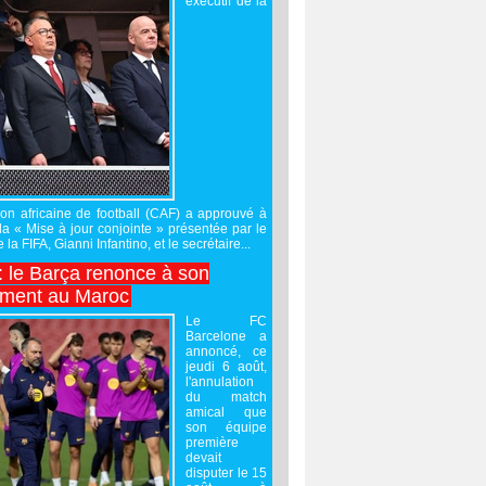
exécutif de la
on africaine de football (CAF) a approuvé à
 la « Mise à jour conjointe » présentée par le
 la FIFA, Gianni Infantino, et le secrétaire...
 : le Barça renonce à son
ement au Maroc
Le FC
Barcelone a
annoncé, ce
jeudi 6 août,
l'annulation
du match
amical que
son équipe
première
devait
disputer le 15