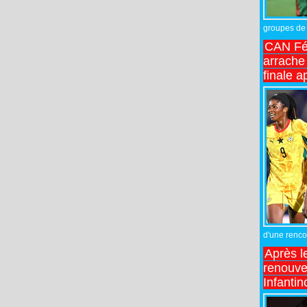
groupes de 
CAN Fé
arrache 
finale a
d'une rencon
Après l
renouve
Infantin