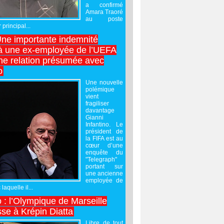
a confirmé
Amara Traoré
au poste
 principal...
Une importante indemnité
à une ex-employée de l’UEFA
ne relation présumée avec
o
Une nouvelle
polémique
vient
fragiliser
davantage
Gianni
Infantino. Le
président de
la FIFA est au
cœur d’une
enquête du
"Telegraph"
portant sur
une ancienne
employée de
laquelle il...
 : l’Olympique de Marseille
sse à Krépin Diatta
Libre de tout