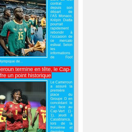
contrat
depuis son
départ de
l’AS Monaco,
Krépin Diatta
pourrait
rapidement
rebondir à
l’occasion de
ce mercato
estival. Selon
les
informations
de Foot
Olympique de...
roun termine en tête, le Cap-
ffre un point historique
Le Cameroun
a assuré la
première
place du
Groupe D en
concédant le
nul face au
Cap-Vert (1-
1), jeudi à
Casablanca,
lors de la
troisième et
dernière