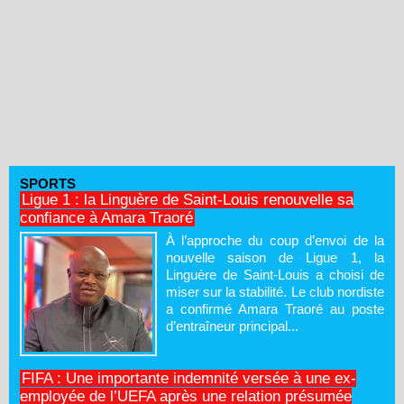
SPORTS
Ligue 1 : la Linguère de Saint-Louis renouvelle sa
confiance à Amara Traoré
À l’approche du coup d’envoi de la
nouvelle saison de Ligue 1, la
Linguère de Saint-Louis a choisi de
miser sur la stabilité. Le club nordiste
a confirmé Amara Traoré au poste
d’entraîneur principal...
FIFA : Une importante indemnité versée à une ex-
employée de l’UEFA après une relation présumée