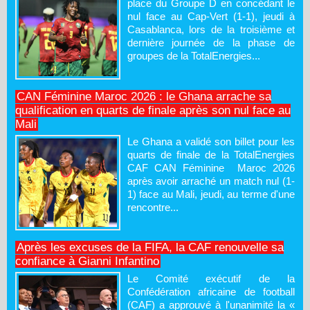
place du Groupe D en concédant le
nul face au Cap-Vert (1-1), jeudi à
Casablanca, lors de la troisième et
dernière journée de la phase de
groupes de la TotalEnergies...
CAN Féminine Maroc 2026 : le Ghana arrache sa
qualification en quarts de finale après son nul face au
Mali
Le Ghana a validé son billet pour les
quarts de finale de la TotalEnergies
CAF CAN Féminine Maroc 2026
après avoir arraché un match nul (1-
1) face au Mali, jeudi, au terme d'une
rencontre...
Après les excuses de la FIFA, la CAF renouvelle sa
confiance à Gianni Infantino
Le Comité exécutif de la
Confédération africaine de football
(CAF) a approuvé à l'unanimité la «