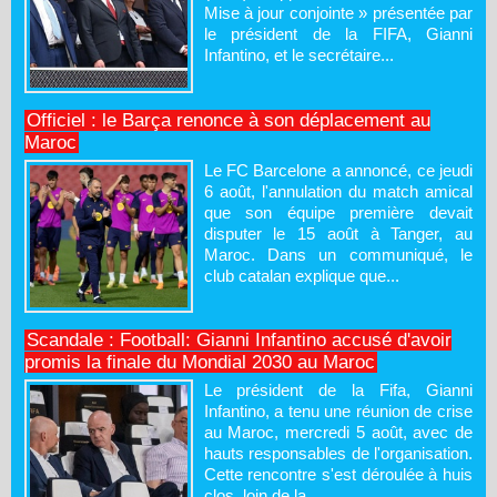
Mise à jour conjointe » présentée par
le président de la FIFA, Gianni
Infantino, et le secrétaire...
Officiel : le Barça renonce à son déplacement au
Maroc
Le FC Barcelone a annoncé, ce jeudi
6 août, l'annulation du match amical
que son équipe première devait
disputer le 15 août à Tanger, au
Maroc. Dans un communiqué, le
club catalan explique que...
Scandale : Football: Gianni Infantino accusé d'avoir
promis la finale du Mondial 2030 au Maroc
Le président de la Fifa, Gianni
Infantino, a tenu une réunion de crise
au Maroc, mercredi 5 août, avec de
hauts responsables de l'organisation.
Cette rencontre s'est déroulée à huis
clos, loin de la...