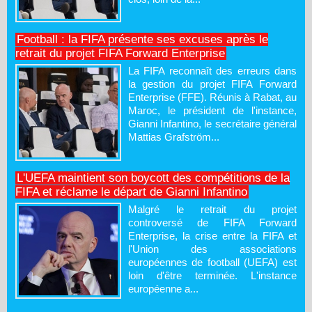
Football : la FIFA présente ses excuses après le
retrait du projet FIFA Forward Enterprise
La FIFA reconnaît des erreurs dans
la gestion du projet FIFA Forward
Enterprise (FFE). Réunis à Rabat, au
Maroc, le président de l'instance,
Gianni Infantino, le secrétaire général
Mattias Grafström...
L'UEFA maintient son boycott des compétitions de la
FIFA et réclame le départ de Gianni Infantino
Malgré le retrait du projet
controversé de FIFA Forward
Enterprise, la crise entre la FIFA et
l'Union des associations
européennes de football (UEFA) est
loin d'être terminée. L'instance
européenne a...