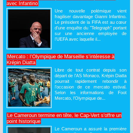
avec Infantino
Une nouvelle polémique vient
fragiliser davantage Gianni Infantino.
Le président de la FIFA est au cœur
d’une enquête du "Telegraph" portant
sur une ancienne employée de
l’UEFA avec laquelle il...
Mercato : l’Olympique de Marseille s’intéresse à
Krépin Diatta
Libre de tout contrat depuis son
départ de l’AS Monaco, Krépin Diatta
pourrait rapidement rebondir à
l’occasion de ce mercato estival.
Selon les informations de Foot
Mercato, l’Olympique de...
Le Cameroun termine en tête, le Cap-Vert s'offre un
point historique
Le Cameroun a assuré la première