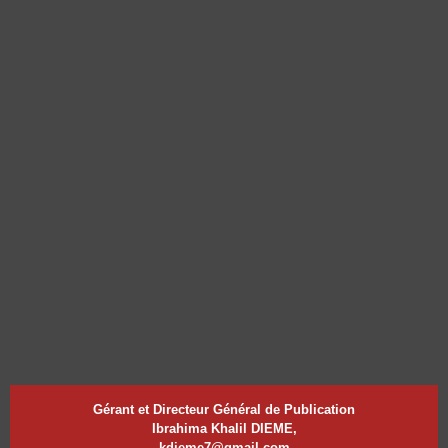
Gérant et Directeur Général de Publication
Ibrahima Khalil DIEME,
kdieme7@gmail.com