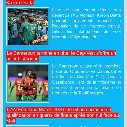
Krépin Diatta
Libre de tout contrat depuis son
départ de l’AS Monaco, Krépin Diatta
pourrait rapidement rebondir à
l’occasion de ce mercato estival.
Selon les informations de Foot
Mercato, l’Olympique de...
Le Cameroun termine en tête, le Cap-Vert s'offre un
point historique
Le Cameroun a assuré la première
place du Groupe D en concédant le
nul face au Cap-Vert (1-1), jeudi à
Casablanca, lors de la troisième et
dernière journée de la phase de
groupes de la TotalEnergies...
CAN Féminine Maroc 2026 : le Ghana arrache sa
qualification en quarts de finale après son nul face au
Mali