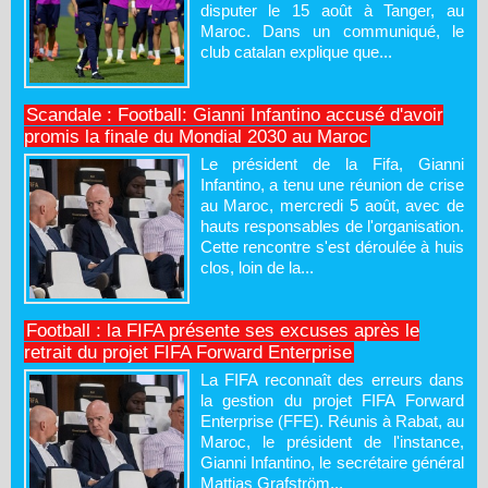
disputer le 15 août à Tanger, au
Maroc. Dans un communiqué, le
club catalan explique que...
Scandale : Football: Gianni Infantino accusé d'avoir
promis la finale du Mondial 2030 au Maroc
Le président de la Fifa, Gianni
Infantino, a tenu une réunion de crise
au Maroc, mercredi 5 août, avec de
hauts responsables de l'organisation.
Cette rencontre s'est déroulée à huis
clos, loin de la...
Football : la FIFA présente ses excuses après le
retrait du projet FIFA Forward Enterprise
La FIFA reconnaît des erreurs dans
la gestion du projet FIFA Forward
Enterprise (FFE). Réunis à Rabat, au
Maroc, le président de l'instance,
Gianni Infantino, le secrétaire général
Mattias Grafström...