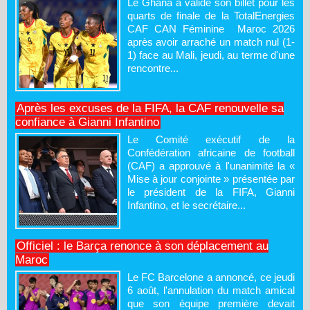
Le Ghana a validé son billet pour les
quarts de finale de la TotalEnergies
CAF CAN Féminine Maroc 2026
après avoir arraché un match nul (1-
1) face au Mali, jeudi, au terme d'une
rencontre...
Après les excuses de la FIFA, la CAF renouvelle sa
confiance à Gianni Infantino
Le Comité exécutif de la
Confédération africaine de football
(CAF) a approuvé à l'unanimité la «
Mise à jour conjointe » présentée par
le président de la FIFA, Gianni
Infantino, et le secrétaire...
Officiel : le Barça renonce à son déplacement au
Maroc
Le FC Barcelone a annoncé, ce jeudi
6 août, l'annulation du match amical
que son équipe première devait