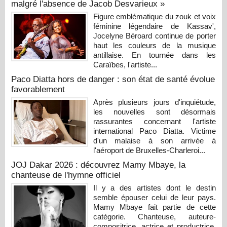
malgré l'absence de Jacob Desvarieux »
Figure emblématique du zouk et voix
féminine légendaire de Kassav',
Jocelyne Béroard continue de porter
haut les couleurs de la musique
antillaise. En tournée dans les
Caraïbes, l'artiste...
Paco Diatta hors de danger : son état de santé évolue
favorablement
Après plusieurs jours d'inquiétude,
les nouvelles sont désormais
rassurantes concernant l'artiste
international Paco Diatta. Victime
d'un malaise à son arrivée à
l'aéroport de Bruxelles-Charleroi...
JOJ Dakar 2026 : découvrez Mamy Mbaye, la
chanteuse de l'hymne officiel
Il y a des artistes dont le destin
semble épouser celui de leur pays.
Mamy Mbaye fait partie de cette
catégorie. Chanteuse, auteure-
compositrice, actrice et productrice,