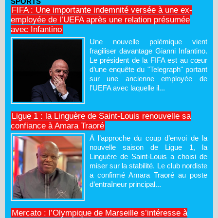
SPORTS
FIFA : Une importante indemnité versée à une ex-
employée de l’UEFA après une relation présumée
avec Infantino
Une nouvelle polémique vient
fragiliser davantage Gianni Infantino.
Le président de la FIFA est au cœur
d’une enquête du "Telegraph" portant
sur une ancienne employée de
l’UEFA avec laquelle il...
Ligue 1 : la Linguère de Saint-Louis renouvelle sa
confiance à Amara Traoré
À l’approche du coup d’envoi de la
nouvelle saison de Ligue 1, la
Linguère de Saint-Louis a choisi de
miser sur la stabilité. Le club nordiste
a confirmé Amara Traoré au poste
d’entraîneur principal...
Mercato : l’Olympique de Marseille s’intéresse à