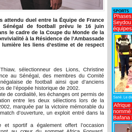
SPORTS
Phases
s attendu duel entre la
Équipe de France
Seydou 
 Sénégal de football
prévu le 16 juin
équipes
ns le cadre de la
Coupe du Monde de la
onvivialité à la Résidence de l’Ambassade
lumière les liens d’estime et de respect
Thiaw
, sélectionneur des Lions,
Christine
ance au Sénégal, des membres du Comité
négalaise de football
ainsi que d’anciens
os de l’épopée historique de 2002.
 de cordialité, les échanges ont permis de
Sané. Le dir
ation entre les deux sélections lors de la
Afrique
2002
, marquée par la victoire mémorable du
nommé n
atch d’ouverture, un exploit entré dans la
Bafana
 et sportif a également offert l’occasion
eront au cœur du sommet Africa Forward,