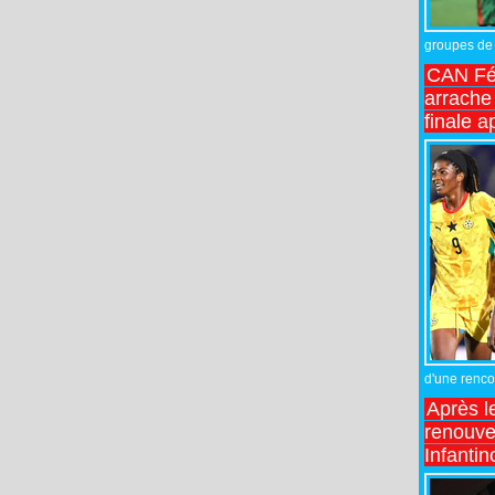
groupes de 
CAN Fé
arrache 
finale a
d'une rencon
Après l
renouve
Infantin