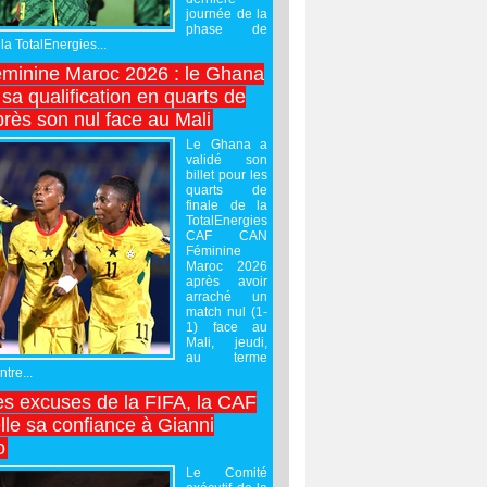
journée de la
phase de
la TotalEnergies...
minine Maroc 2026 : le Ghana
sa qualification en quarts de
près son nul face au Mali
Le Ghana a
validé son
billet pour les
quarts de
finale de la
TotalEnergies
CAF CAN
Féminine
Maroc 2026
après avoir
arraché un
match nul (1-
1) face au
Mali, jeudi,
au terme
tre...
es excuses de la FIFA, la CAF
lle sa confiance à Gianni
o
Le Comité