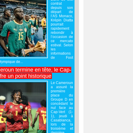
contrat
depuis son
départ de
l’AS Monaco,
Krépin Diatta
pourrait
rapidement
rebondir à
l’occasion de
ce mercato
estival. Selon
les
informations
de Foot
Olympique de...
roun termine en tête, le Cap-
ffre un point historique
Le Cameroun
a assuré la
première
place du
Groupe D en
concédant le
nul face au
Cap-Vert (1-
1), jeudi à
Casablanca,
lors de la
troisième et
dernière