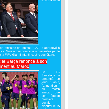
exécutif de la
on africaine de football (CAF) a approuvé à
 la « Mise à jour conjointe » présentée par le
 la FIFA, Gianni Infantino, et le secrétaire...
 : le Barça renonce à son
ement au Maroc
Le FC
Barcelone a
annoncé, ce
jeudi 6 août,
l'annulation
du match
amical que
son équipe
première
devait
disputer le 15