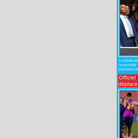
Confédérati
l'unanimité
président de
Officiel
déplac