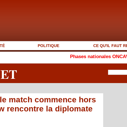
TÉ
POLITIQUE
CE QU'IL FAUT R
Phases nationales ONCAV 2026 : Seydo
NET
 le match commence hors
aw rencontre la diplomate