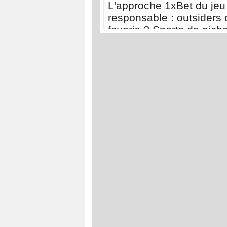
L'approche 1xBet du jeu
responsable : outsiders 
favoris ? Sports de nich
sports populaires