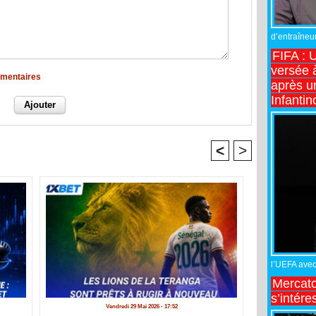
d’entraîneur
FIFA : 
versée 
mmentaires
après u
Infantin
<
>
l’UEFA avec 
Mercato
s’intére
Vendredi 29 Mai 2026 - 17:52