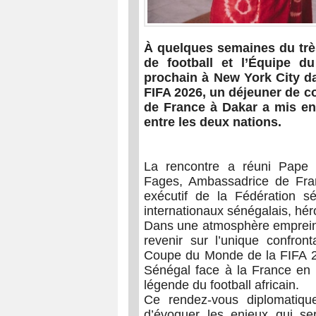
À quelques semaines du trè
de football
et l’
Équipe du
prochain à
New York City
da
FIFA 2026
, un déjeuner de c
de France à Dakar a mis en 
entre les deux nations.
La rencontre a réuni
Pape 
Fages
, Ambassadrice de Fr
exécutif de la
Fédération sé
internationaux sénégalais, hér
Dans une atmosphère empreinte
revenir sur l’unique confront
Coupe du Monde de la FIFA 
Sénégal face à la France en m
légende du football africain.
Ce rendez-vous diplomatique
d’évoquer les enjeux qui s