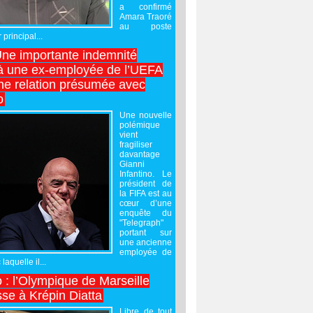
a confirmé
Amara Traoré
au poste
 principal...
Une importante indemnité
à une ex-employée de l’UEFA
ne relation présumée avec
o
Une nouvelle
polémique
vient
fragiliser
davantage
Gianni
Infantino. Le
président de
la FIFA est au
cœur d’une
enquête du
"Telegraph"
portant sur
une ancienne
employée de
laquelle il...
 : l’Olympique de Marseille
sse à Krépin Diatta
Libre de tout