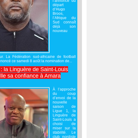
l’annonce du
départ
d’Hugo
Broos,
l’Afrique du
Sud connaît
déjà son
nouveau
ur. La Fédération sud-africaine de football
noncé ce samedi 8 août la nomination de...
 : la Linguère de Saint-Louis
lle sa confiance à Amara
À l’approche
du coup
d’envoi de la
nouvelle
saison de
Ligue 1, la
Linguère de
Saint-Louis a
choisi de
miser sur la
stabilité. Le
club nordiste