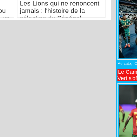
Les Lions qui ne renoncent
ou
jamais : l'histoire de la
e vs
sélection du Sénégal
Mercato, l’
Le Came
Vert s'o