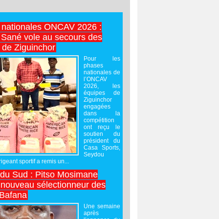
 nationales ONCAV 2026 :
Sané vole au secours des
 de Ziguinchor
Pour les
phases
nationales de
l’ONCAV
2026, les
équipes de
Ziguinchor
engagées
dans la
compétition
ont reçu le
soutien du
président du
Casa Sports,
Seydou
igeant sportif a remis un...
 du Sud : Pitso Mosimane
ouveau sélectionneur des
 Bafana
Une semaine
après